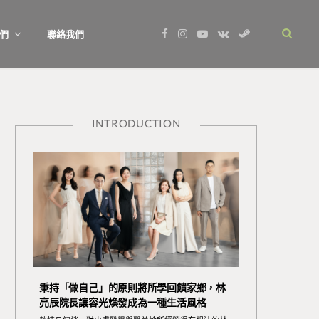
F
I
Y
V
S
們
聯絡我們
a
n
o
K
t
c
s
u
o
e
e
t
T
n
a
b
a
u
t
m
o
g
b
a
o
r
e
k
k
a
t
m
e
INTRODUCTION
秉持「做自己」的原則將所學回饋家鄉，林
亮辰院長讓容光煥發成為一種生活風格