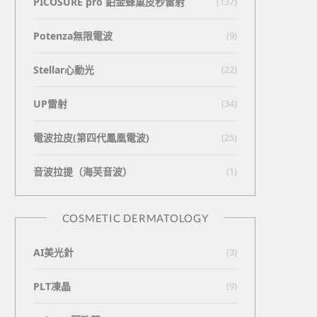
PICOSURE pro 鉑金蜂巢皮秒雷射
(137)
Potenza無限電波
(9)
Stellar心動光
(22)
UP雷射
(34)
電波拉皮(第四代鳳凰電波)
(25)
⾳波拉提（海芙⾳波）
(1)
COSMETIC DERMATOLOGY
AI美光針
(3)
PLT凍晶
(9)