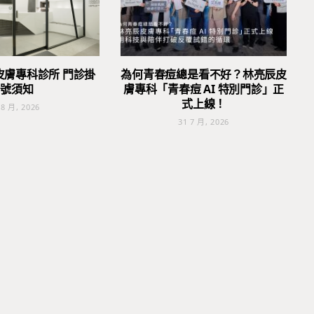
皮膚專科診所 門診掛
為何青春痘總是看不好？林亮辰皮
號須知
膚專科「青春痘 AI 特別門診」正
式上線！
 8 月, 2026
31 7 月, 2026