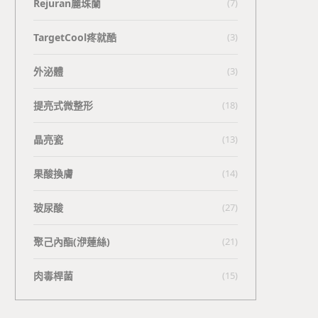
Rejuran麗珠蘭
(7)
TargetCool疼就酷
(3)
外泌體
(3)
提亮式微整形
(18)
晶亮瓷
(13)
果酸換膚
(14)
玻尿酸
(27)
聚己內酯(洢蓮絲)
(21)
肉毒桿菌
(15)