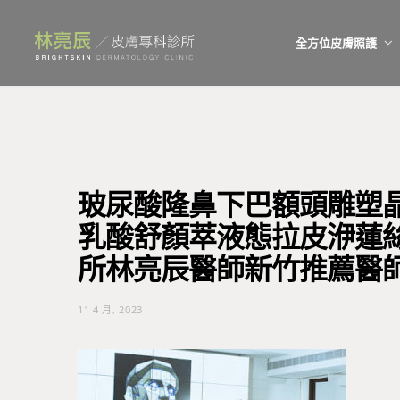
全方位皮膚照護
玻尿酸隆鼻下巴額頭雕塑
乳酸舒顏萃液態拉皮洢蓮絲s
所林亮辰醫師新竹推薦醫
11 4 月, 2023