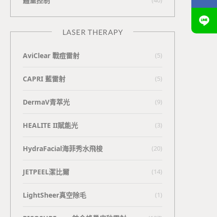
體重控制
LASER THERAPY
AviClear 戰痘雷射
(5)
CAPRI 藍雷射
(5)
DermaV青萃光
(9)
HEALITE II賦能光
(3)
HydraFacial海菲秀水飛梭
(20)
JETPEEL潔比爾
(14)
LightSheer真空除毛
(1)