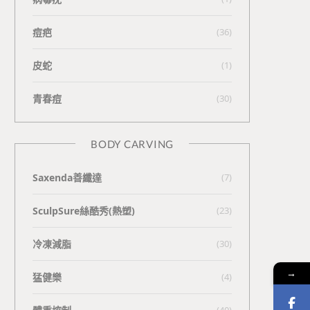
痘疤
(36)
皮蛇
(1)
青春痘
(30)
BODY CARVING
Saxenda善纖達
(7)
SculpSure絲酷秀(熱塑)
(23)
冷凍減脂
(30)
→
猛健樂
(4)
(40)