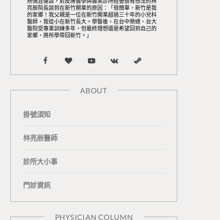
熱情且健談，對皮膚醫學與醫美診所經營很有想法的林
亮辰院長談到在新竹開業的原因：「很簡單，新竹是我
的家鄉！我父親是一位在新竹開業超過三十年的小兒科
醫師，我從小在新竹長大。學醫後，在台中榮總、台大
醫院受專業訓練多年，但最終理想還是希望回到自己的
家鄉，將所學帶回新竹。」
F
B
Y
V
S
a
l
o
K
t
ABOUT
c
o
u
o
e
掛號須知
e
g
T
n
a
b
L
u
t
m
林亮辰醫師
o
o
b
a
診所大小事
o
v
e
k
門診資訊
k
i
t
n
e
PHYSICIAN COLUMN