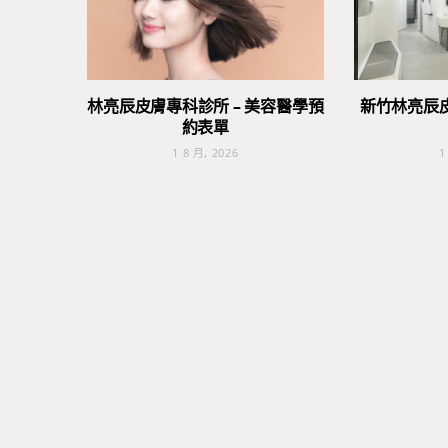
林亮辰皮膚專科診所 – 美容醫學預
新竹林亮辰
約表單
1 8 月, 2026
1