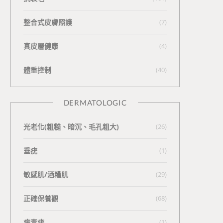
整合式皮膚照護
(7)
真皮層健康
(4)
體重控制
(40)
DERMATOLOGIC
光老化(粗糙、暗沉、毛孔粗大)
(26)
垂疣
(1)
敏感肌/酒糟肌
(29)
正確保養觀
(68)
病毒疣
(1)