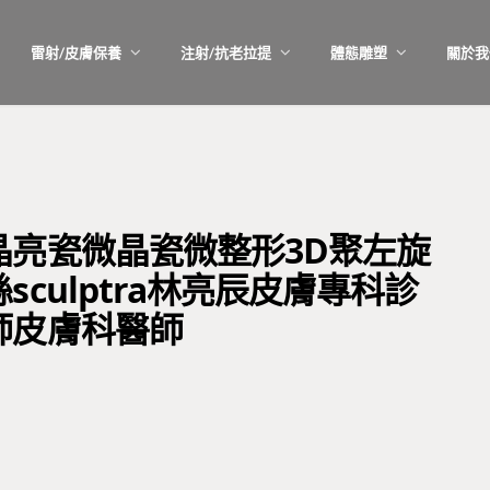
雷射/皮膚保養
注射/抗老拉提
體態雕塑
關於我
晶亮瓷微晶瓷微整形3D聚左旋
culptra林亮辰皮膚專科診
師皮膚科醫師