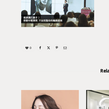
0
Rel