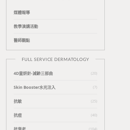
媒體報導
教學演講活動
醫師觀點
FULL SERVICE DERMATOLOGY
4D童妍針-減齡三部曲
(20)
Skin Booster水光注入
(7)
抗敏
(25)
抗痘
(40)
抗衰老
(104)