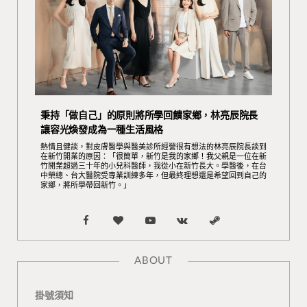
秉持「做自己」的原則將所學回饋家鄉，林亮辰院長
讓容光煥發成為一種生活風格
熱情且健談，對皮膚醫學與醫美診所經營很有想法的林亮辰院長談到
在新竹開業的原因：「很簡單，新竹是我的家鄉！我父親是一位在新
竹開業超過三十年的小兒科醫師，我從小在新竹長大。學醫後，在台
中榮總、台大醫院受專業訓練多年，但最終理想還是希望回到自己的
家鄉，將所學帶回新竹。」
F
B
Y
V
S
a
l
o
K
t
ABOUT
c
o
u
o
e
掛號須知
e
g
T
n
a