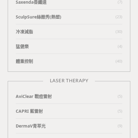
Saxenda善纖達
(7)
SculpSure絲酷秀(熱塑)
(23)
冷凍減脂
(30)
猛健樂
(4)
體重控制
(40)
LASER THERAPY
AviClear 戰痘雷射
(5)
CAPRI 藍雷射
(5)
DermaV青萃光
(9)