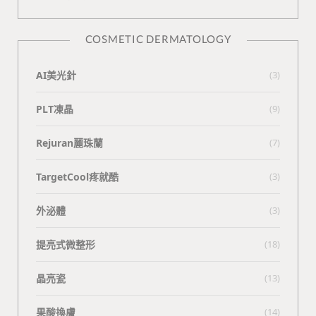
COSMETIC DERMATOLOGY
AI美光針
(3)
PLT凍晶
(9)
Rejuran麗珠蘭
(7)
TargetCool疼就酷
(3)
外泌體
(3)
提亮式微整形
(18)
晶亮瓷
(13)
果酸換膚
(14)