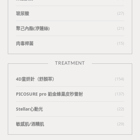
玻尿酸
(27)
聚己內酯(洢蓮絲)
(21)
肉毒桿菌
(15)
TREATMENT
4D童妍針（舒顏萃）
(154)
PICOSURE pro 鉑金蜂巢皮秒雷射
(137)
Stellar心動光
(22)
敏感肌/酒糟肌
(29)