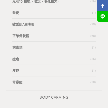
光老化(粗糙、暗沉、毛孔粗大)
(26)
垂疣
(1)
敏感肌/酒糟肌
(29)
正確保養觀
(68)
病毒疣
(1)
痘疤
(36)
皮蛇
(1)
青春痘
(30)
BODY CARVING