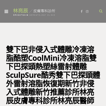
F
I
a
n
c
s
e
t
b
a
o
g
o
r
k
a
m
雙下巴非侵入式體雕冷凍溶
脂酷塑CoolMini冷凍溶脂雙
下巴探頭熱塑絲雷射體雕
SculpSure酷秀雙下巴探頭體
外雷射溶脂恢復期新竹非侵
入式體雕新竹推薦診所林亮
辰皮膚專科診所林亮辰醫師