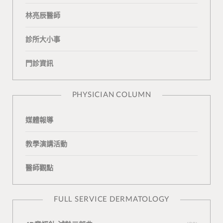
b
L
u
t
m
林亮辰醫師
o
o
b
a
診所大小事
o
v
e
k
門診資訊
k
i
t
n
e
PHYSICIAN COLUMN
媒體報導
教學演講活動
醫師觀點
FULL SERVICE DERMATOLOGY