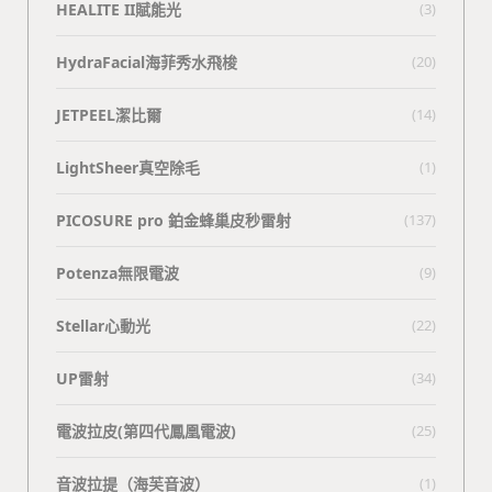
HEALITE II賦能光
(3)
HydraFacial海菲秀水飛梭
(20)
JETPEEL潔比爾
(14)
LightSheer真空除毛
(1)
PICOSURE pro 鉑金蜂巢皮秒雷射
(137)
Potenza無限電波
(9)
Stellar心動光
(22)
UP雷射
(34)
電波拉皮(第四代鳳凰電波)
(25)
⾳波拉提（海芙⾳波）
(1)