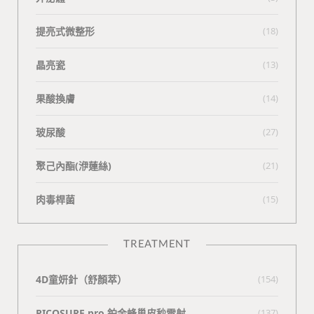
提亮式微整形
(18)
晶亮瓷
(13)
果酸換膚
(14)
玻尿酸
(27)
聚己內酯(洢蓮絲)
(21)
肉毒桿菌
(15)
TREATMENT
4D童妍針（舒顏萃）
(154)
PICOSURE pro 鉑金蜂巢皮秒雷射
(137)