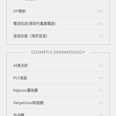
UP雷射
(34)
電波拉皮(第四代鳳凰電波)
(25)
⾳波拉提（海芙⾳波）
(1)
COSMETIC DERMATOLOGY
AI美光針
(3)
PLT凍晶
(9)
Rejuran麗珠蘭
(7)
TargetCool疼就酷
(3)
外泌體
(3)