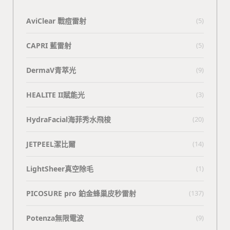
AviClear 戰痘雷射
(5)
CAPRI 藍雷射
(5)
DermaV青萃光
(9)
HEALITE II賦能光
(3)
HydraFacial海菲秀水飛梭
(20)
JETPEEL潔比爾
(14)
LightSheer真空除毛
(1)
PICOSURE pro 鉑金蜂巢皮秒雷射
(137)
Potenza無限電波
(9)