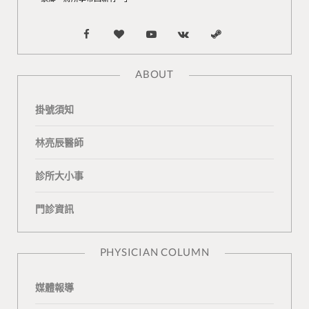
F
B
Y
V
S
a
l
o
K
t
ABOUT
c
o
u
o
e
掛號須知
e
g
T
n
a
b
L
u
t
m
林亮辰醫師
o
o
b
a
診所大小事
o
v
e
k
門診資訊
k
i
t
n
e
PHYSICIAN COLUMN
媒體報導