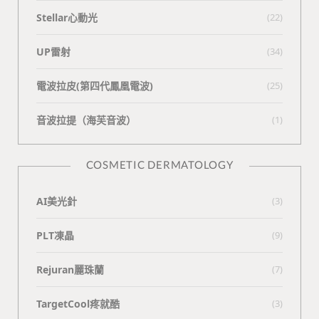
Stellar心動光
(22)
UP雷射
(34)
電波拉皮(第四代鳳凰電波)
(25)
⾳波拉提（海芙⾳波）
(1)
COSMETIC DERMATOLOGY
AI美光針
(3)
PLT凍晶
(9)
Rejuran麗珠蘭
(7)
TargetCool疼就酷
(3)