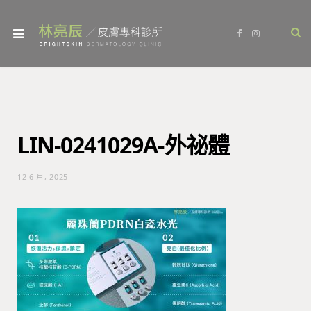
F
I
a
n
c
s
e
t
b
a
o
g
o
r
k
a
m
LIN-0241029A-外祕體
12 6 月, 2025