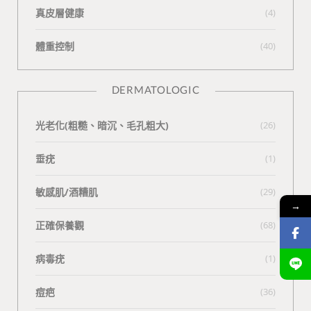
真皮層健康
(4)
體重控制
(40)
DERMATOLOGIC
光老化(粗糙、暗沉、毛孔粗大)
(26)
垂疣
(1)
敏感肌/酒糟肌
(29)
→
正確保養觀
(68)
病毒疣
(1)
痘疤
(36)