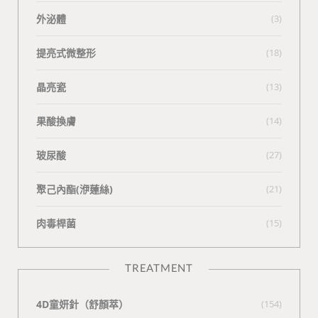
外泌體
(3)
提亮式微整形
(18)
晶亮瓷
(13)
果酸換膚
(14)
玻尿酸
(27)
聚己內酯(洢蓮絲)
(21)
肉毒桿菌
(15)
TREATMENT
4D童妍針（舒顏萃）
(154)