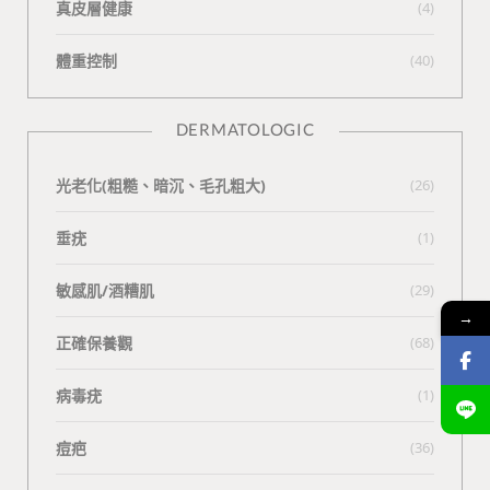
真皮層健康
(4)
體重控制
(40)
DERMATOLOGIC
光老化(粗糙、暗沉、毛孔粗大)
(26)
垂疣
(1)
敏感肌/酒糟肌
(29)
→
正確保養觀
(68)
病毒疣
(1)
痘疤
(36)