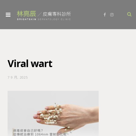
F
I
a
n
c
s
e
t
b
a
o
g
o
r
k
a
m
Viral wart
7 9 月, 2025