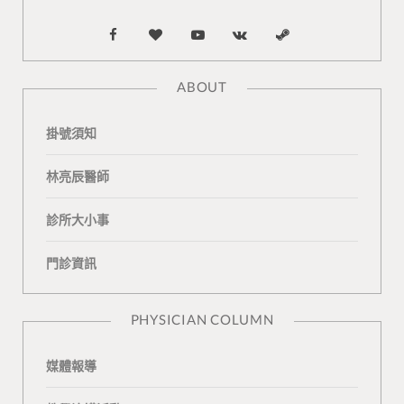
F
B
Y
V
S
a
l
o
K
t
ABOUT
c
o
u
o
e
掛號須知
e
g
T
n
a
b
L
u
t
m
林亮辰醫師
o
o
b
a
診所大小事
o
v
e
k
門診資訊
k
i
t
n
e
PHYSICIAN COLUMN
媒體報導