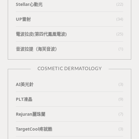
Stellar心動光
(22)
UP雷射
(34)
電波拉皮(第四代鳳凰電波)
(25)
⾳波拉提（海芙⾳波）
(1)
COSMETIC DERMATOLOGY
AI美光針
(3)
PLT凍晶
(9)
Rejuran麗珠蘭
(7)
TargetCool疼就酷
(3)