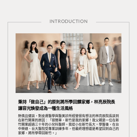
INTRODUCTION
秉持「做自己」的原則將所學回饋家鄉，林亮辰院長
讓容光煥發成為一種生活風格
熱情且健談，對皮膚醫學與醫美診所經營很有想法的林亮辰院長談到
在新竹開業的原因：「很簡單，新竹是我的家鄉！我父親是一位在新
竹開業超過三十年的小兒科醫師，我從小在新竹長大。學醫後，在台
中榮總、台大醫院受專業訓練多年，但最終理想還是希望回到自己的
家鄉，將所學帶回新竹。」