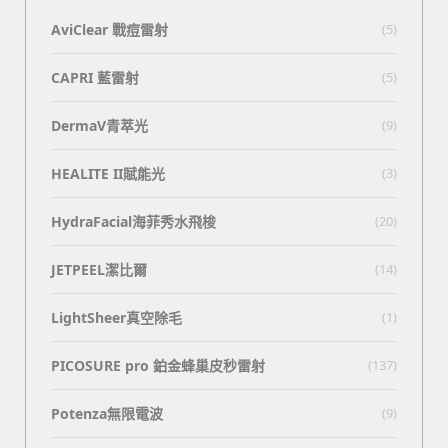
AviClear 戰痘雷射
(5)
CAPRI 藍雷射
(5)
DermaV青萃光
(9)
HEALITE II賦能光
(3)
HydraFacial海菲秀水飛梭
(20)
JETPEEL潔比爾
(14)
LightSheer真空除毛
(1)
PICOSURE pro 鉑金蜂巢皮秒雷射
(137)
Potenza無限電波
(9)