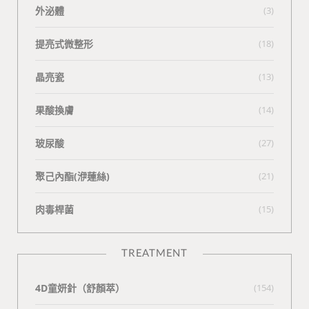
外泌體
(3)
提亮式微整形
(18)
晶亮瓷
(13)
果酸換膚
(14)
玻尿酸
(27)
聚己內酯(洢蓮絲)
(21)
肉毒桿菌
(15)
TREATMENT
4D童妍針（舒顏萃）
(154)