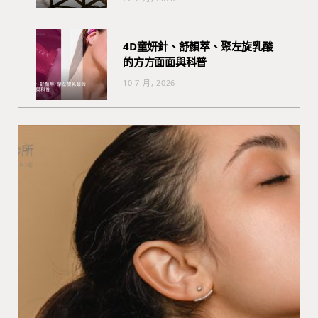
4D童妍針、舒顏萃、聚左旋乳酸
的方方面面與科普
10 7 月, 2026