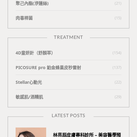
聚己內酯(洢蓮絲)
(21)
肉毒桿菌
(15)
TREATMENT
4D童妍針（舒顏萃）
(154)
PICOSURE pro 鉑金蜂巢皮秒雷射
(137)
Stellar心動光
(22)
敏感肌/酒糟肌
(29)
LATEST POSTS
林亮辰皮膚專科診所 – 美容醫學預