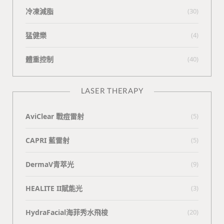
冷凍減脂
(30)
猛健樂
(4)
體重控制
(40)
LASER THERAPY
AviClear 戰痘雷射
(5)
CAPRI 藍雷射
(5)
DermaV青萃光
(9)
HEALITE II賦能光
(3)
HydraFacial海菲秀水飛梭
(20)