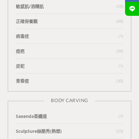
敏感肌/酒糟肌
(29)
正確保養觀
(68)
病毒疣
(1)
痘疤
(36)
皮蛇
(1)
青春痘
(30)
BODY CARVING
Saxenda善纖達
(7)
SculpSure絲酷秀(熱塑)
(23)