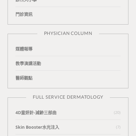
o
v
e
k
門診資訊
k
i
t
n
e
PHYSICIAN COLUMN
媒體報導
教學演講活動
醫師觀點
FULL SERVICE DERMATOLOGY
4D童妍針-減齡三部曲
(20)
Skin Booster水光注入
(7)