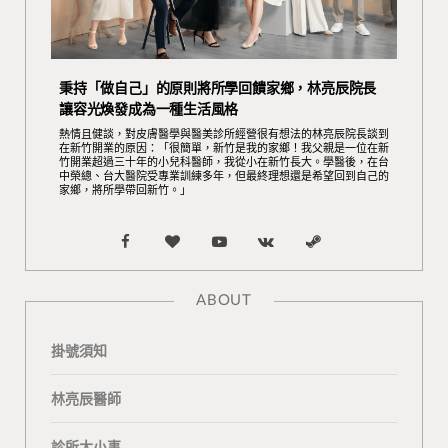
秉持「做自己」的原則將所學回饋家鄉，林亮辰院長
讓容光煥發成為一種生活風格
熱情且健談，對皮膚醫學與醫美診所經營很有想法的林亮辰院長談到
在新竹開業的原因：「很簡單，新竹是我的家鄉！我父親是一位在新
竹開業超過三十年的小兒科醫師，我從小在新竹長大。學醫後，在台
中榮總、台大醫院受專業訓練多年，但最終理想還是希望回到自己的
家鄉，將所學帶回新竹。」
F
B
Y
V
S
a
l
o
K
t
ABOUT
c
o
u
o
e
掛號須知
e
g
T
n
a
b
L
u
t
m
林亮辰醫師
o
o
b
a
診所大小事