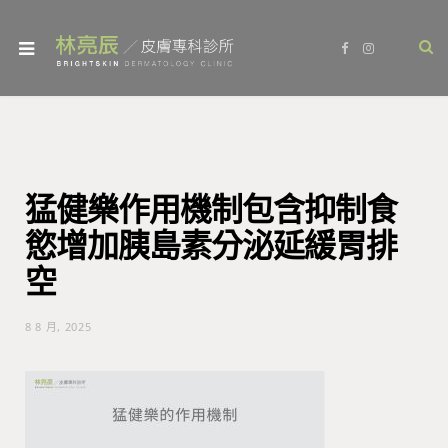
F
I
a
n
c
s
e
t
b
a
o
g
o
r
k
a
m
猛健樂作用機制包含抑制食
慾增加胰島素分泌延緩胃排
空
8 8 月, 2025