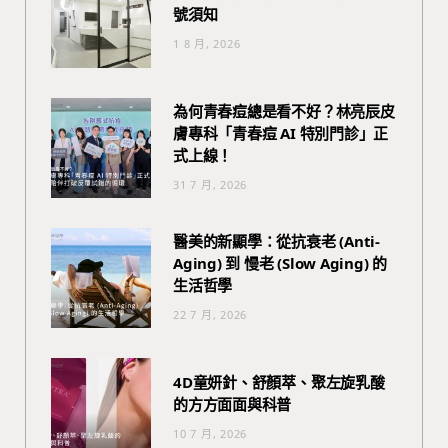
號須知
1 8 月, 2026
為何青春痘總是看不好？林亮辰皮
膚專科「青春痘 AI 特別門診」正
式上線！
31 7 月, 2026
醫美的新顯學：從抗衰老 (Anti-
Aging) 到 慢老 (Slow Aging) 的
生活哲學
22 7 月, 2026
4D童妍針、舒顏萃、聚左旋乳酸
的方方面面與科普
10 7 月, 2026