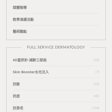
媒體報導
教學演講活動
醫師觀點
FULL SERVICE DERMATOLOGY
4D童妍針-減齡三部曲
(20)
Skin Booster水光注入
(7)
抗敏
(25)
抗痘
(40)
抗衰老
(104)