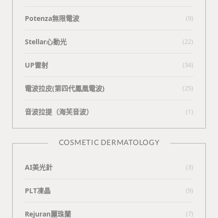
Potenza無限電波
(9)
Stellar心動光
(22)
UP雷射
(34)
電波拉皮(第四代鳳凰電波)
(25)
⾳波拉提（海芙⾳波）
(1)
COSMETIC DERMATOLOGY
AI美光針
(3)
PLT凍晶
(9)
Rejuran麗珠蘭
(7)