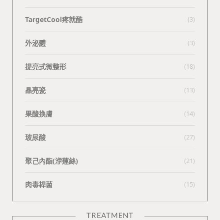
TargetCool疼就酷
(3)
外泌體
(3)
提亮式微整形
(18)
晶亮瓷
(13)
果酸換膚
(14)
玻尿酸
(27)
聚己內酯(洢蓮絲)
(21)
肉毒桿菌
(15)
TREATMENT