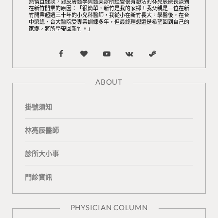
熱情且健談，對皮膚醫學與醫美診所經營很有想法的林亮辰院長談到
在新竹開業的原因：「很簡單，新竹是我的家鄉！我父親是一位在新
竹開業超過三十年的小兒科醫師，我從小在新竹長大。學醫後，在台
中榮總、台大醫院受專業訓練多年，但最終理想還是希望回到自己的
家鄉，將所學帶回新竹。」
F
B
Y
V
S
a
l
o
K
t
ABOUT
c
o
u
o
e
掛號須知
e
g
T
n
a
b
L
u
t
m
林亮辰醫師
o
o
b
a
診所大小事
o
v
e
k
門診資訊
k
i
t
n
e
PHYSICIAN COLUMN