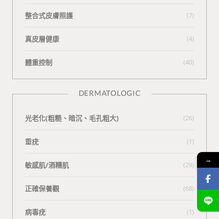
整合式皮膚照護
(7)
真皮層健康
(4)
體重控制
(40)
DERMATOLOGIC
光老化(粗糙、暗沉、毛孔粗大)
(26)
垂疣
(1)
→
敏感肌/酒糟肌
(29)
正確保養觀
(68)
病毒疣
(1)