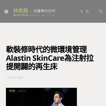
F
I
a
n
c
s
e
t
b
a
o
g
o
r
k
a
m
軟裝修時代的微環境管理
Alastin SkinCare為注射拉
提開闢的再生床
11 6 月, 2026