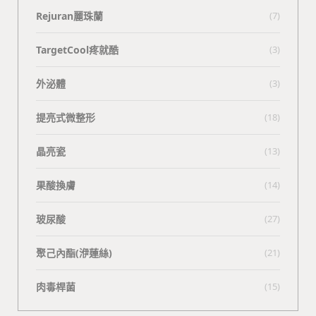
Rejuran麗珠蘭
(7)
TargetCool疼就酷
(3)
外泌體
(3)
提亮式微整形
(18)
晶亮瓷
(13)
果酸換膚
(14)
玻尿酸
(27)
聚己內酯(洢蓮絲)
(21)
肉毒桿菌
(15)