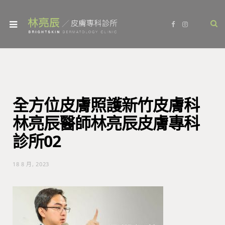
F
I
a
n
c
s
e
t
b
a
o
g
o
r
k
a
m
全方位皮膚照護新竹皮膚科
林亮辰醫師林亮辰皮膚專科
診所02
18 8 月, 2023