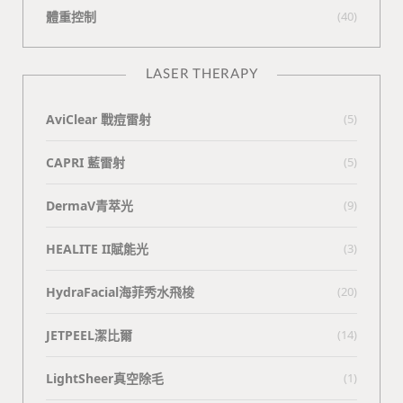
體重控制
(40)
LASER THERAPY
AviClear 戰痘雷射
(5)
CAPRI 藍雷射
(5)
DermaV青萃光
(9)
HEALITE II賦能光
(3)
HydraFacial海菲秀水飛梭
(20)
JETPEEL潔比爾
(14)
LightSheer真空除毛
(1)