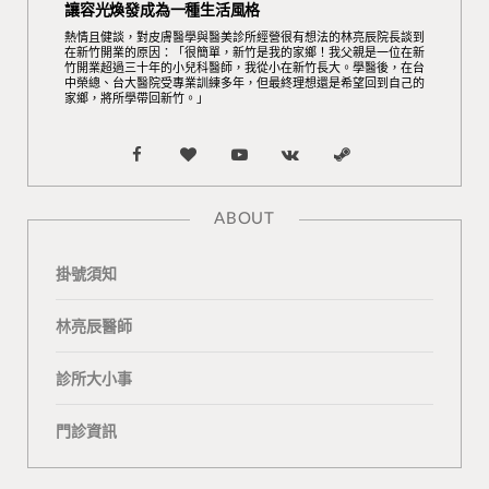
讓容光煥發成為一種生活風格
熱情且健談，對皮膚醫學與醫美診所經營很有想法的林亮辰院長談到
在新竹開業的原因：「很簡單，新竹是我的家鄉！我父親是一位在新
竹開業超過三十年的小兒科醫師，我從小在新竹長大。學醫後，在台
中榮總、台大醫院受專業訓練多年，但最終理想還是希望回到自己的
家鄉，將所學帶回新竹。」
F
B
Y
V
S
a
l
o
K
t
ABOUT
c
o
u
o
e
掛號須知
e
g
T
n
a
b
L
u
t
m
林亮辰醫師
o
o
b
a
診所大小事
o
v
e
k
門診資訊
k
i
t
n
e