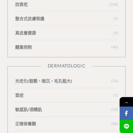
抗衰老
(104)
整合式皮膚照護
(7)
真皮層健康
(4)
體重控制
(40)
DERMATOLOGIC
光老化(粗糙、暗沉、毛孔粗大)
(26)
垂疣
(1)
→
敏感肌/酒糟肌
(29)
正確保養觀
(68)