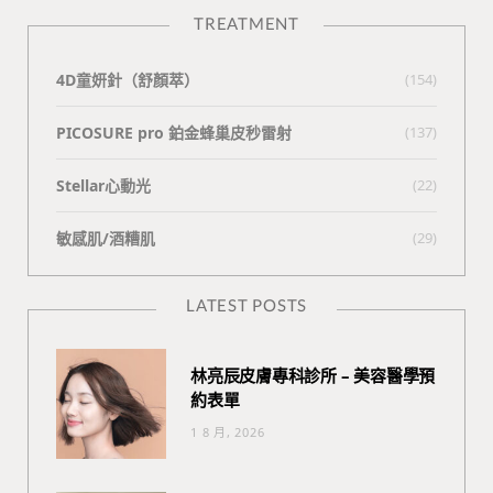
TREATMENT
4D童妍針（舒顏萃）
(154)
PICOSURE pro 鉑金蜂巢皮秒雷射
(137)
Stellar心動光
(22)
敏感肌/酒糟肌
(29)
LATEST POSTS
林亮辰皮膚專科診所 – 美容醫學預
約表單
1 8 月, 2026