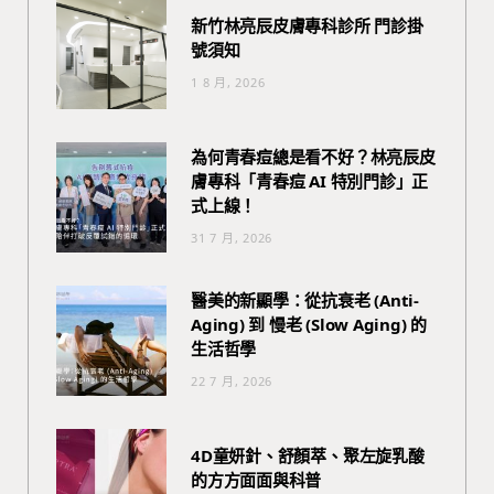
新竹林亮辰皮膚專科診所 門診掛
號須知
1 8 月, 2026
為何青春痘總是看不好？林亮辰皮
膚專科「青春痘 AI 特別門診」正
式上線！
31 7 月, 2026
醫美的新顯學：從抗衰老 (Anti-
Aging) 到 慢老 (Slow Aging) 的
生活哲學
22 7 月, 2026
4D童妍針、舒顏萃、聚左旋乳酸
的方方面面與科普