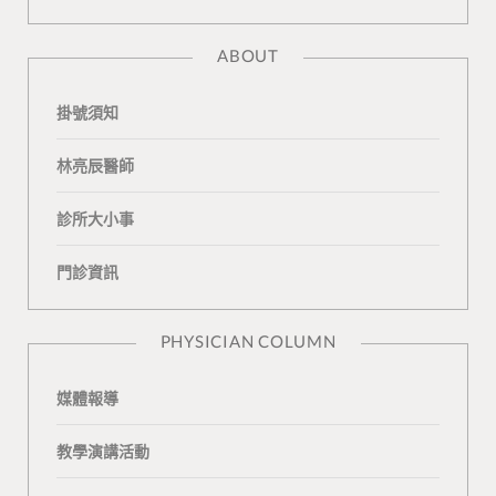
a
l
o
K
t
ABOUT
c
o
u
o
e
掛號須知
e
g
T
n
a
b
L
u
t
m
林亮辰醫師
o
o
b
a
診所大小事
o
v
e
k
門診資訊
k
i
t
n
e
PHYSICIAN COLUMN
媒體報導
教學演講活動