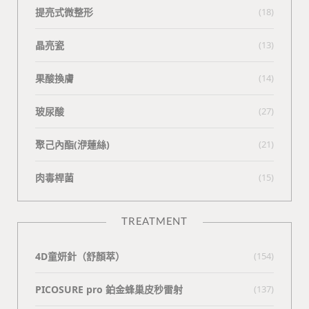
提亮式微整形
(18)
晶亮瓷
(13)
果酸換膚
(14)
玻尿酸
(27)
聚己內酯(洢蓮絲)
(21)
肉毒桿菌
(15)
TREATMENT
4D童妍針（舒顏萃）
(154)
PICOSURE pro 鉑金蜂巢皮秒雷射
(137)