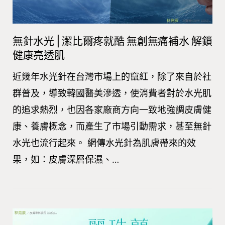
無針水光⎪潔比爾疼就酷 無創無痛補水 解鎖
健康亮透肌
近幾年水光針在台灣市場上的竄紅，除了來自於社
群普及，導致韓國醫美滲透，使消費者對於水光肌
的追求熱烈，也因各家廠商方向一致地強調皮膚健
康、養膚概念，而產生了市場引動需求，甚至無針
水光也流行起來。 網傳水光針為肌膚帶來的效
果，如：皮膚深層保濕、…