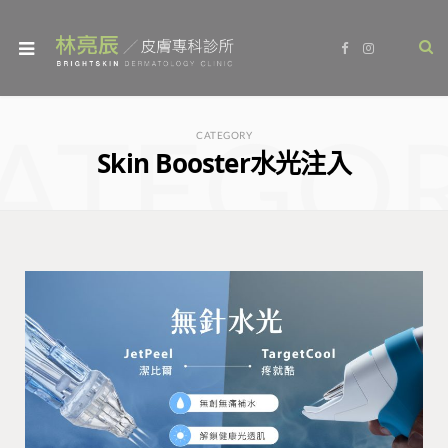
F
I
a
n
c
s
e
t
b
a
o
g
ATEGO
o
r
CATEGORY
k
a
Skin Booster水光注入
m