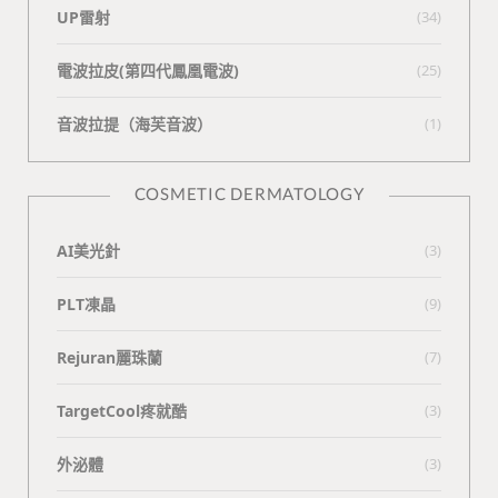
UP雷射
(34)
電波拉皮(第四代鳳凰電波)
(25)
⾳波拉提（海芙⾳波）
(1)
COSMETIC DERMATOLOGY
AI美光針
(3)
PLT凍晶
(9)
Rejuran麗珠蘭
(7)
TargetCool疼就酷
(3)
外泌體
(3)