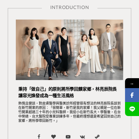
INTRODUCTION
→
秉持「做自己」的原則將所學回饋家鄉，林亮辰院長
讓容光煥發成為一種生活風格
熱情且健談，對皮膚醫學與醫美診所經營很有想法的林亮辰院長談到
在新竹開業的原因：「很簡單，新竹是我的家鄉！我父親是一位在新
竹開業超過三十年的小兒科醫師，我從小在新竹長大。學醫後，在台
中榮總、台大醫院受專業訓練多年，但最終理想還是希望回到自己的
家鄉，將所學帶回新竹。」
F
B
Y
V
S