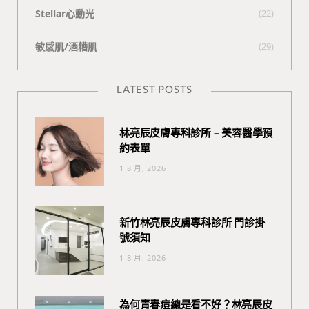
Stellar心動光
(22)
敏感肌/酒糟肌
(29)
LATEST POSTS
林亮辰皮膚專科診所 – 美容醫學預
約表單
1 8 月, 2026
新竹林亮辰皮膚專科診所 門診掛
號須知
1 8 月, 2026
為何青春痘總是看不好？林亮辰皮