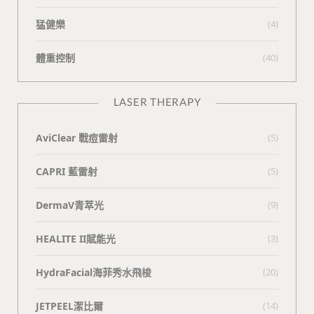
猛健樂
(4)
體重控制
(40)
LASER THERAPY
AviClear 戰痘雷射
(5)
CAPRI 藍雷射
(5)
DermaV青萃光
(9)
HEALITE II賦能光
(3)
HydraFacial海菲秀水飛梭
(20)
JETPEEL潔比爾
(14)