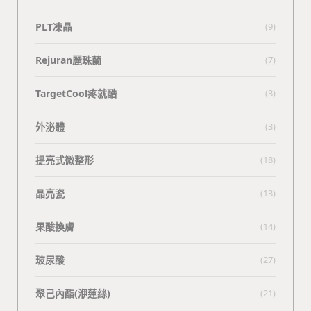
PLT凍晶
(9)
Rejuran麗珠蘭
(7)
TargetCool疼就酷
(3)
外泌體
(3)
提亮式微整形
(18)
晶亮瓷
(13)
果酸換膚
(14)
玻尿酸
(27)
聚己內酯(洢蓮絲)
(21)