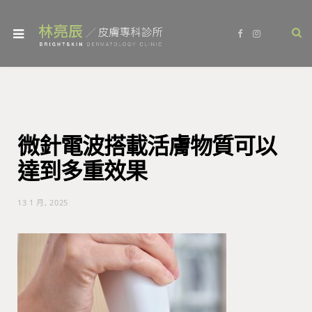
F
I
a
n
c
s
e
t
b
a
o
g
o
r
k
a
m
微針電波搭載活膚物質可以
達到多重效果
13 1 月, 2025