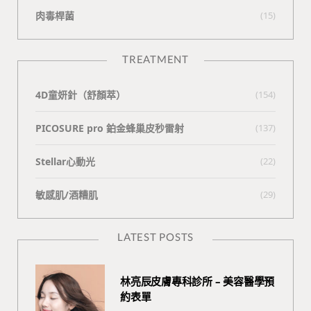
肉毒桿菌
(15)
TREATMENT
4D童妍針（舒顏萃）
(154)
PICOSURE pro 鉑金蜂巢皮秒雷射
(137)
Stellar心動光
(22)
敏感肌/酒糟肌
(29)
LATEST POSTS
林亮辰皮膚專科診所 – 美容醫學預
約表單