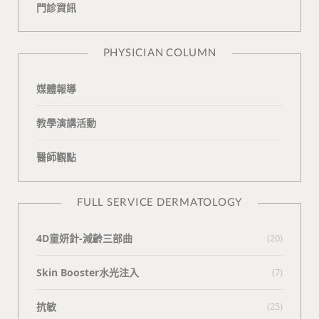
門診資訊
k
i
t
n
e
PHYSICIAN COLUMN
媒體報導
教學演講活動
醫師觀點
FULL SERVICE DERMATOLOGY
4D童妍針-減齡三部曲
(20)
Skin Booster水光注入
(7)
抗敏
(25)