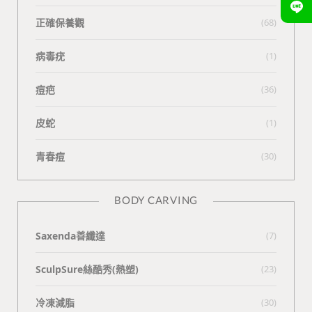
正確保養觀
(68)
病毒疣
(1)
痘疤
(36)
皮蛇
(1)
青春痘
(30)
BODY CARVING
Saxenda善纖達
(7)
SculpSure絲酷秀(熱塑)
(23)
冷凍減脂
(30)