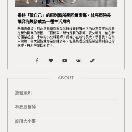
秉持「做自己」的原則將所學回饋家鄉，林亮辰院長
讓容光煥發成為一種生活風格
熱情且健談，對皮膚醫學與醫美診所經營很有想法的林亮辰院長談到
在新竹開業的原因：「很簡單，新竹是我的家鄉！我父親是一位在新
竹開業超過三十年的小兒科醫師，我從小在新竹長大。學醫後，在台
中榮總、台大醫院受專業訓練多年，但最終理想還是希望回到自己的
家鄉，將所學帶回新竹。」
F
B
Y
V
S
a
l
o
K
t
ABOUT
c
o
u
o
e
掛號須知
e
g
T
n
a
b
L
u
t
m
林亮辰醫師
o
o
b
a
診所大小事
o
v
e
k