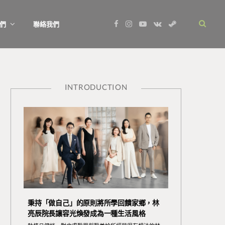
F
I
Y
V
S
們
聯絡我們
a
n
o
K
t
c
s
u
o
e
e
t
T
n
a
b
a
u
t
m
o
g
b
a
o
r
e
k
k
a
t
m
e
INTRODUCTION
秉持「做自己」的原則將所學回饋家鄉，林
亮辰院長讓容光煥發成為一種生活風格