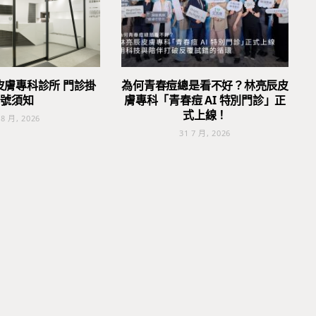
皮膚專科診所 門診掛
為何青春痘總是看不好？林亮辰皮
號須知
膚專科「青春痘 AI 特別門診」正
式上線！
 8 月, 2026
31 7 月, 2026