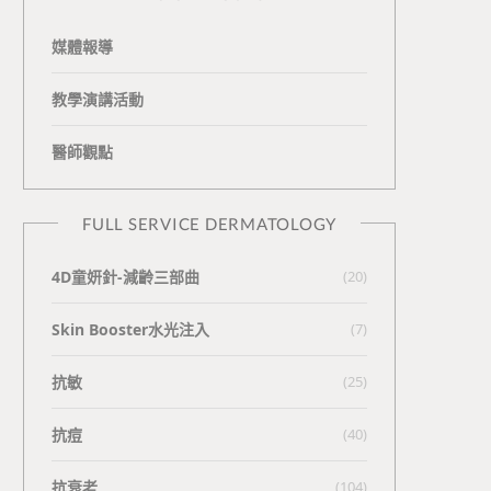
媒體報導
教學演講活動
醫師觀點
FULL SERVICE DERMATOLOGY
4D童妍針-減齡三部曲
(20)
Skin Booster水光注入
(7)
抗敏
(25)
抗痘
(40)
抗衰老
(104)