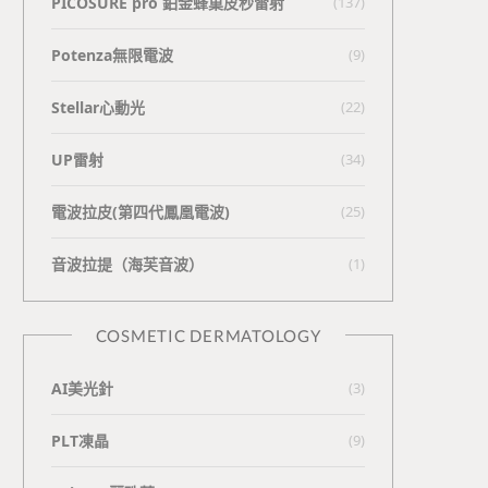
PICOSURE pro 鉑金蜂巢皮秒雷射
(137)
Potenza無限電波
(9)
Stellar心動光
(22)
UP雷射
(34)
電波拉皮(第四代鳳凰電波)
(25)
⾳波拉提（海芙⾳波）
(1)
COSMETIC DERMATOLOGY
AI美光針
(3)
PLT凍晶
(9)