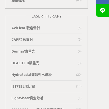
體重控制
LASER THERAPY
AviClear 戰痘雷射
(5)
CAPRI 藍雷射
(5)
DermaV青萃光
(9)
HEALITE II賦能光
(3)
HydraFacial海菲秀水飛梭
(20)
JETPEEL潔比爾
(14)
LightSheer真空除毛
(1)