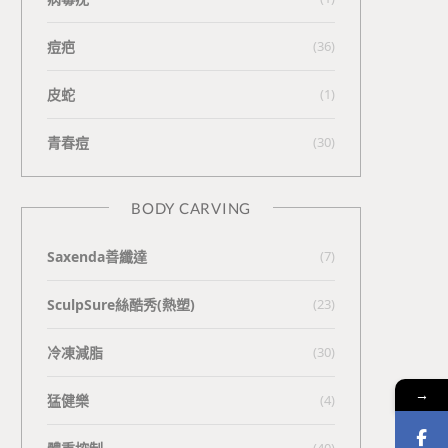
痘疤
(36)
皮蛇
(1)
青春痘
(30)
BODY CARVING
Saxenda善纖達
(7)
SculpSure絲酷秀(熱塑)
(23)
冷凍減脂
(30)
→
猛健樂
(4)
(40)