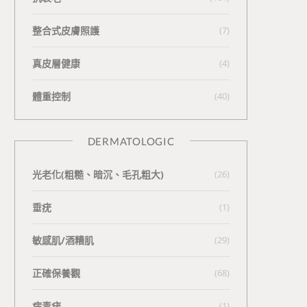
整合式皮膚照護
(7)
真皮層健康
(4)
體重控制
(40)
DERMATOLOGIC
光老化(粗糙、暗沉、毛孔粗大)
(26)
垂疣
(1)
敏感肌/酒糟肌
(29)
正確保養觀
(68)
病毒疣
(1)