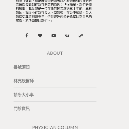
熱情且健談，對皮膚醫學與醫美診所經營很有想法的林
亮辰院長談到在新竹開業的原因：「很簡單，新竹是我
的家鄉！我父親是一位在新竹開業超過三十年的小兒科
醫師，我從小在新竹長大。學醫後，在台中榮總、台大
醫院受專業訓練多年，但最終理想還是希望回到自己的
家鄉，將所學帶回新竹。」
F
B
Y
V
S
a
l
o
K
t
ABOUT
c
o
u
o
e
掛號須知
e
g
T
n
a
b
L
u
t
m
林亮辰醫師
o
o
b
a
診所大小事
o
v
e
k
門診資訊
k
i
t
n
e
PHYSICIAN COLUMN