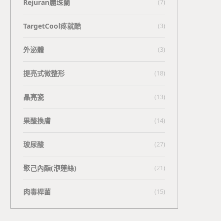
Rejuran麗珠蘭
(7)
TargetCool疼就酷
(3)
外泌體
(3)
提亮式微整形
(18)
晶亮瓷
(13)
果酸換膚
(14)
玻尿酸
(27)
聚己內酯(洢蓮絲)
(21)
肉毒桿菌
(15)