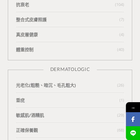
抗衰老
(104)
整合式皮膚照護
(7)
真皮層健康
(4)
體重控制
(40)
DERMATOLOGIC
光老化(粗糙、暗沉、毛孔粗大)
(26)
垂疣
(1)
→
敏感肌/酒糟肌
(29)
正確保養觀
(68)