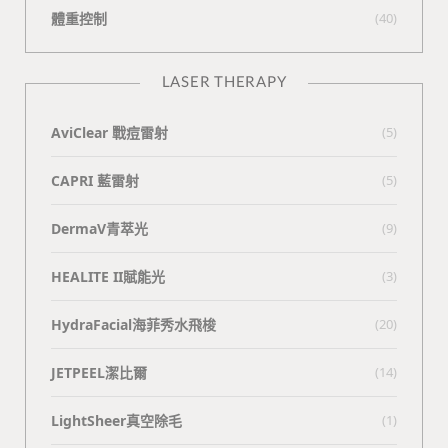
體重控制
(40)
LASER THERAPY
AviClear 戰痘雷射
(5)
CAPRI 藍雷射
(5)
DermaV青萃光
(9)
HEALITE II賦能光
(3)
HydraFacial海菲秀水飛梭
(20)
JETPEEL潔比爾
(14)
LightSheer真空除毛
(1)