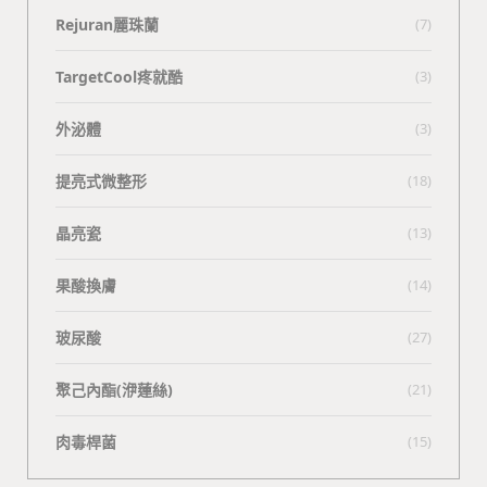
Rejuran麗珠蘭
(7)
TargetCool疼就酷
(3)
外泌體
(3)
提亮式微整形
(18)
晶亮瓷
(13)
果酸換膚
(14)
玻尿酸
(27)
聚己內酯(洢蓮絲)
(21)
肉毒桿菌
(15)