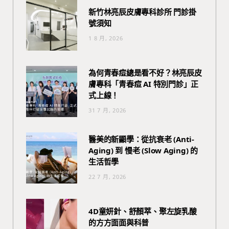
新竹林亮辰皮膚專科診所 門診掛
號須知
1 8 月, 2026
為何青春痘總是看不好？林亮辰皮
膚專科「青春痘 AI 特別門診」正
式上線！
31 7 月, 2026
醫美的新顯學：從抗衰老 (Anti-
Aging) 到 慢老 (Slow Aging) 的
生活哲學
22 7 月, 2026
4D童妍針、舒顏萃、聚左旋乳酸
的方方面面與科普