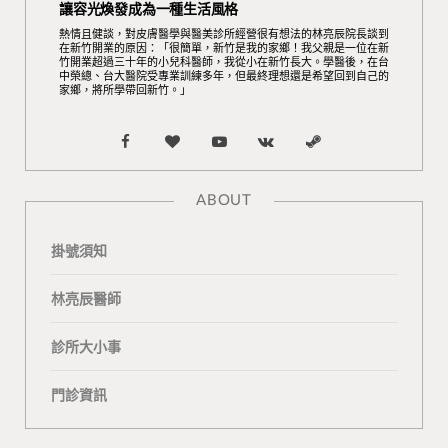
讓容光煥發成為一種生活風格
熱情且健談，對皮膚醫學與醫美診所經營很有想法的林亮辰院長談到
在新竹開業的原因：「很簡單，新竹是我的家鄉！我父親是一位在新
竹開業超過三十年的小兒科醫師，我從小在新竹長大。學醫後，在台
中榮總、台大醫院受專業訓練多年，但最終理想還是希望回到自己的
家鄉，將所學帶回新竹。」
F
B
Y
V
S
a
l
o
K
t
ABOUT
c
o
u
o
e
掛號須知
e
g
T
n
a
b
L
u
t
m
林亮辰醫師
o
o
b
a
診所大小事
o
v
e
k
門診資訊
k
i
t
n
e