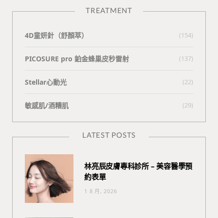
TREATMENT
4D童妍針（舒顏萃）
(154)
PICOSURE pro 鉑金蜂巢皮秒雷射
(137)
Stellar心動光
(22)
敏感肌/酒糟肌
(29)
LATEST POSTS
林亮辰皮膚專科診所 – 美容醫學預
約表單
1 8 月, 2026