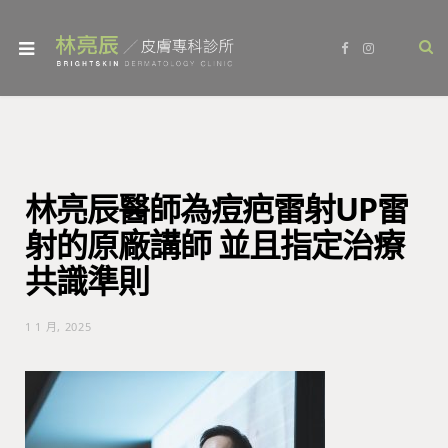
F
I
a
n
c
s
e
t
b
a
o
g
o
r
k
a
m
林亮辰醫師為痘疤雷射UP雷
射的原廠講師 並且指定治療
共識準則
1 1 月, 2025