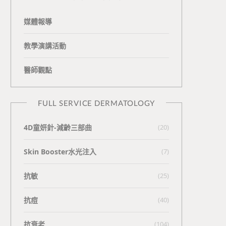
媒體報導
教學演講活動
醫師觀點
FULL SERVICE DERMATOLOGY
4D童妍針-減齡三部曲
(20)
Skin Booster水光注入
(7)
抗敏
(25)
抗痘
(40)
抗衰老
(104)