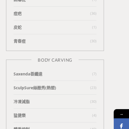
痘疤
(36)
皮蛇
(1)
青春痘
(30)
BODY CARVING
Saxenda善纖達
(7)
SculpSure絲酷秀(熱塑)
(23)
冷凍減脂
(30)
→
猛健樂
(4)
(40)