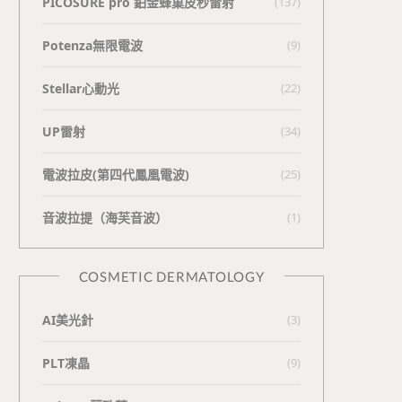
PICOSURE pro 鉑金蜂巢皮秒雷射
(137)
Potenza無限電波
(9)
Stellar心動光
(22)
UP雷射
(34)
電波拉皮(第四代鳳凰電波)
(25)
⾳波拉提（海芙⾳波）
(1)
COSMETIC DERMATOLOGY
AI美光針
(3)
PLT凍晶
(9)