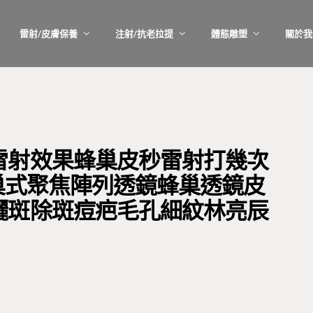
雷射/皮膚保養
注射/抗老拉提
體態雕塑
關於我
雷射效果蜂巢皮秒雷射打幾次
射蜂巢式聚焦陣列透鏡蜂巢透鏡皮
曬斑除斑痘疤毛孔細紋林亮辰