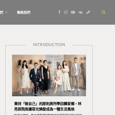
F
I
Y
V
S
們
聯絡我們
a
n
o
K
t
c
s
u
o
e
e
t
T
n
a
b
a
u
t
m
o
g
b
a
o
r
e
k
k
a
t
m
e
INTRODUCTION
秉持「做自己」的原則將所學回饋家鄉，林
亮辰院長讓容光煥發成為一種生活風格