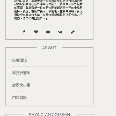
熱情且健談，對皮膚醫學與醫美診所經營很有想法的林
亮辰院長談到在新竹開業的原因：「很簡單，新竹是我
的家鄉！我父親是一位在新竹開業超過三十年的小兒科
醫師，我從小在新竹長大。學醫後，在台中榮總、台大
醫院受專業訓練多年，但最終理想還是希望回到自己的
家鄉，將所學帶回新竹。」
F
B
Y
V
S
a
l
o
K
t
ABOUT
c
o
u
o
e
掛號須知
e
g
T
n
a
b
L
u
t
m
林亮辰醫師
o
o
b
a
診所大小事
o
v
e
k
門診資訊
k
i
t
n
e
PHYSICIAN COLUMN