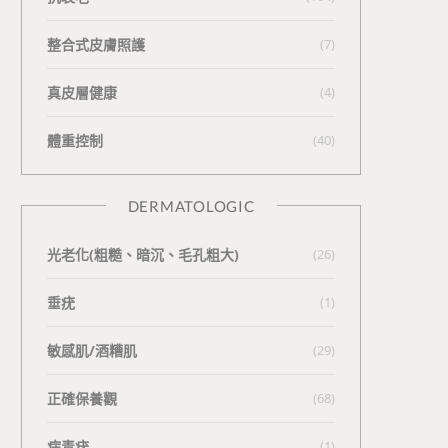
整合式皮膚照護
(7)
真皮層健康
(4)
體重控制
(40)
DERMATOLOGIC
光老化(粗糙、暗沉、毛孔粗大)
(26)
垂疣
(1)
敏感肌/酒糟肌
(29)
正確保養觀
(68)
病毒疣
(1)