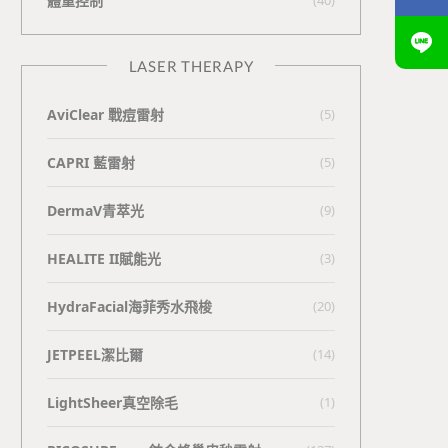
體重控制
LASER THERAPY
AviClear 戰痘雷射
(5)
CAPRI 藍雷射
(5)
DermaV青萃光
(9)
HEALITE II賦能光
(3)
HydraFacial海菲秀水飛梭
(20)
JETPEEL潔比爾
(14)
LightSheer真空除毛
(1)