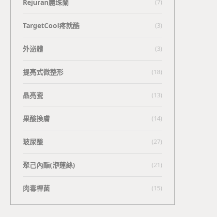
Rejuran麗珠蘭
(7)
TargetCool疼就酷
(3)
外泌體
(3)
提亮式微整形
(18)
晶亮瓷
(13)
果酸換膚
(14)
玻尿酸
(27)
聚己內酯(洢蓮絲)
(21)
肉毒桿菌
(15)