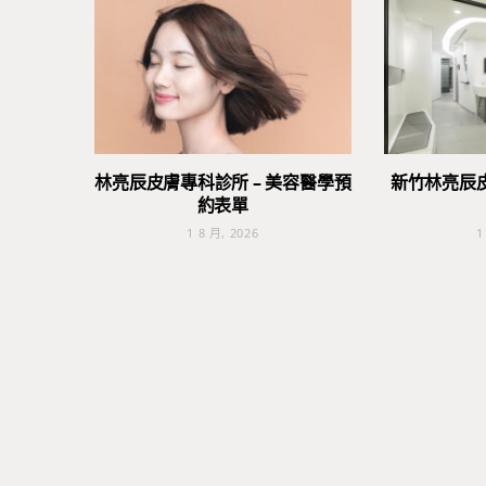
林亮辰皮膚專科診所 – 美容醫學預
新竹林亮辰
約表單
1 8 月, 2026
1