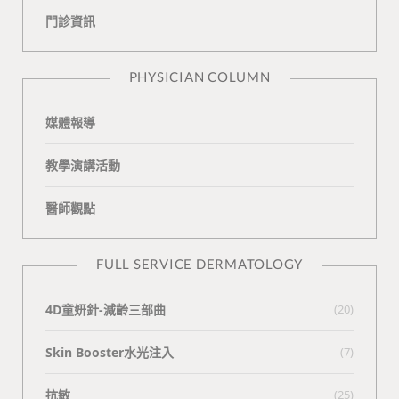
門診資訊
k
i
t
n
e
PHYSICIAN COLUMN
媒體報導
教學演講活動
醫師觀點
FULL SERVICE DERMATOLOGY
4D童妍針-減齡三部曲
(20)
Skin Booster水光注入
(7)
抗敏
(25)