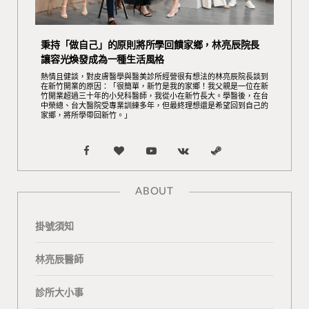
秉持「做自己」的原則將所學回饋家鄉，林亮辰院長
讓容光煥發成為一種生活風格
熱情且健談，對皮膚醫學與醫美診所經營很有想法的林亮辰院長談到
在新竹開業的原因：「很簡單，新竹是我的家鄉！我父親是一位在新
竹開業超過三十年的小兒科醫師，我從小在新竹長大。學醫後，在台
中榮總、台大醫院受專業訓練多年，但最終理想還是希望回到自己的
家鄉，將所學帶回新竹。」
F
B
Y
V
S
a
l
o
K
t
ABOUT
c
o
u
o
e
掛號須知
e
g
T
n
a
b
L
u
t
m
林亮辰醫師
o
o
b
a
診所大小事
o
v
e
k