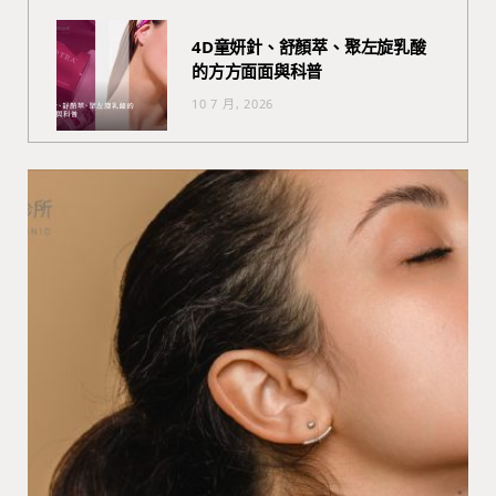
4D童妍針、舒顏萃、聚左旋乳酸
的方方面面與科普
10 7 月, 2026