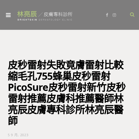
F
I
a
n
c
s
e
t
b
a
o
g
o
r
k
a
m
皮秒雷射失敗竟膚雷射比較
縮毛孔755蜂巢皮秒雷射
PicoSure皮秒雷射新竹皮秒
雷射推薦皮膚科推薦醫師林
亮辰皮膚專科診所林亮辰醫
師
5 9 月, 2023