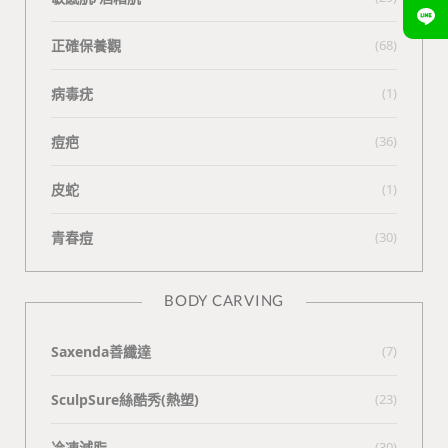
正確保養觀
(68)
病毒疣
(1)
痘疤
(36)
皮蛇
(1)
青春痘
(30)
BODY CARVING
Saxenda善纖達
(7)
SculpSure絲酷秀(熱塑)
(23)
冷凍減脂
(30)