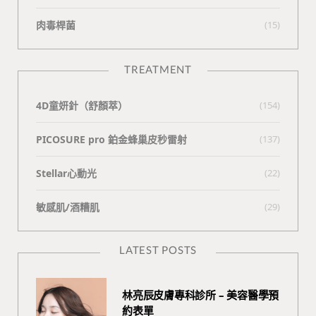
肉毒桿菌
(15)
TREATMENT
4D童妍針（舒顏萃）
(154)
PICOSURE pro 鉑金蜂巢皮秒雷射
(137)
Stellar心動光
(22)
敏感肌/酒糟肌
(29)
LATEST POSTS
林亮辰皮膚專科診所 – 美容醫學預
約表單