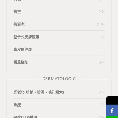
抗痘
(40)
抗衰老
(104)
整合式皮膚照護
(7)
真皮層健康
(4)
體重控制
(40)
DERMATOLOGIC
光老化(粗糙、暗沉、毛孔粗大)
(26)
→
垂疣
(1)
敏感肌/酒糟肌
(29)