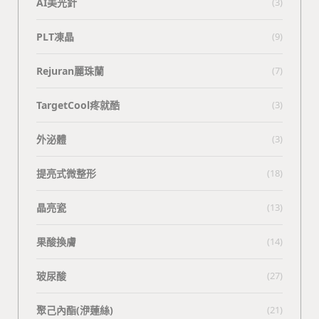
AI美光針
(3)
PLT凍晶
(9)
Rejuran麗珠蘭
(7)
TargetCool疼就酷
(3)
外泌體
(3)
提亮式微整形
(18)
晶亮瓷
(13)
果酸換膚
(14)
玻尿酸
(27)
聚己內酯(洢蓮絲)
(21)