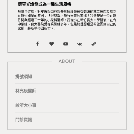
讓容光煥發成為一種生活風格
熱情且健談，對皮膚醫學與醫美診所經營很有想法的林亮辰院長談到
在新竹開業的原因：「很簡單，新竹是我的家鄉！我父親是一位在新
竹開業超過三十年的小兒科醫師，我從小在新竹長大。學醫後，在台
中榮總、台大醫院受專業訓練多年，但最終理想還是希望回到自己的
家鄉，將所學帶回新竹。」
F
B
Y
V
S
a
l
o
K
t
ABOUT
c
o
u
o
e
掛號須知
e
g
T
n
a
b
L
u
t
m
林亮辰醫師
o
o
b
a
診所大小事
o
v
e
k
門診資訊
k
i
t
n
e