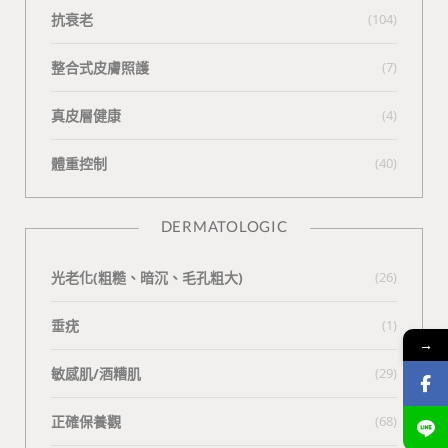
抗衰老
(104)
整合式皮膚照護
(7)
真皮層健康
(4)
體重控制
(40)
DERMATOLOGIC
光老化(粗糙、暗沉、毛孔粗大)
(26)
垂疣
(1)
→
敏感肌/酒糟肌
(29)
正確保養觀
(68)