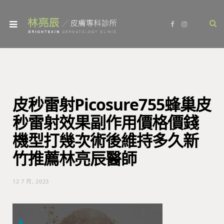
F
I
a
n
c
s
e
t
b
a
o
g
o
r
k
a
m
皮秒雷射Picosure755蜂巢皮
秒雷射效果副作用價格價錢
機型打幾次術後維持多久新
竹推薦林亮辰醫師
12 7 月, 2023