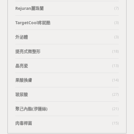
Rejuran麗珠蘭
(7)
TargetCool疼就酷
(3)
外泌體
(3)
提亮式微整形
(18)
晶亮瓷
(13)
果酸換膚
(14)
玻尿酸
(27)
聚己內酯(洢蓮絲)
(21)
肉毒桿菌
(15)