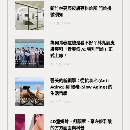
新竹林亮辰皮膚專科診所 門診掛
號須知
1 8 月, 2026
為何青春痘總是看不好？林亮辰皮
膚專科「青春痘 AI 特別門診」正
式上線！
31 7 月, 2026
醫美的新顯學：從抗衰老 (Anti-
Aging) 到 慢老 (Slow Aging) 的
生活哲學
22 7 月, 2026
4D童妍針、舒顏萃、聚左旋乳酸
的方方面面與科普