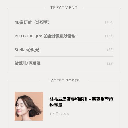
TREATMENT
4D童妍針（舒顏萃）
(154)
PICOSURE pro 鉑金蜂巢皮秒雷射
(137)
Stellar心動光
(22)
敏感肌/酒糟肌
(29)
LATEST POSTS
林亮辰皮膚專科診所 – 美容醫學預
約表單
1 8 月, 2026