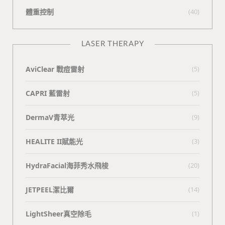
體重控制
(40)
LASER THERAPY
AviClear 戰痘雷射
(5)
CAPRI 藍雷射
(5)
DermaV青萃光
(9)
HEALITE II賦能光
(3)
HydraFacial海菲秀水飛梭
(20)
JETPEEL潔比爾
(14)
LightSheer真空除毛
(1)