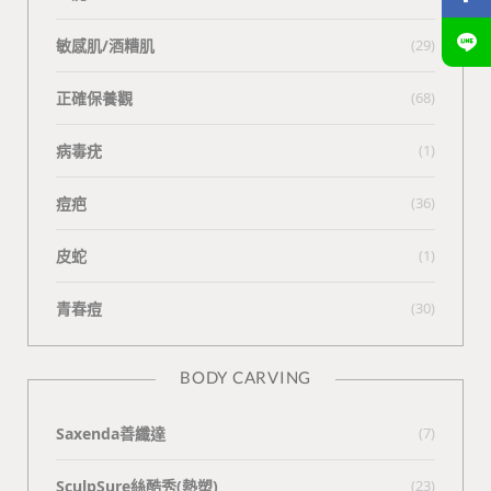
敏感肌/酒糟肌
(29)
正確保養觀
(68)
病毒疣
(1)
痘疤
(36)
皮蛇
(1)
青春痘
(30)
BODY CARVING
Saxenda善纖達
(7)
SculpSure絲酷秀(熱塑)
(23)