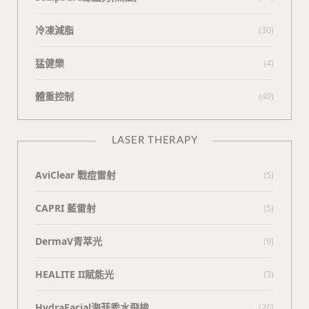
冷凍減脂
(30)
猛健樂
(4)
體重控制
(40)
LASER THERAPY
AviClear 戰痘雷射
(5)
CAPRI 藍雷射
(5)
DermaV青萃光
(9)
HEALITE II賦能光
(3)
HydraFacial海菲秀水飛梭
(20)