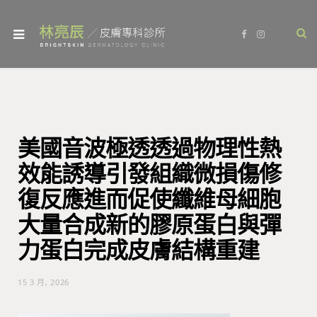
F
I
a
n
c
s
e
t
b
a
o
g
o
r
k
a
m
美國音波極透透過物理性熱
效能誘導引發組織微損傷修
復反應進而促使纖維母細胞
大量合成新的膠原蛋白與彈
力蛋白完成皮膚結構重建
15 3 月, 2026