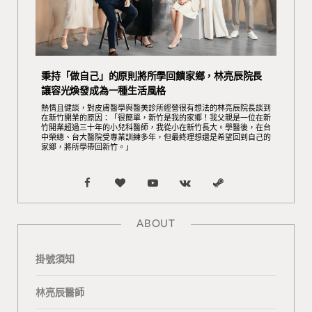
秉持「做自己」的原則將所學回饋家鄉，林亮辰院長
讓容光煥發成為一種生活風格
熱情且健談，對皮膚醫學與醫美診所經營很有想法的林亮辰院長談到
在新竹開業的原因：「很簡單，新竹是我的家鄉！我父親是一位在新
竹開業超過三十年的小兒科醫師，我從小在新竹長大。學醫後，在台
中榮總、台大醫院受專業訓練多年，但最終理想還是希望回到自己的
家鄉，將所學帶回新竹。」
F
B
Y
V
S
a
l
o
K
t
ABOUT
c
o
u
o
e
掛號須知
e
g
T
n
a
b
L
u
t
m
林亮辰醫師
o
o
b
a