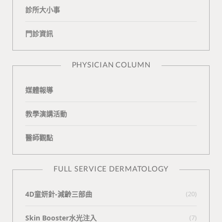
診所大小事
o
v
e
k
門診資訊
k
i
t
n
e
PHYSICIAN COLUMN
媒體報導
教學演講活動
醫師觀點
FULL SERVICE DERMATOLOGY
4D童妍針-減齡三部曲
(20)
Skin Booster水光注入
(7)