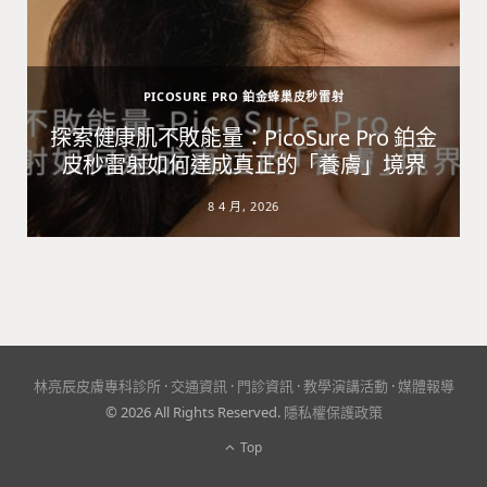
PICOSURE PRO 鉑金蜂巢皮秒雷射
避
探索健康肌不敗能量：PicoSure Pro 鉑金
皮秒雷射如何達成真正的「養膚」境界
8 4 月, 2026
林亮辰皮膚專科診所
·
交通資訊
·
門診資訊
·
教學演講活動
·
媒體報導
© 2026 All Rights Reserved.
隱私權保護政策
Top