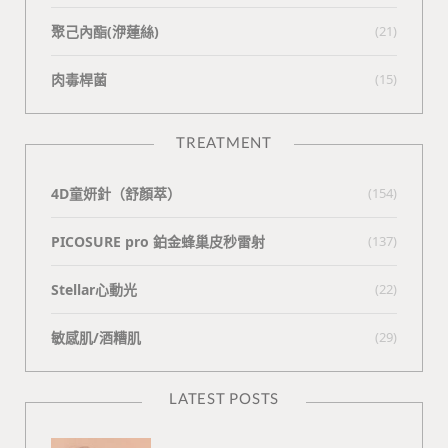
聚己內酯(洢蓮絲)
(21)
肉毒桿菌
(15)
TREATMENT
4D童妍針（舒顏萃）
(154)
PICOSURE pro 鉑金蜂巢皮秒雷射
(137)
Stellar心動光
(22)
敏感肌/酒糟肌
(29)
LATEST POSTS