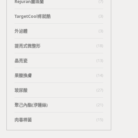
Rejuran麗珠蘭
(7)
TargetCool疼就酷
(3)
外泌體
(3)
提亮式微整形
(18)
晶亮瓷
(13)
果酸換膚
(14)
玻尿酸
(27)
聚己內酯(洢蓮絲)
(21)
肉毒桿菌
(15)