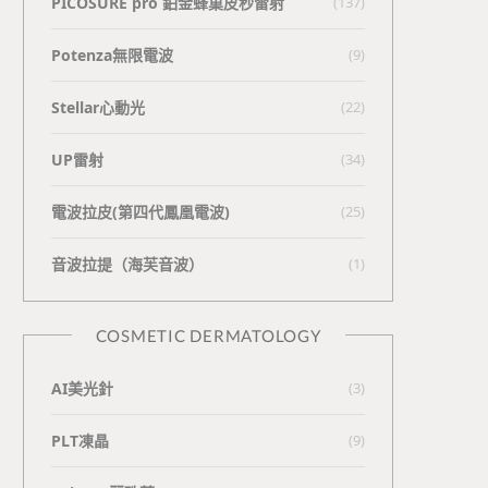
PICOSURE pro 鉑金蜂巢皮秒雷射
(137)
Potenza無限電波
(9)
Stellar心動光
(22)
UP雷射
(34)
電波拉皮(第四代鳳凰電波)
(25)
⾳波拉提（海芙⾳波）
(1)
COSMETIC DERMATOLOGY
AI美光針
(3)
PLT凍晶
(9)