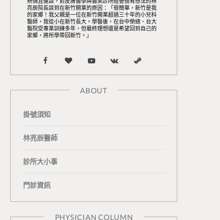
熱情且健談，對皮膚醫學與醫美診所經營很有想法的林
亮辰院長談到在新竹開業的原因：「很簡單，新竹是我
的家鄉！我父親是一位在新竹開業超過三十年的小兒科
醫師，我從小在新竹長大。學醫後，在台中榮總、台大
醫院受專業訓練多年，但最終理想還是希望回到自己的
家鄉，將所學帶回新竹。」
F
B
Y
V
S
a
l
o
K
t
ABOUT
c
o
u
o
e
掛號須知
e
g
T
n
a
b
L
u
t
m
林亮辰醫師
o
o
b
a
診所大小事
o
v
e
k
門診資訊
k
i
t
n
e
PHYSICIAN COLUMN