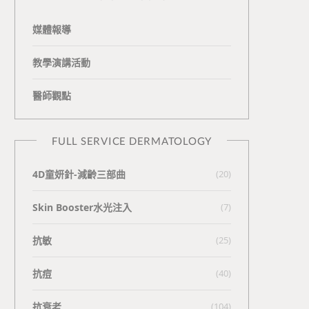
媒體報導
教學演講活動
醫師觀點
FULL SERVICE DERMATOLOGY
4D童妍針-減齡三部曲
(20)
Skin Booster水光注入
(7)
抗敏
(25)
抗痘
(40)
抗衰老
(104)