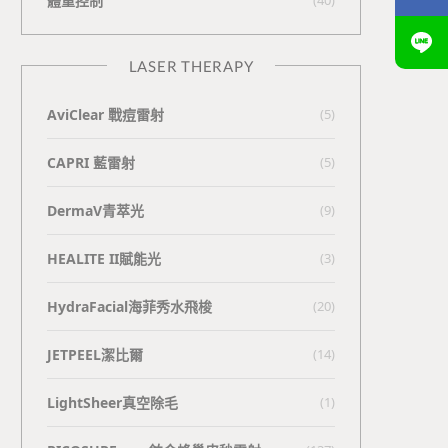
體重控制
LASER THERAPY
AviClear 戰痘雷射
(5)
CAPRI 藍雷射
(5)
DermaV青萃光
(9)
HEALITE II賦能光
(3)
HydraFacial海菲秀水飛梭
(20)
JETPEEL潔比爾
(14)
LightSheer真空除毛
(1)