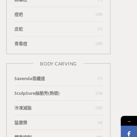
痘疤
(36)
皮蛇
(1)
青春痘
(30)
BODY CARVING
Saxenda善纖達
(7)
SculpSure絲酷秀(熱塑)
(23)
冷凍減脂
(30)
→
猛健樂
(4)
(40)