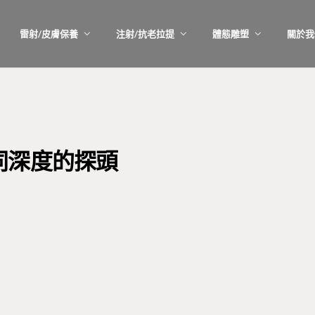
雷射/皮膚保養
注射/抗老拉提
體態雕塑
關於我
同深度的探頭