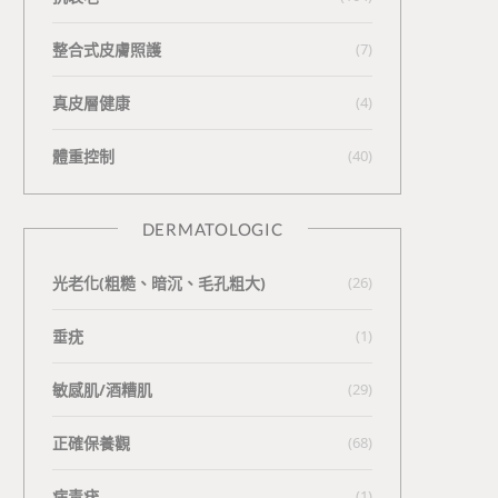
整合式皮膚照護
(7)
真皮層健康
(4)
體重控制
(40)
DERMATOLOGIC
光老化(粗糙、暗沉、毛孔粗大)
(26)
垂疣
(1)
敏感肌/酒糟肌
(29)
正確保養觀
(68)
病毒疣
(1)