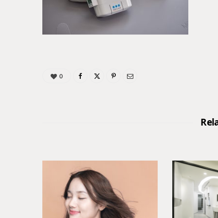
0
Rel