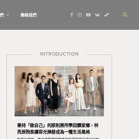
F
I
Y
V
S
們
聯絡我們
a
n
o
K
t
c
s
u
o
e
e
t
T
n
a
b
a
u
t
m
o
g
b
a
o
r
e
k
k
a
t
m
e
INTRODUCTION
秉持「做自己」的原則將所學回饋家鄉，林
亮辰院長讓容光煥發成為一種生活風格