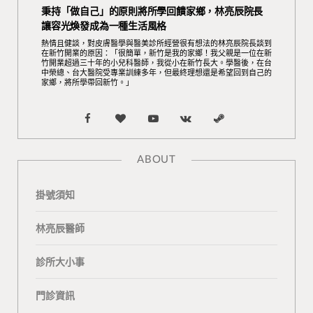
秉持「做自己」的原則將所學回饋家鄉，林亮辰院長
讓容光煥發成為一種生活風格
熱情且健談，對皮膚醫學與醫美診所經營很有想法的林亮辰院長談到
在新竹開業的原因：「很簡單，新竹是我的家鄉！我父親是一位在新
竹開業超過三十年的小兒科醫師，我從小在新竹長大。學醫後，在台
中榮總、台大醫院受專業訓練多年，但最終理想還是希望回到自己的
家鄉，將所學帶回新竹。」
F
B
Y
V
S
a
l
o
K
t
ABOUT
c
o
u
o
e
掛號須知
e
g
T
n
a
b
L
u
t
m
林亮辰醫師
o
o
b
a
診所大小事
o
v
e
k
門診資訊
k
i
t