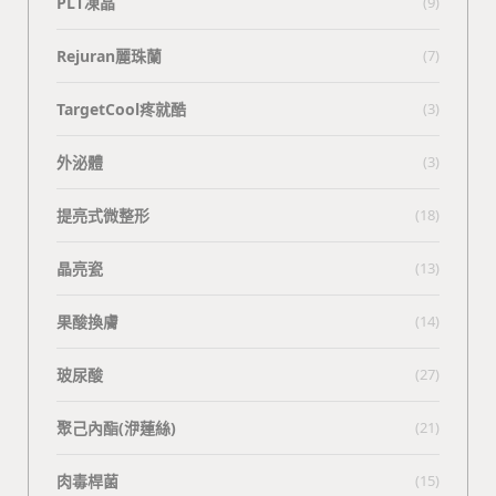
PLT凍晶
(9)
Rejuran麗珠蘭
(7)
TargetCool疼就酷
(3)
外泌體
(3)
提亮式微整形
(18)
晶亮瓷
(13)
果酸換膚
(14)
玻尿酸
(27)
聚己內酯(洢蓮絲)
(21)
肉毒桿菌
(15)