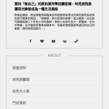
秉持「做自己」的原則將所學回饋家鄉，林亮辰院長
讓容光煥發成為一種生活風格
熱情且健談，對皮膚醫學與醫美診所經營很有想法的林亮辰院長談到
在新竹開業的原因：「很簡單，新竹是我的家鄉！我父親是一位在新
竹開業超過三十年的小兒科醫師，我從小在新竹長大。學醫後，在台
中榮總、台大醫院受專業訓練多年，但最終理想還是希望回到自己的
家鄉，將所學帶回新竹。」
F
B
Y
V
S
a
l
o
K
t
ABOUT
c
o
u
o
e
掛號須知
e
g
T
n
a
b
L
u
t
m
林亮辰醫師
o
o
b
a
診所大小事
o
v
e
k
門診資訊
k
i
t