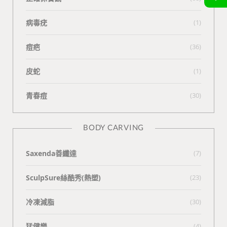
病毒疣
(1)
痘疤
(36)
皮蛇
(1)
青春痘
(30)
BODY CARVING
Saxenda善纖達
(7)
SculpSure絲酷秀(熱塑)
(23)
冷凍減脂
(30)
猛健樂
(4)