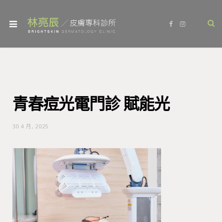
F
I
a
n
c
s
e
t
b
a
o
g
o
r
k
a
m
青春痘光電門診 賦能光
30 4 月, 2025