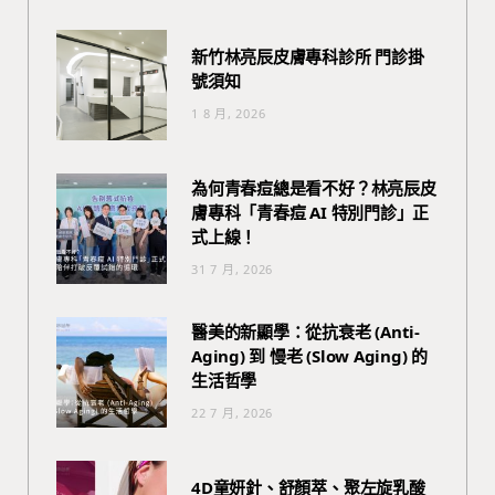
新竹林亮辰皮膚專科診所 門診掛
號須知
1 8 月, 2026
為何青春痘總是看不好？林亮辰皮
膚專科「青春痘 AI 特別門診」正
式上線！
31 7 月, 2026
醫美的新顯學：從抗衰老 (Anti-
Aging) 到 慢老 (Slow Aging) 的
生活哲學
22 7 月, 2026
4D童妍針、舒顏萃、聚左旋乳酸