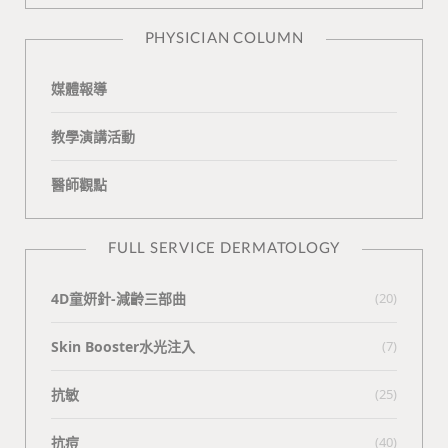
n
e
PHYSICIAN COLUMN
媒體報導
教學演講活動
醫師觀點
FULL SERVICE DERMATOLOGY
4D童妍針-減齡三部曲
(20)
Skin Booster水光注入
(7)
抗敏
(25)
抗痘
(40)