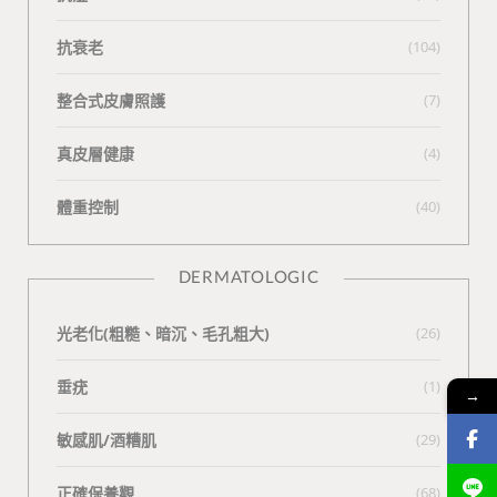
抗衰老
(104)
整合式皮膚照護
(7)
真皮層健康
(4)
體重控制
(40)
DERMATOLOGIC
光老化(粗糙、暗沉、毛孔粗大)
(26)
垂疣
(1)
→
敏感肌/酒糟肌
(29)
正確保養觀
(68)