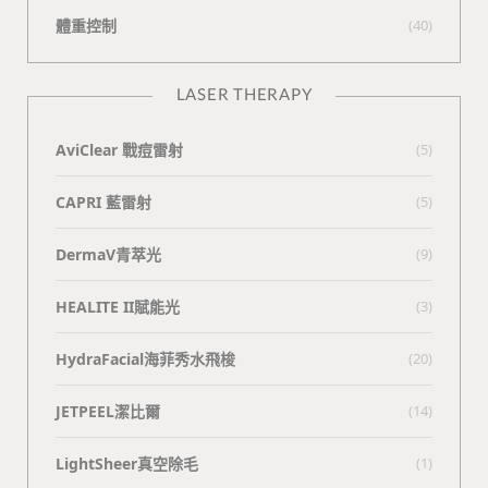
體重控制
(40)
LASER THERAPY
AviClear 戰痘雷射
(5)
CAPRI 藍雷射
(5)
DermaV青萃光
(9)
HEALITE II賦能光
(3)
HydraFacial海菲秀水飛梭
(20)
JETPEEL潔比爾
(14)
LightSheer真空除毛
(1)