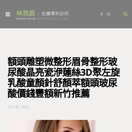
F
I
a
n
c
s
e
t
b
a
o
g
o
r
k
a
m
額頭雕塑微整形眉骨整形玻
尿酸晶亮瓷洢蓮絲3D聚左旋
乳酸童顏針舒顏萃額頭玻尿
酸價錢豐額新竹推薦
25 8 月, 2023