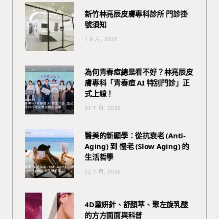
新竹林亮辰皮膚專科診所 門診掛
號須知
1 8 月, 2026
為何青春痘總是看不好？林亮辰皮
膚專科「青春痘 AI 特別門診」正
式上線！
31 7 月, 2026
醫美的新顯學：從抗衰老 (Anti-
Aging) 到 慢老 (Slow Aging) 的
生活哲學
22 7 月, 2026
4D童妍針、舒顏萃、聚左旋乳酸
的方方面面與科普