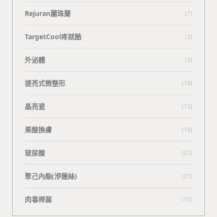
Rejuran麗珠蘭
(7)
TargetCool疼就酷
(3)
外泌體
(3)
提亮式微整形
(18)
晶亮瓷
(13)
果酸換膚
(14)
玻尿酸
(27)
聚己內酯(洢蓮絲)
(21)
肉毒桿菌
(15)