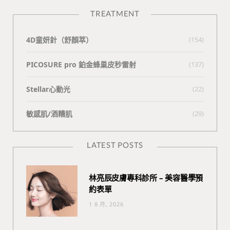
TREATMENT
4D童妍針（舒顏萃）
(154)
PICOSURE pro 鉑金蜂巢皮秒雷射
(137)
Stellar心動光
(22)
敏感肌/酒糟肌
(29)
LATEST POSTS
林亮辰皮膚專科診所 – 美容醫學預
約表單
1 8 月, 2026