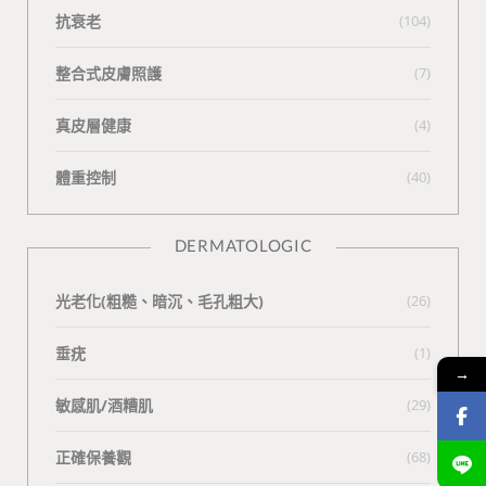
抗衰老
(104)
整合式皮膚照護
(7)
真皮層健康
(4)
體重控制
(40)
DERMATOLOGIC
光老化(粗糙、暗沉、毛孔粗大)
(26)
垂疣
(1)
→
敏感肌/酒糟肌
(29)
正確保養觀
(68)