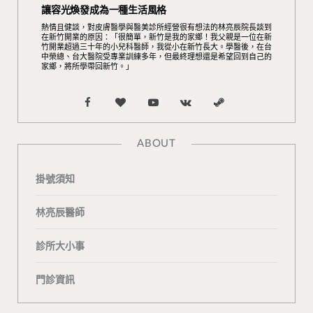
讓容光煥發成為一種生活風格
熱情且健談，對皮膚醫學與醫美診所經營很有想法的林亮辰院長談到
在新竹開業的原因：「很簡單，新竹是我的家鄉！我父親是一位在新
竹開業超過三十年的小兒科醫師，我從小在新竹長大。學醫後，在台
中榮總、台大醫院受專業訓練多年，但最終理想還是希望回到自己的
家鄉，將所學帶回新竹。」
F
B
Y
V
S
a
l
o
K
t
ABOUT
c
o
u
o
e
掛號須知
e
g
T
n
a
b
L
u
t
m
林亮辰醫師
o
o
b
a
診所大小事
o
v
e
k
門診資訊
k
i
t
n
e