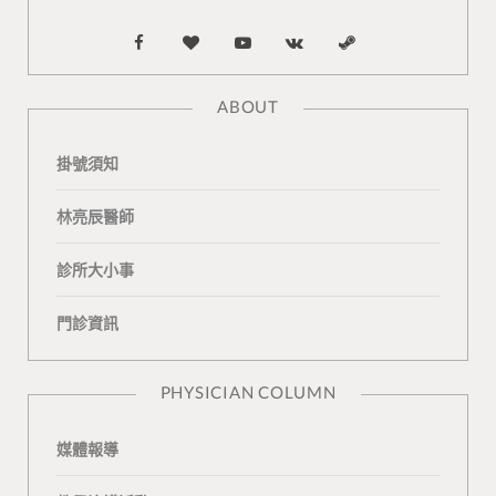
F
B
Y
V
S
a
l
o
K
t
ABOUT
c
o
u
o
e
掛號須知
e
g
T
n
a
b
L
u
t
m
林亮辰醫師
o
o
b
a
診所大小事
o
v
e
k
門診資訊
k
i
t
n
e
PHYSICIAN COLUMN
媒體報導