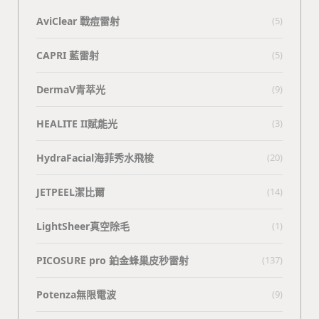
AviClear 戰痘雷射
(5)
CAPRI 藍雷射
(5)
DermaV青萃光
(9)
HEALITE II賦能光
(3)
HydraFacial海菲秀水飛梭
(20)
JETPEEL潔比爾
(14)
LightSheer真空除毛
(1)
PICOSURE pro 鉑金蜂巢皮秒雷射
(137)
Potenza無限電波
(9)