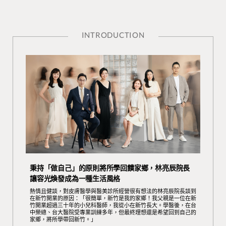
INTRODUCTION
秉持「做自己」的原則將所學回饋家鄉，林亮辰院長
讓容光煥發成為一種生活風格
熱情且健談，對皮膚醫學與醫美診所經營很有想法的林亮辰院長談到
在新竹開業的原因：「很簡單，新竹是我的家鄉！我父親是一位在新
竹開業超過三十年的小兒科醫師，我從小在新竹長大。學醫後，在台
中榮總、台大醫院受專業訓練多年，但最終理想還是希望回到自己的
家鄉，將所學帶回新竹。」