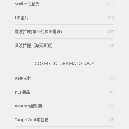
Stellar心動光
(22)
UP雷射
(34)
電波拉皮(第四代鳳凰電波)
(25)
⾳波拉提（海芙⾳波）
(1)
COSMETIC DERMATOLOGY
AI美光針
(3)
PLT凍晶
(9)
Rejuran麗珠蘭
(7)
TargetCool疼就酷
(3)