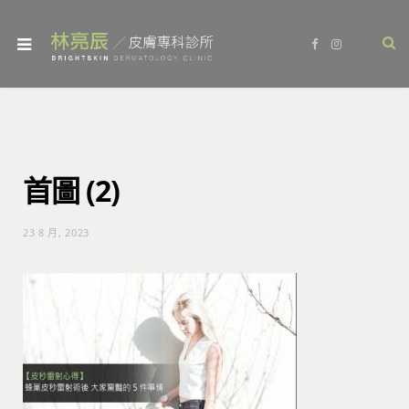
F
I
a
n
c
s
e
t
b
a
o
g
o
r
k
a
m
首圖 (2)
23 8 月, 2023