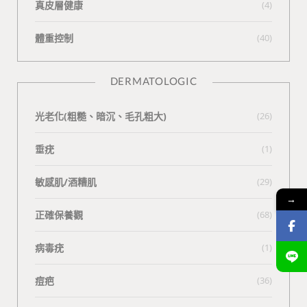
真皮層健康
(4)
體重控制
(40)
DERMATOLOGIC
光老化(粗糙、暗沉、毛孔粗大)
(26)
垂疣
(1)
敏感肌/酒糟肌
(29)
→
正確保養觀
(68)
病毒疣
(1)
痘疤
(36)