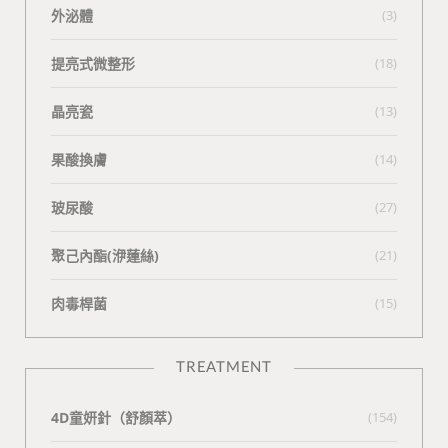
外泌體
(3)
提亮式微整形
(18)
晶亮瓷
(13)
果酸換膚
(14)
玻尿酸
(27)
聚己內酯(洢蓮絲)
(21)
肉毒桿菌
(15)
TREATMENT
4D童妍針（舒顏萃）
(154)