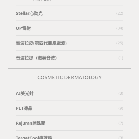
Stellar心動光
(22)
UP雷射
(34)
電波拉皮(第四代鳳凰電波)
(25)
⾳波拉提（海芙⾳波）
(1)
COSMETIC DERMATOLOGY
AI美光針
(3)
PLT凍晶
(9)
Rejuran麗珠蘭
(7)
TargetCool疼就酷
(3)