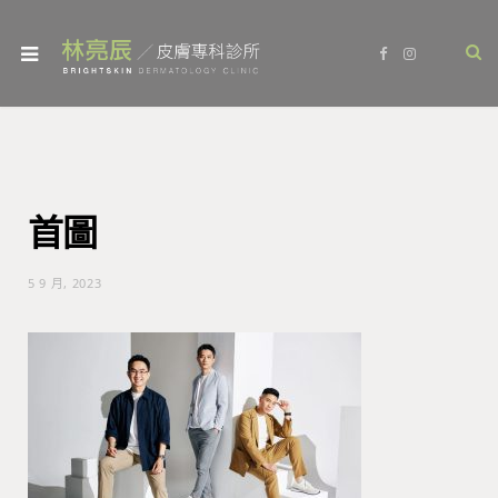
F
I
a
n
c
s
e
t
b
a
o
g
o
r
k
a
m
首圖
5 9 月, 2023