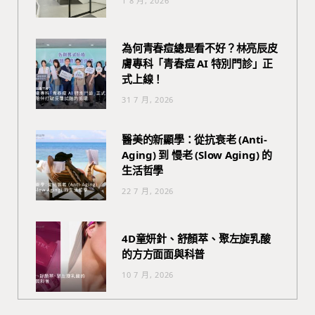
1 8 月, 2026
為何青春痘總是看不好？林亮辰皮
膚專科「青春痘 AI 特別門診」正
式上線！
31 7 月, 2026
醫美的新顯學：從抗衰老 (Anti-
Aging) 到 慢老 (Slow Aging) 的
生活哲學
22 7 月, 2026
4D童妍針、舒顏萃、聚左旋乳酸
的方方面面與科普
10 7 月, 2026