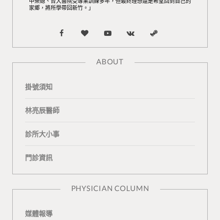
中榮總、台大醫院受專業訓練多年，但最終理想還是希望回到自己的
家鄉，將所學帶回新竹。」
F
B
Y
V
S
a
l
o
K
t
ABOUT
c
o
u
o
e
掛號須知
e
g
T
n
a
b
L
u
t
m
林亮辰醫師
o
o
b
a
診所大小事
o
v
e
k
門診資訊
k
i
t
n
e
PHYSICIAN COLUMN
媒體報導