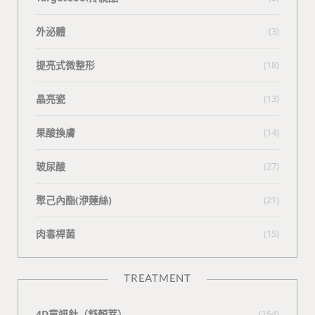
外泌體
(3)
提亮式微整形
(18)
晶亮瓷
(13)
果酸換膚
(14)
玻尿酸
(27)
聚己內酯(洢蓮絲)
(21)
肉毒桿菌
(15)
TREATMENT
4D童妍針（舒顏萃）
(154)