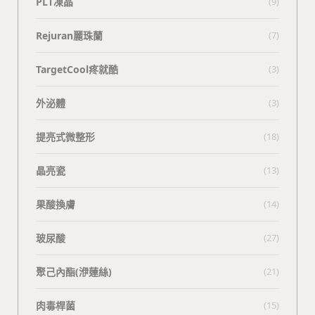
PLT凍晶
(9)
Rejuran麗珠蘭
(7)
TargetCool疼就酷
(3)
外泌體
(3)
提亮式微整形
(18)
晶亮瓷
(13)
果酸換膚
(14)
玻尿酸
(27)
聚己內酯(洢蓮絲)
(21)
肉毒桿菌
(15)