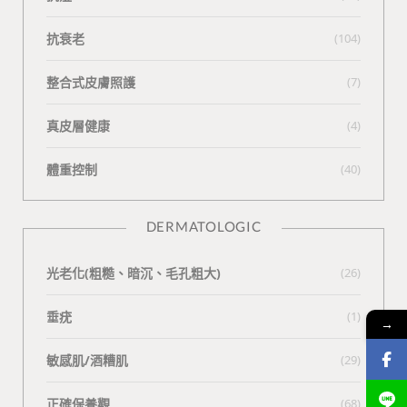
抗衰老
(104)
整合式皮膚照護
(7)
真皮層健康
(4)
體重控制
(40)
DERMATOLOGIC
光老化(粗糙、暗沉、毛孔粗大)
(26)
垂疣
(1)
→
敏感肌/酒糟肌
(29)
正確保養觀
(68)