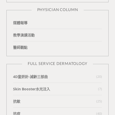
n
e
PHYSICIAN COLUMN
媒體報導
教學演講活動
醫師觀點
FULL SERVICE DERMATOLOGY
4D童妍針-減齡三部曲
(20)
Skin Booster水光注入
(7)
抗敏
(25)
抗痘
(40)