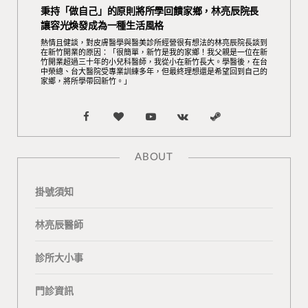
秉持「做自己」的原則將所學回饋家鄉，林亮辰院長
讓容光煥發成為一種生活風格
熱情且健談，對皮膚醫學與醫美診所經營很有想法的林亮辰院長談到
在新竹開業的原因：「很簡單，新竹是我的家鄉！我父親是一位在新
竹開業超過三十年的小兒科醫師，我從小在新竹長大。學醫後，在台
中榮總、台大醫院受專業訓練多年，但最終理想還是希望回到自己的
家鄉，將所學帶回新竹。」
F
B
Y
V
S
a
l
o
K
t
ABOUT
c
o
u
o
e
掛號須知
e
g
T
n
a
b
L
u
t
m
林亮辰醫師
o
o
b
a
診所大小事
o
v
e
k
門診資訊
k
i
t