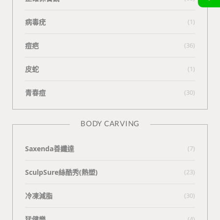
病毒疣
(1)
痘疤
(36)
皮蛇
(1)
青春痘
(30)
BODY CARVING
Saxenda善纖達
(7)
SculpSure絲酷秀(熱塑)
(23)
冷凍減脂
(30)
猛健樂
(4)