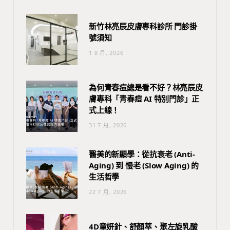
新竹林亮辰皮膚專科診所 門診掛
號須知
1 8 月, 2026
為何青春痘總是看不好？林亮辰皮
膚專科「青春痘 AI 特別門診」正
式上線！
31 7 月, 2026
醫美的新顯學：從抗衰老 (Anti-
Aging) 到 慢老 (Slow Aging) 的
生活哲學
22 7 月, 2026
4D童妍針、舒顏萃、聚左旋乳酸