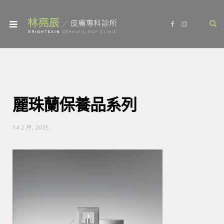
F
I
a
n
c
s
e
t
b
a
o
g
o
r
k
a
m
麗珠蘭保養品系列
14 2 月, 2025