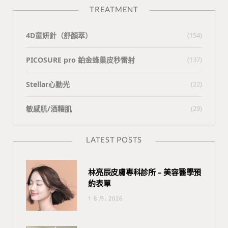
TREATMENT
4D童妍針（舒顏萃）
(154)
PICOSURE pro 鉑金蜂巢皮秒雷射
(137)
Stellar心動光
(22)
敏感肌/酒糟肌
(29)
LATEST POSTS
林亮辰皮膚專科診所 – 美容醫學預
約表單
1 8 月, 2026