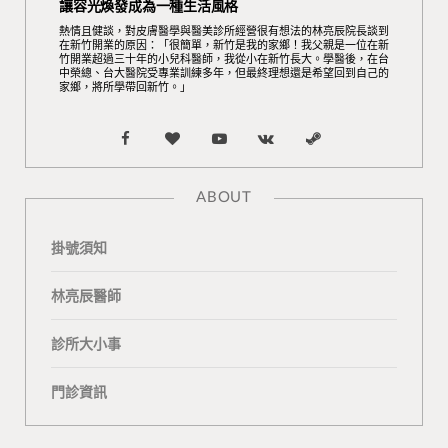
讓容光煥發成為一種生活風格
熱情且健談，對皮膚醫學與醫美診所經營很有想法的林亮辰院長談到
在新竹開業的原因：「很簡單，新竹是我的家鄉！我父親是一位在新
竹開業超過三十年的小兒科醫師，我從小在新竹長大。學醫後，在台
中榮總、台大醫院受專業訓練多年，但最終理想還是希望回到自己的
家鄉，將所學帶回新竹。」
F
B
Y
V
S
a
l
o
K
t
ABOUT
c
o
u
o
e
掛號須知
e
g
T
n
a
b
L
u
t
m
林亮辰醫師
o
o
b
a
診所大小事
o
v
e
k
門診資訊
k
i
t
n
e