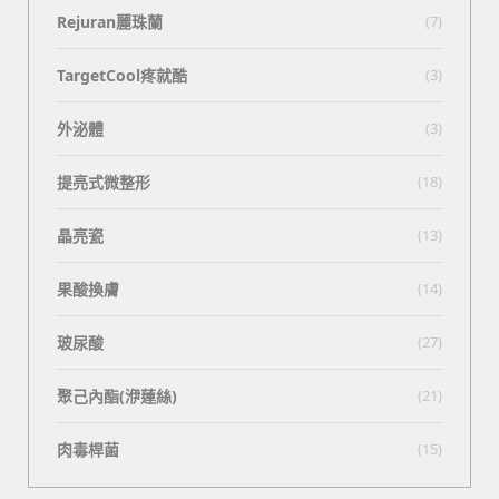
Rejuran麗珠蘭
(7)
TargetCool疼就酷
(3)
外泌體
(3)
提亮式微整形
(18)
晶亮瓷
(13)
果酸換膚
(14)
玻尿酸
(27)
聚己內酯(洢蓮絲)
(21)
肉毒桿菌
(15)