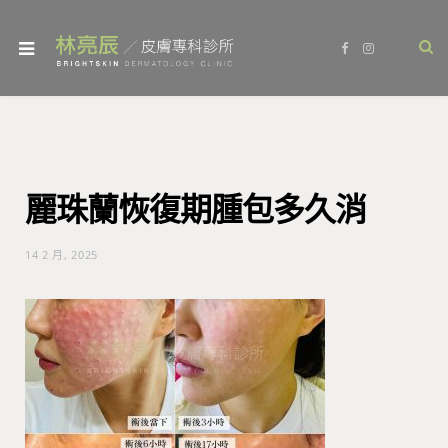
F
I
a
n
c
s
e
t
b
a
o
g
o
r
k
a
m
麗珠蘭恢復期腫包多久消
14 2 月, 2025