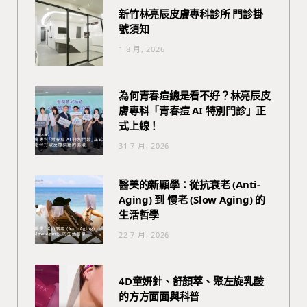
新竹林亮辰皮膚專科診所 門診掛
號須知
1 8 月, 2026
為何青春痘總是看不好？林亮辰皮
膚專科「青春痘 AI 特別門診」正
式上線！
31 7 月, 2026
醫美的新顯學：從抗衰老 (Anti-
Aging) 到 慢老 (Slow Aging) 的
生活哲學
22 7 月, 2026
4D童妍針、舒顏萃、聚左旋乳酸
的方方面面與科普