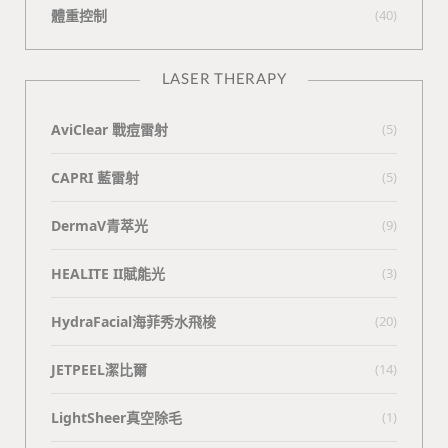
體重控制
(40)
LASER THERAPY
AviClear 戰痘雷射
(5)
CAPRI 藍雷射
(5)
DermaV青萃光
(9)
HEALITE II賦能光
(3)
HydraFacial海菲秀水飛梭
(20)
JETPEEL潔比爾
(14)
LightSheer真空除毛
(1)