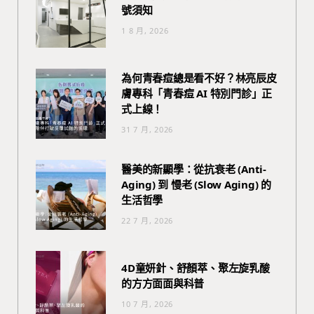
號須知
1 8 月, 2026
為何青春痘總是看不好？林亮辰皮
膚專科「青春痘 AI 特別門診」正
式上線！
31 7 月, 2026
醫美的新顯學：從抗衰老 (Anti-
Aging) 到 慢老 (Slow Aging) 的
生活哲學
22 7 月, 2026
4D童妍針、舒顏萃、聚左旋乳酸
的方方面面與科普
10 7 月, 2026