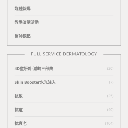
媒體報導
教學演講活動
醫師觀點
FULL SERVICE DERMATOLOGY
4D童妍針-減齡三部曲
(20)
Skin Booster水光注入
(7)
抗敏
(25)
抗痘
(40)
抗衰老
(104)