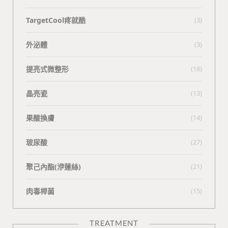
TargetCool疼就酷
(3)
外泌體
(3)
提亮式微整形
(18)
晶亮瓷
(13)
果酸換膚
(14)
玻尿酸
(27)
聚己內酯(洢蓮絲)
(21)
肉毒桿菌
(15)
TREATMENT