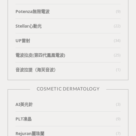
Potenza無限電波
(9)
Stellar心動光
(22)
UP雷射
(34)
電波拉皮(第四代鳳凰電波)
(25)
⾳波拉提（海芙⾳波）
(1)
COSMETIC DERMATOLOGY
AI美光針
(3)
PLT凍晶
(9)
Rejuran麗珠蘭
(7)