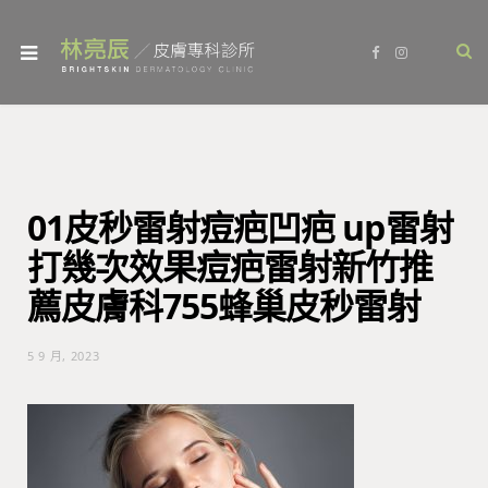
F
I
a
n
c
s
e
t
b
a
o
g
o
r
k
a
m
01皮秒雷射痘疤凹疤 up雷射
打幾次效果痘疤雷射新竹推
薦皮膚科755蜂巢皮秒雷射
5 9 月, 2023