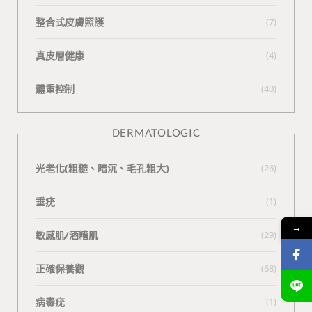
整合式皮膚照護
(7)
真皮層健康
(4)
體重控制
(40)
DERMATOLOGIC
光老化(粗糙、暗沉、毛孔粗大)
(26)
垂疣
(1)
→
敏感肌/酒糟肌
(29)
正確保養觀
(68)
病毒疣
(1)