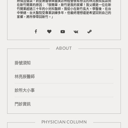
熱情且健談，對皮膚醫學與醫美診所經營很有想法的林亮辰院長談到
在新竹開業的原因：「很簡單，新竹是我的家鄉！我父親是一位在新
竹開業超過三十年的小兒科醫師，我從小在新竹長大。學醫後，在台
中榮總、台大醫院受專業訓練多年，但最終理想還是希望回到自己的
家鄉，將所學帶回新竹。」
F
B
Y
V
S
a
l
o
K
t
ABOUT
c
o
u
o
e
掛號須知
e
g
T
n
a
b
L
u
t
m
林亮辰醫師
o
o
b
a
診所大小事
o
v
e
k
門診資訊
k
i
t
n
e
PHYSICIAN COLUMN