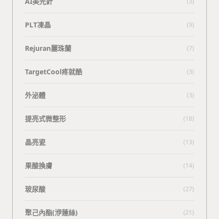
AI美光針
(3)
PLT凍晶
(9)
Rejuran麗珠蘭
(7)
TargetCool疼就酷
(3)
外泌體
(3)
提亮式微整形
(18)
晶亮瓷
(13)
果酸換膚
(14)
玻尿酸
(27)
聚己內酯(洢蓮絲)
(21)