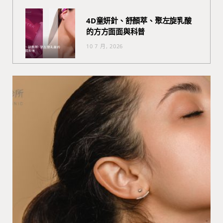
4D童妍針、舒顏萃、聚左旋乳酸
的方方面面與科普
10 7 月, 2026