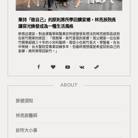
秉持「做自己」的原則將所學回饋家鄉，林亮辰院長
讓容光煥發成為一種生活風格
熱情且健談，對皮膚醫學與醫美診所經營很有想法的林亮辰院長談到
在新竹開業的原因：「很簡單，新竹是我的家鄉！我父親是一位在新
竹開業超過三十年的小兒科醫師，我從小在新竹長大。學醫後，在台
中榮總、台大醫院受專業訓練多年，但最終理想還是希望回到自己的
家鄉，將所學帶回新竹。」
F
B
Y
V
S
a
l
o
K
t
ABOUT
c
o
u
o
e
掛號須知
e
g
T
n
a
b
L
u
t
m
林亮辰醫師
o
o
b
a
診所大小事
o
v
e
k