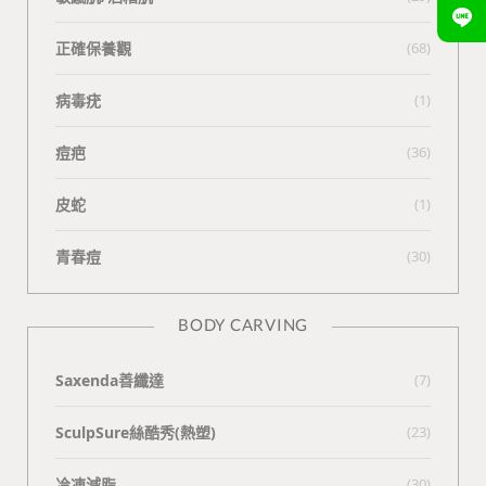
正確保養觀
(68)
病毒疣
(1)
痘疤
(36)
皮蛇
(1)
青春痘
(30)
BODY CARVING
Saxenda善纖達
(7)
SculpSure絲酷秀(熱塑)
(23)
冷凍減脂
(30)