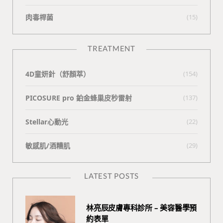
肉毒桿菌
(15)
TREATMENT
4D童妍針（舒顏萃）
(154)
PICOSURE pro 鉑金蜂巢皮秒雷射
(137)
Stellar心動光
(22)
敏感肌/酒糟肌
(29)
LATEST POSTS
林亮辰皮膚專科診所 – 美容醫學預
約表單