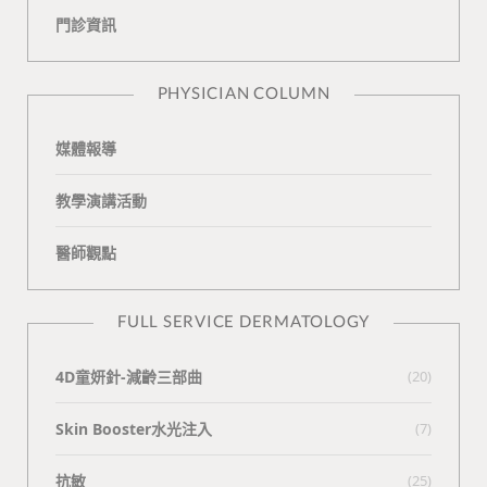
門診資訊
k
i
t
n
e
PHYSICIAN COLUMN
媒體報導
教學演講活動
醫師觀點
FULL SERVICE DERMATOLOGY
4D童妍針-減齡三部曲
(20)
Skin Booster水光注入
(7)
抗敏
(25)