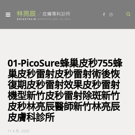
F
I
a
n
c
s
e
t
b
a
o
g
o
r
k
a
m
01-PicoSure蜂巢皮秒755蜂
巢皮秒雷射皮秒雷射術後恢
復期皮秒雷射效果皮秒雷射
機型新竹皮秒雷射除斑新竹
皮秒林亮辰醫師新竹林亮辰
皮膚科診所
11 4 月, 2023