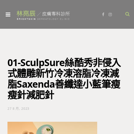
F
I
a
n
c
s
e
t
b
a
o
g
o
r
k
a
m
01-SculpSure絲酷秀非侵入
式體雕新竹冷凍溶脂冷凍減
脂Saxenda善纖達小藍筆瘦
瘦針減肥針
27 8 月, 2023