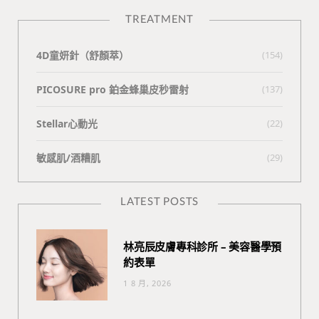
TREATMENT
4D童妍針（舒顏萃）
(154)
PICOSURE pro 鉑金蜂巢皮秒雷射
(137)
Stellar心動光
(22)
敏感肌/酒糟肌
(29)
LATEST POSTS
林亮辰皮膚專科診所 – 美容醫學預
約表單
1 8 月, 2026