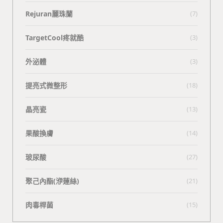
Rejuran麗珠蘭
(7)
TargetCool疼就酷
(3)
外泌體
(3)
提亮式微整形
(18)
晶亮瓷
(13)
果酸換膚
(14)
玻尿酸
(27)
聚己內酯(洢蓮絲)
(21)
肉毒桿菌
(15)