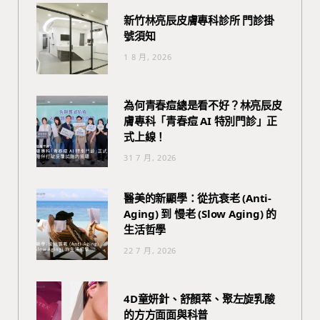
新竹林亮辰皮膚專科診所 門診掛
號須知
1 8 月, 2026
為何青春痘總是看不好？林亮辰皮
膚專科「青春痘 AI 特別門診」正
式上線！
31 7 月, 2026
醫美的新顯學：從抗衰老 (Anti-
Aging) 到 慢老 (Slow Aging) 的
生活哲學
22 7 月, 2026
4D童妍針、舒顏萃、聚左旋乳酸
的方方面面與科普