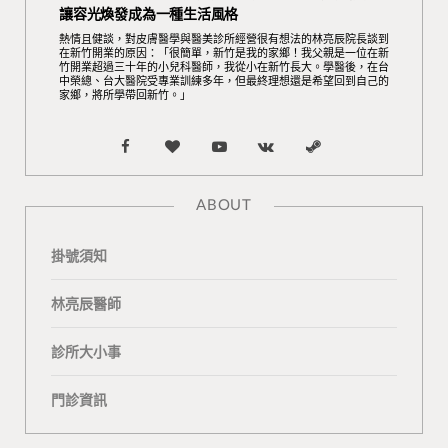
讓容光煥發成為一種生活風格
熱情且健談，對皮膚醫學與醫美診所經營很有想法的林亮辰院長談到
在新竹開業的原因：「很簡單，新竹是我的家鄉！我父親是一位在新
竹開業超過三十年的小兒科醫師，我從小在新竹長大。學醫後，在台
中榮總、台大醫院受專業訓練多年，但最終理想還是希望回到自己的
家鄉，將所學帶回新竹。」
F
B
Y
V
S
a
l
o
K
t
ABOUT
c
o
u
o
e
掛號須知
e
g
T
n
a
b
L
u
t
m
林亮辰醫師
o
o
b
a
診所大小事
o
v
e
k
門診資訊
k
i
t
n
e