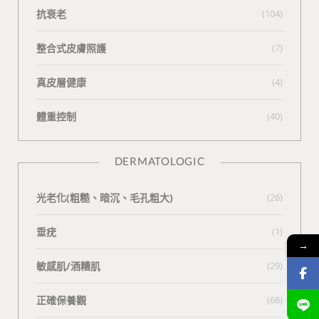
抗衰老
(104)
整合式皮膚照護
(7)
真皮層健康
(4)
體重控制
(40)
DERMATOLOGIC
光老化(粗糙、暗沉、毛孔粗大)
(26)
垂疣
(1)
→
敏感肌/酒糟肌
(29)
正確保養觀
(68)