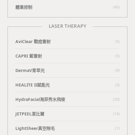
體重控制
(40)
LASER THERAPY
AviClear 戰痘雷射
(5)
CAPRI 藍雷射
(5)
DermaV青萃光
(9)
HEALITE II賦能光
(3)
HydraFacial海菲秀水飛梭
(20)
JETPEEL潔比爾
(14)
LightSheer真空除毛
(1)