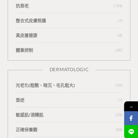
抗衰老
(104)
整合式皮膚照護
(7)
真皮層健康
(4)
體重控制
(40)
DERMATOLOGIC
光老化(粗糙、暗沉、毛孔粗大)
(26)
垂疣
(1)
→
敏感肌/酒糟肌
(29)
正確保養觀
(68)