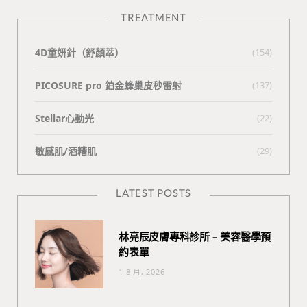
TREATMENT
4D童妍針（舒顏萃）
(154)
PICOSURE pro 鉑金蜂巢皮秒雷射
(137)
Stellar心動光
(22)
敏感肌/酒糟肌
(29)
LATEST POSTS
林亮辰皮膚專科診所 – 美容醫學預
約表單
1 8 月, 2026