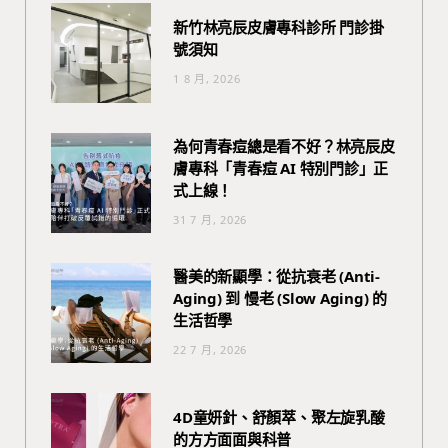
新竹林亮辰皮膚專科診所 門診掛
號須知
1 8 月, 2026
為何青春痘總是看不好？林亮辰皮
膚專科「青春痘 AI 特別門診」正
式上線！
31 7 月, 2026
醫美的新顯學：從抗衰老 (Anti-
Aging) 到 慢老 (Slow Aging) 的
生活哲學
22 7 月, 2026
4D童妍針、舒顏萃、聚左旋乳酸
的方方面面與科普