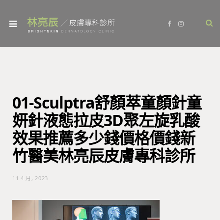
F
I
a
n
c
s
e
t
b
a
o
g
o
r
k
a
m
01-Sculptra舒顏萃童顏針童
妍針液態拉皮3D聚左旋乳酸
效果推薦多少錢價格價錢新
竹醫美林亮辰皮膚專科診所
11 4 月, 2023