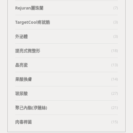
Rejuran麗珠蘭
(7)
TargetCool疼就酷
(3)
外泌體
(3)
提亮式微整形
(18)
晶亮瓷
(13)
果酸換膚
(14)
玻尿酸
(27)
聚己內酯(洢蓮絲)
(21)
肉毒桿菌
(15)