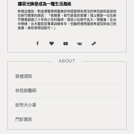
讓容光煥發成為一種生活風格
熱情且健談，對皮膚醫學與醫美診所經營很有想法的林亮辰院長談到
在新竹開業的原因：「很簡單，新竹是我的家鄉！我父親是一位在新
竹開業超過三十年的小兒科醫師，我從小在新竹長大。學醫後，在台
中榮總、台大醫院受專業訓練多年，但最終理想還是希望回到自己的
家鄉，將所學帶回新竹。」
F
B
Y
V
S
a
l
o
K
t
ABOUT
c
o
u
o
e
掛號須知
e
g
T
n
a
b
L
u
t
m
林亮辰醫師
o
o
b
a
診所大小事
o
v
e
k
門診資訊
k
i
t
n
e