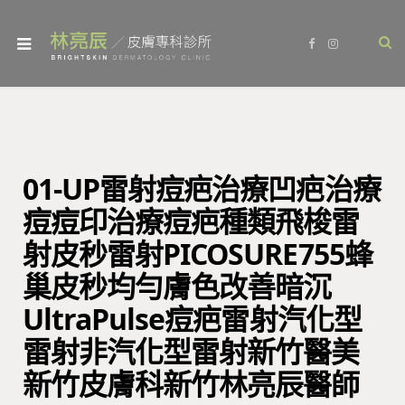
F
I
a
n
c
s
e
t
b
a
o
g
o
r
k
a
m
01-UP雷射痘疤治療凹疤治療
痘痘印治療痘疤種類飛梭雷
射皮秒雷射PICOSURE755蜂
巢皮秒均勻膚色改善暗沉
UltraPulse痘疤雷射汽化型
雷射非汽化型雷射新竹醫美
新竹皮膚科新竹林亮辰醫師