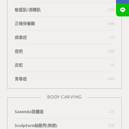
敏感肌/酒糟肌
(29)
正確保養觀
(68)
病毒疣
(1)
痘疤
(36)
皮蛇
(1)
青春痘
(30)
BODY CARVING
Saxenda善纖達
(7)
SculpSure絲酷秀(熱塑)
(23)