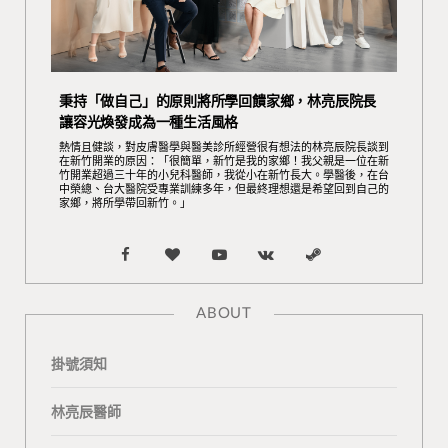
秉持「做自己」的原則將所學回饋家鄉，林亮辰院長
讓容光煥發成為一種生活風格
熱情且健談，對皮膚醫學與醫美診所經營很有想法的林亮辰院長談到
在新竹開業的原因：「很簡單，新竹是我的家鄉！我父親是一位在新
竹開業超過三十年的小兒科醫師，我從小在新竹長大。學醫後，在台
中榮總、台大醫院受專業訓練多年，但最終理想還是希望回到自己的
家鄉，將所學帶回新竹。」
F
B
Y
V
S
a
l
o
K
t
ABOUT
c
o
u
o
e
掛號須知
e
g
T
n
a
b
L
u
t
m
林亮辰醫師
o
o
b
a