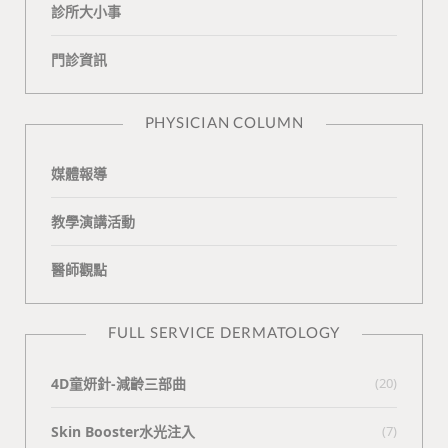
診所大小事
o
v
e
k
門診資訊
k
i
t
n
e
PHYSICIAN COLUMN
媒體報導
教學演講活動
醫師觀點
FULL SERVICE DERMATOLOGY
4D童妍針-減齡三部曲
(20)
Skin Booster水光注入
(7)