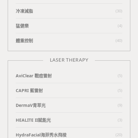
冷凍減脂
(30)
猛健樂
(4)
體重控制
(40)
LASER THERAPY
AviClear 戰痘雷射
(5)
CAPRI 藍雷射
(5)
DermaV青萃光
(9)
HEALITE II賦能光
(3)
HydraFacial海菲秀水飛梭
(20)