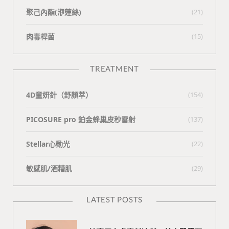
聚己內酯(洢蓮絲)
(21)
肉毒桿菌
(15)
TREATMENT
4D童妍針（舒顏萃）
(154)
PICOSURE pro 鉑金蜂巢皮秒雷射
(137)
Stellar心動光
(22)
敏感肌/酒糟肌
(29)
LATEST POSTS