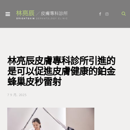
F
I
a
n
c
s
e
t
b
a
o
g
o
r
k
a
m
林亮辰皮膚專科診所引進的
是可以促進皮膚健康的鉑金
蜂巢皮秒雷射
7 9 月, 2025