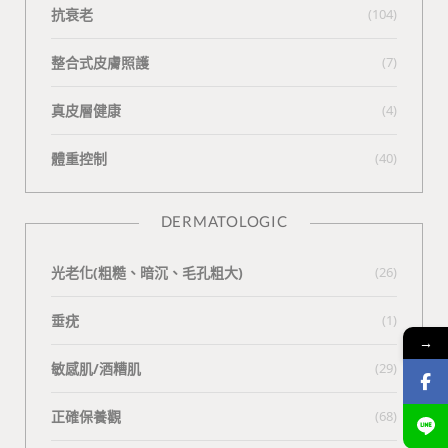
抗衰老
(104)
整合式皮膚照護
(7)
真皮層健康
(4)
體重控制
(40)
DERMATOLOGIC
光老化(粗糙、暗沉、毛孔粗大)
(26)
垂疣
(1)
→
敏感肌/酒糟肌
(29)
正確保養觀
(68)