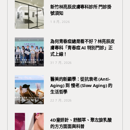
新竹林亮辰皮膚專科診所 門診掛
號須知
1 8 月, 2026
為何青春痘總是看不好？林亮辰皮
膚專科「青春痘 AI 特別門診」正
式上線！
31 7 月, 2026
醫美的新顯學：從抗衰老 (Anti-
Aging) 到 慢老 (Slow Aging) 的
生活哲學
22 7 月, 2026
4D童妍針、舒顏萃、聚左旋乳酸
的方方面面與科普