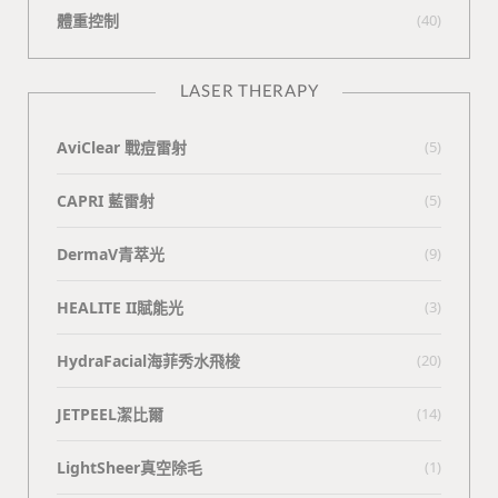
體重控制
(40)
LASER THERAPY
AviClear 戰痘雷射
(5)
CAPRI 藍雷射
(5)
DermaV青萃光
(9)
HEALITE II賦能光
(3)
HydraFacial海菲秀水飛梭
(20)
JETPEEL潔比爾
(14)
LightSheer真空除毛
(1)