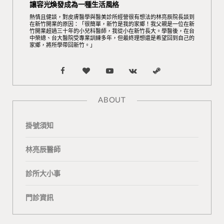
讓容光煥發成為一種生活風格
熱情且健談，對皮膚醫學與醫美診所經營很有想法的林亮辰院長談到
在新竹開業的原因：「很簡單，新竹是我的家鄉！我父親是一位在新
竹開業超過三十年的小兒科醫師，我從小在新竹長大。學醫後，在台
中榮總、台大醫院受專業訓練多年，但最終理想還是希望回到自己的
家鄉，將所學帶回新竹。」
F
B
Y
V
S
a
l
o
K
t
ABOUT
c
o
u
o
e
掛號須知
e
g
T
n
a
b
L
u
t
m
林亮辰醫師
o
o
b
a
診所大小事
o
v
e
k
門診資訊
k
i
t
n
e