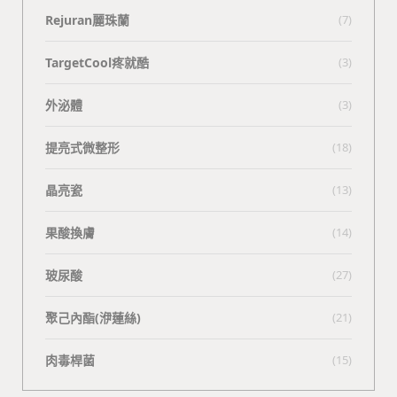
Rejuran麗珠蘭
(7)
TargetCool疼就酷
(3)
外泌體
(3)
提亮式微整形
(18)
晶亮瓷
(13)
果酸換膚
(14)
玻尿酸
(27)
聚己內酯(洢蓮絲)
(21)
肉毒桿菌
(15)