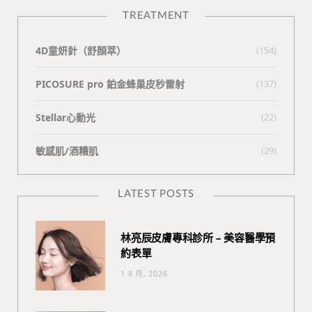
TREATMENT
4D童妍針（舒顏萃）
(154)
PICOSURE pro 鉑金蜂巢皮秒雷射
(137)
Stellar心動光
(22)
敏感肌/酒糟肌
(29)
LATEST POSTS
林亮辰皮膚專科診所 – 美容醫學預
約表單
1 8 月, 2026