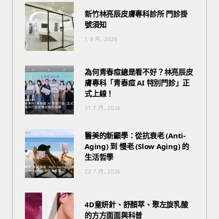
新竹林亮辰皮膚專科診所 門診掛
號須知
1 8 月, 2026
為何青春痘總是看不好？林亮辰皮
膚專科「青春痘 AI 特別門診」正
式上線！
31 7 月, 2026
醫美的新顯學：從抗衰老 (Anti-
Aging) 到 慢老 (Slow Aging) 的
生活哲學
22 7 月, 2026
4D童妍針、舒顏萃、聚左旋乳酸
的方方面面與科普