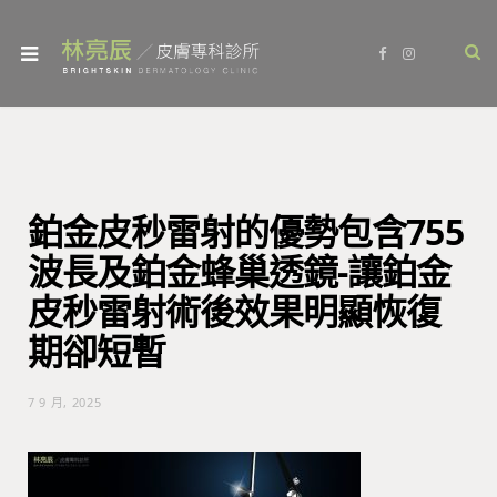
F
I
a
n
c
s
e
t
b
a
o
g
o
r
k
a
m
鉑金皮秒雷射的優勢包含755
波長及鉑金蜂巢透鏡-讓鉑金
皮秒雷射術後效果明顯恢復
期卻短暫
7 9 月, 2025