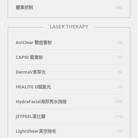
體重控制
(40)
LASER THERAPY
AviClear 戰痘雷射
(5)
CAPRI 藍雷射
(5)
DermaV青萃光
(9)
HEALITE II賦能光
(3)
HydraFacial海菲秀水飛梭
(20)
JETPEEL潔比爾
(14)
LightSheer真空除毛
(1)