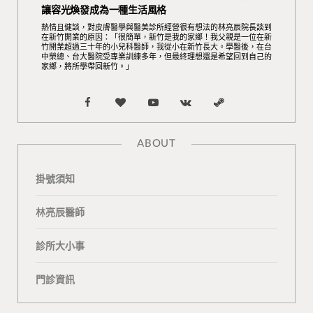
讓容光煥發成為一種生活風格
熱情且健談，對皮膚醫學與醫美診所經營很有想法的林亮辰院長談到
在新竹開業的原因：「很簡單，新竹是我的家鄉！我父親是一位在新
竹開業超過三十年的小兒科醫師，我從小在新竹長大。學醫後，在台
中榮總、台大醫院受專業訓練多年，但最終理想還是希望回到自己的
家鄉，將所學帶回新竹。」
F
B
Y
V
S
a
l
o
K
t
ABOUT
c
o
u
o
e
掛號須知
e
g
T
n
a
b
L
u
t
m
林亮辰醫師
o
o
b
a
診所大小事
o
v
e
k
門診資訊
k
i
t
n
e