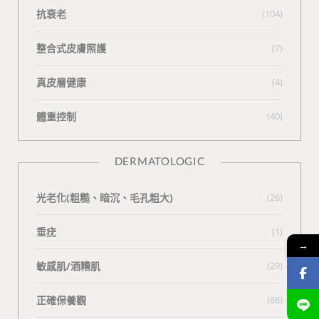
抗衰老
(104)
整合式皮膚照護
(7)
真皮層健康
(4)
體重控制
(40)
DERMATOLOGIC
光老化(粗糙、暗沉、毛孔粗大)
(26)
垂疣
(1)
→
敏感肌/酒糟肌
(29)
正確保養觀
(68)