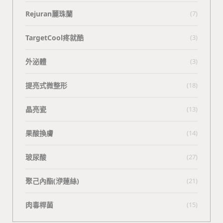
Rejuran麗珠蘭
(7)
TargetCool疼就酷
(3)
外泌體
(3)
提亮式微整形
(18)
晶亮瓷
(13)
果酸換膚
(14)
玻尿酸
(27)
聚己內酯(洢蓮絲)
(21)
肉毒桿菌
(15)