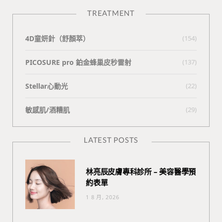
TREATMENT
4D童妍針（舒顏萃）
(154)
PICOSURE pro 鉑金蜂巢皮秒雷射
(137)
Stellar心動光
(22)
敏感肌/酒糟肌
(29)
LATEST POSTS
林亮辰皮膚專科診所 – 美容醫學預
約表單
1 8 月, 2026