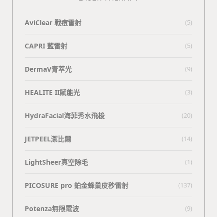
AviClear 戰痘雷射
(5)
CAPRI 藍雷射
(5)
DermaV青萃光
(9)
HEALITE II賦能光
(3)
HydraFacial海菲秀水飛梭
(20)
JETPEEL潔比爾
(14)
LightSheer真空除毛
(1)
PICOSURE pro 鉑金蜂巢皮秒雷射
(137)
Potenza無限電波
(9)