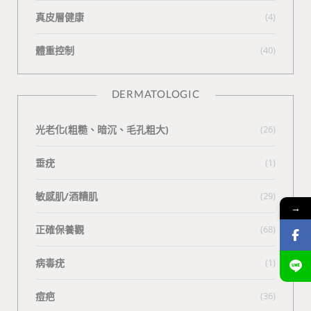
真皮層健康
(4)
體重控制
(40)
DERMATOLOGIC
光老化(粗糙、暗沉、毛孔粗大)
(26)
垂疣
(1)
敏感肌/酒糟肌
(29)
→
正確保養觀
(68)
病毒疣
(1)
痘疤
(36)