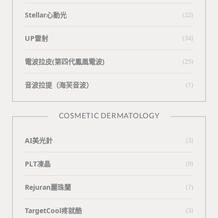
Stellar心動光
(22)
UP雷射
(34)
電波拉皮(第四代鳳凰電波)
(25)
⾳波拉提（海芙⾳波）
(1)
COSMETIC DERMATOLOGY
AI美光針
(3)
PLT凍晶
(9)
Rejuran麗珠蘭
(7)
TargetCool疼就酷
(3)