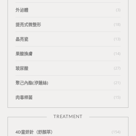
外泌體
(3)
提亮式微整形
(18)
晶亮瓷
(13)
果酸換膚
(14)
玻尿酸
(27)
聚己內酯(洢蓮絲)
(21)
肉毒桿菌
(15)
TREATMENT
4D童妍針（舒顏萃）
(154)