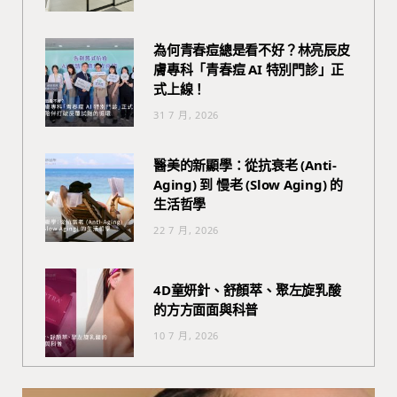
為何青春痘總是看不好？林亮辰皮
膚專科「青春痘 AI 特別門診」正
式上線！
31 7 月, 2026
醫美的新顯學：從抗衰老 (Anti-
Aging) 到 慢老 (Slow Aging) 的
生活哲學
22 7 月, 2026
4D童妍針、舒顏萃、聚左旋乳酸
的方方面面與科普
10 7 月, 2026