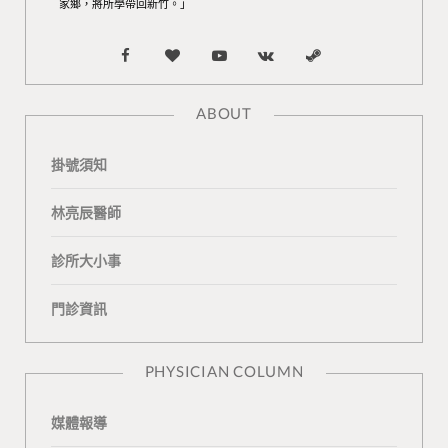
家鄉，將所學帶回新竹。」
F
B
Y
V
S
a
l
o
K
t
ABOUT
c
o
u
o
e
掛號須知
e
g
T
n
a
b
L
u
t
m
林亮辰醫師
o
o
b
a
診所大小事
o
v
e
k
門診資訊
k
i
t
n
e
PHYSICIAN COLUMN
媒體報導