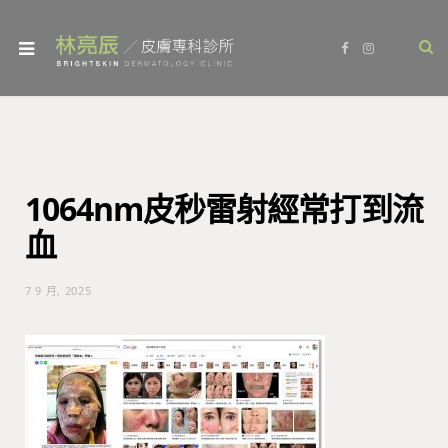
F
I
a
n
c
s
e
t
b
a
o
g
o
r
k
a
m
1064nm皮秒雷射經常打到流
血
7 9 月, 2025