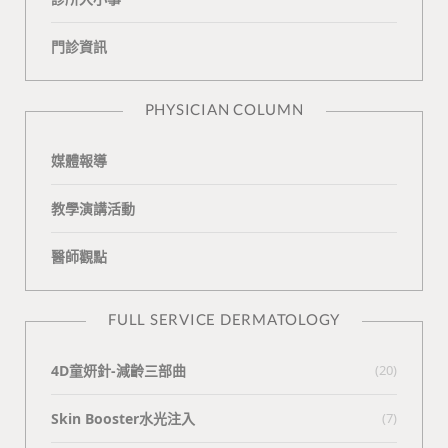
o
v
e
k
門診資訊
k
i
t
n
e
PHYSICIAN COLUMN
媒體報導
教學演講活動
醫師觀點
FULL SERVICE DERMATOLOGY
4D童妍針-減齡三部曲
(20)
Skin Booster水光注入
(7)