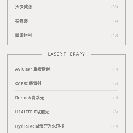
冷凍減脂
(30)
猛健樂
(4)
體重控制
(40)
LASER THERAPY
AviClear 戰痘雷射
(5)
CAPRI 藍雷射
(5)
DermaV青萃光
(9)
HEALITE II賦能光
(3)
HydraFacial海菲秀水飛梭
(20)