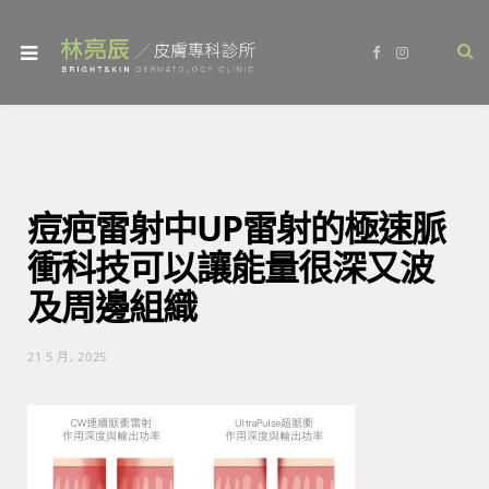
F
I
a
n
c
s
e
t
b
a
o
g
o
r
k
a
m
痘疤雷射中UP雷射的極速脈
衝科技可以讓能量很深又波
及周邊組織
21 5 月, 2025