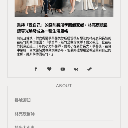
秉持「做自己」的原則將所學回饋家鄉，林亮辰院長
讓容光煥發成為一種生活風格
熱情且健談，對皮膚醫學與醫美診所經營很有想法的林亮辰院長談到
在新竹開業的原因：「很簡單，新竹是我的家鄉！我父親是一位在新
竹開業超過三十年的小兒科醫師，我從小在新竹長大。學醫後，在台
中榮總、台大醫院受專業訓練多年，但最終理想還是希望回到自己的
家鄉，將所學帶回新竹。」
F
B
Y
V
S
a
l
o
K
t
ABOUT
c
o
u
o
e
掛號須知
e
g
T
n
a
b
L
u
t
m
林亮辰醫師
o
o
b
a
診所大小事