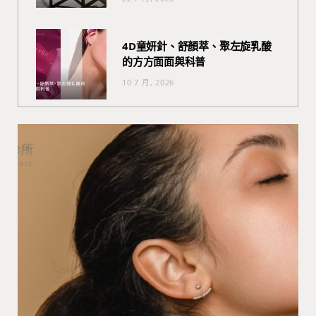
4D童妍針、舒顏萃、聚左旋乳酸
的方方面面與科普
10 7 月, 2026