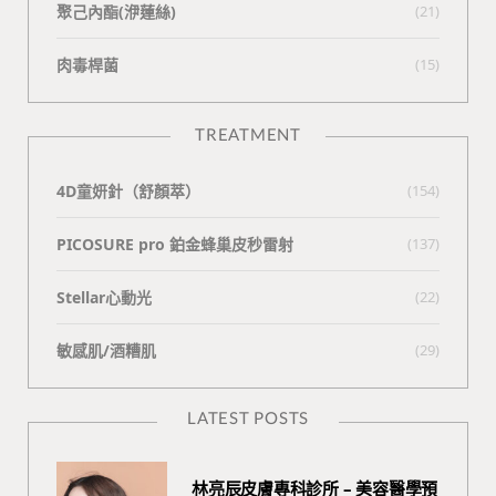
聚己內酯(洢蓮絲)
(21)
肉毒桿菌
(15)
TREATMENT
4D童妍針（舒顏萃）
(154)
PICOSURE pro 鉑金蜂巢皮秒雷射
(137)
Stellar心動光
(22)
敏感肌/酒糟肌
(29)
LATEST POSTS
林亮辰皮膚專科診所 – 美容醫學預