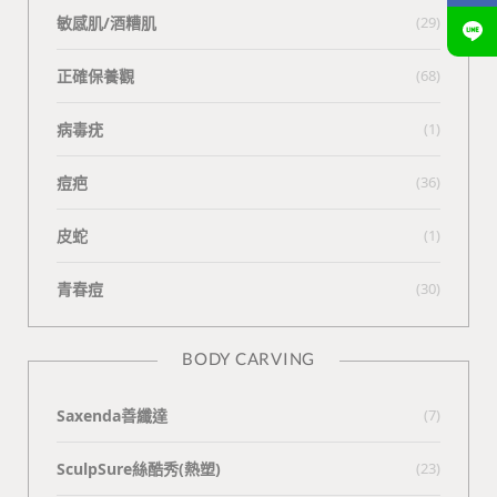
敏感肌/酒糟肌
(29)
正確保養觀
(68)
病毒疣
(1)
痘疤
(36)
皮蛇
(1)
青春痘
(30)
BODY CARVING
Saxenda善纖達
(7)
SculpSure絲酷秀(熱塑)
(23)