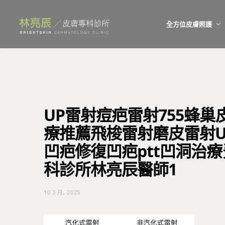
全方位皮膚照護
UP雷射痘疤雷射755蜂巢皮
療推薦飛梭雷射磨皮雷射Ult
凹疤修復凹疤ptt凹洞治
科診所林亮辰醫師1
10 3 月, 2025