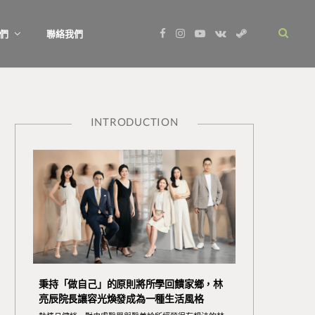
F
I
Y
V
S
們
聯絡我們
a
n
o
K
t
c
s
u
o
e
e
t
T
n
a
b
a
u
t
m
o
g
b
a
o
r
e
k
k
a
t
m
e
INTRODUCTION
秉持「做自己」的原則將所學回饋家鄉，林
亮辰院長讓容光煥發成為一種生活風格