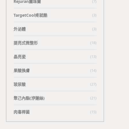
Rejuran麗珠蘭
(7)
TargetCool疼就酷
(3)
外泌體
(3)
提亮式微整形
(18)
晶亮瓷
(13)
果酸換膚
(14)
玻尿酸
(27)
聚己內酯(洢蓮絲)
(21)
肉毒桿菌
(15)