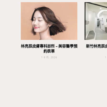
林亮辰皮膚專科診所 – 美容醫學預
新竹林亮辰
約表單
1 8 月, 2026
1