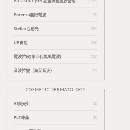
PICOSURE pro 鉑金蜂巢皮秒雷射
(137)
Potenza無限電波
(9)
Stellar心動光
(22)
UP雷射
(34)
電波拉皮(第四代鳳凰電波)
(25)
⾳波拉提（海芙⾳波）
(1)
COSMETIC DERMATOLOGY
AI美光針
(3)
PLT凍晶
(9)