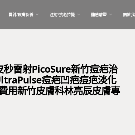
雷射/皮膚保養
注射/抗老拉提
體態雕塑
關於我
秒雷射PicoSure新竹痘疤治
raPulse痘疤凹疤痘疤淡化
療費用新竹皮膚科林亮辰皮膚專