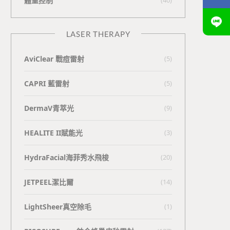
體重控制
LASER THERAPY
AviClear 戰痘雷射
(5)
CAPRI 藍雷射
(5)
DermaV青萃光
(9)
HEALITE II賦能光
(3)
HydraFacial海菲秀水飛梭
(20)
JETPEEL潔比爾
(14)
LightSheer真空除毛
(1)