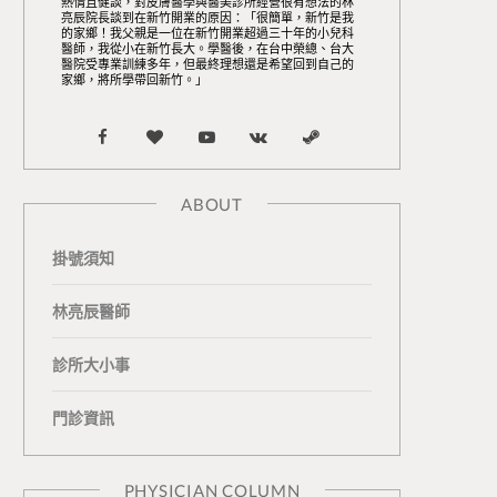
熱情且健談，對皮膚醫學與醫美診所經營很有想法的林
亮辰院長談到在新竹開業的原因：「很簡單，新竹是我
的家鄉！我父親是一位在新竹開業超過三十年的小兒科
醫師，我從小在新竹長大。學醫後，在台中榮總、台大
醫院受專業訓練多年，但最終理想還是希望回到自己的
家鄉，將所學帶回新竹。」
F
B
Y
V
S
a
l
o
K
t
ABOUT
c
o
u
o
e
掛號須知
e
g
T
n
a
b
L
u
t
m
林亮辰醫師
o
o
b
a
診所大小事
o
v
e
k
門診資訊
k
i
t
n
e
PHYSICIAN COLUMN