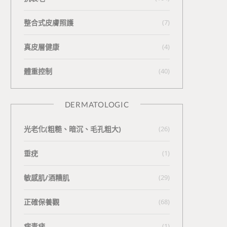
整合式皮膚照護
(7)
真皮層健康
(4)
體重控制
(40)
DERMATOLOGIC
光老化(粗糙、暗沉、毛孔粗大)
(26)
垂疣
(1)
敏感肌/酒糟肌
(29)
正確保養觀
(68)
病毒疣
(1)