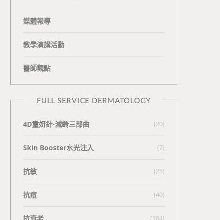
媒體報導
教學演講活動
醫師觀點
FULL SERVICE DERMATOLOGY
4D童妍針-減齡三部曲
(20)
Skin Booster水光注入
(7)
抗敏
(25)
抗痘
(40)
抗衰老
(104)