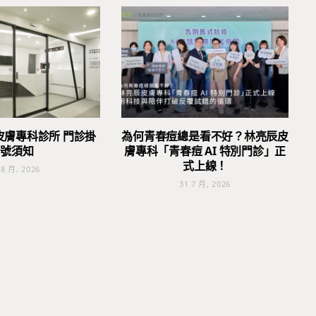
皮膚專科診所 門診掛
為何青春痘總是看不好？林亮辰皮
號須知
膚專科「青春痘 AI 特別門診」正
式上線！
 8 月, 2026
31 7 月, 2026