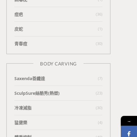
痘疤
(36)
皮蛇
(1)
青春痘
(30)
BODY CARVING
Saxenda善纖達
(7)
SculpSure絲酷秀(熱塑)
(23)
冷凍減脂
(30)
→
猛健樂
(4)
(40)