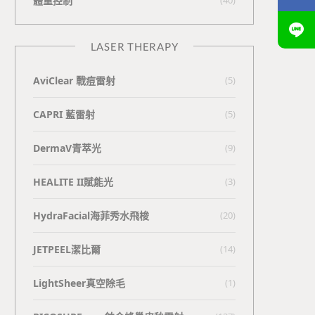
體重控制
LASER THERAPY
AviClear 戰痘雷射
(5)
CAPRI 藍雷射
(5)
DermaV青萃光
(9)
HEALITE II賦能光
(3)
HydraFacial海菲秀水飛梭
(20)
JETPEEL潔比爾
(14)
LightSheer真空除毛
(1)