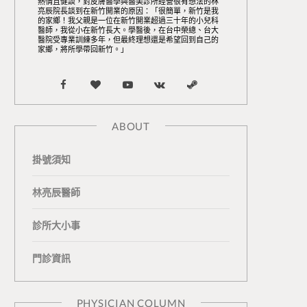
熱情且健談，對皮膚醫學與醫美診所經營很有想法的林
亮辰院長談到在新竹開業的原因：「很簡單，新竹是我
的家鄉！我父親是一位在新竹開業超過三十年的小兒科
醫師，我從小在新竹長大。學醫後，在台中榮總、台大
醫院受專業訓練多年，但最終理想還是希望回到自己的
家鄉，將所學帶回新竹。」
F
B
Y
V
S
a
l
o
K
t
ABOUT
c
o
u
o
e
掛號須知
e
g
T
n
a
b
L
u
t
m
林亮辰醫師
o
o
b
a
診所大小事
o
v
e
k
門診資訊
k
i
t
n
e
PHYSICIAN COLUMN