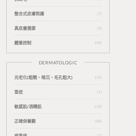
整合式皮膚照護
(7)
真皮層健康
(4)
體重控制
(40)
DERMATOLOGIC
光老化(粗糙、暗沉、毛孔粗大)
(26)
垂疣
(1)
敏感肌/酒糟肌
(29)
正確保養觀
(68)
病毒疣
(1)