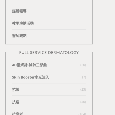
媒體報導
教學演講活動
醫師觀點
FULL SERVICE DERMATOLOGY
4D童妍針-減齡三部曲
(20)
Skin Booster水光注入
(7)
抗敏
(25)
抗痘
(40)
抗衰老
(104)