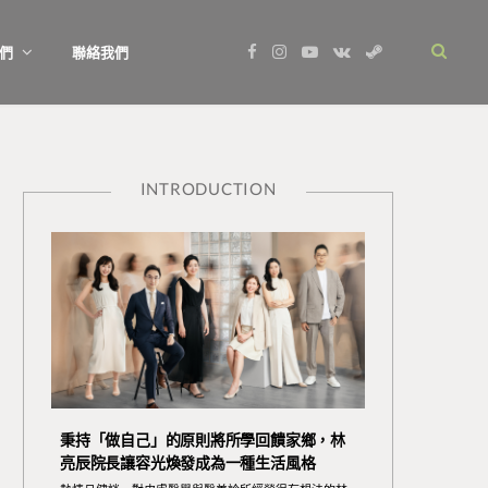
F
I
Y
V
S
們
聯絡我們
a
n
o
K
t
c
s
u
o
e
e
t
T
n
a
b
a
u
t
m
o
g
b
a
o
r
e
k
k
a
t
m
e
INTRODUCTION
秉持「做自己」的原則將所學回饋家鄉，林
亮辰院長讓容光煥發成為一種生活風格