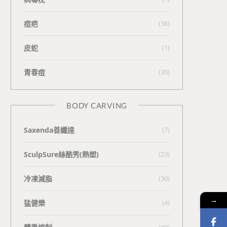
痘疤
(36)
皮蛇
(1)
青春痘
(30)
BODY CARVING
Saxenda善纖達
(7)
SculpSure絲酷秀(熱塑)
(23)
冷凍減脂
(30)
→
猛健樂
(4)
(40)