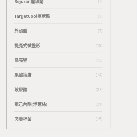
Rejuran麗珠蘭
(7)
TargetCool疼就酷
(3)
外泌體
(3)
提亮式微整形
(18)
晶亮瓷
(13)
果酸換膚
(14)
玻尿酸
(27)
聚己內酯(洢蓮絲)
(21)
肉毒桿菌
(15)