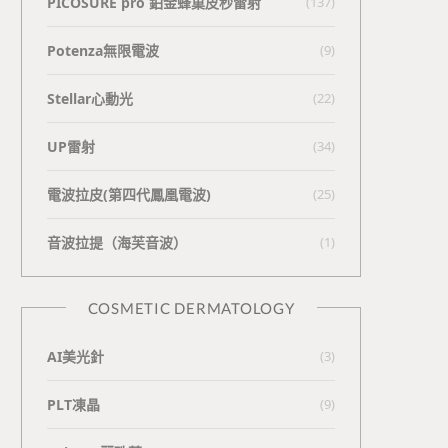
PICOSURE pro 鉑金蜂巢皮秒雷射
(137)
Potenza無限電波
(9)
Stellar心動光
(22)
UP雷射
(34)
電波拉皮(第四代鳳凰電波)
(25)
⾳波拉提（海芙⾳波）
(1)
COSMETIC DERMATOLOGY
AI美光針
(3)
PLT凍晶
(9)