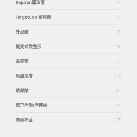
Rejuran麗珠蘭
(7)
TargetCool疼就酷
(3)
外泌體
(3)
提亮式微整形
(18)
晶亮瓷
(13)
果酸換膚
(14)
玻尿酸
(27)
聚己內酯(洢蓮絲)
(21)
肉毒桿菌
(15)