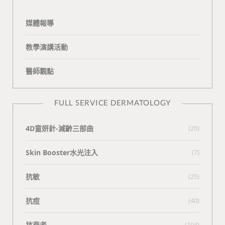
媒體報導
教學演講活動
醫師觀點
FULL SERVICE DERMATOLOGY
4D童妍針-減齡三部曲
(20)
Skin Booster水光注入
(7)
抗敏
(25)
抗痘
(40)
抗衰老
(104)