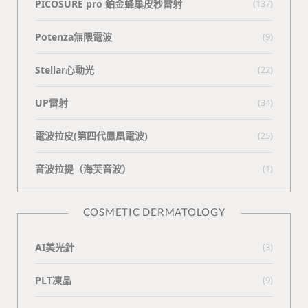
PICOSURE pro 鉑金蜂巢皮秒雷射
(137)
Potenza無限電波
(9)
Stellar心動光
(22)
UP雷射
(34)
電波拉皮(第四代鳳凰電波)
(25)
⾳波拉提（海芙⾳波）
(1)
COSMETIC DERMATOLOGY
AI美光針
(3)
PLT凍晶
(9)