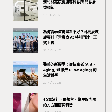
新竹林亮辰皮膚專科診所 門診掛
號須知
1 8 月, 2026
為何青春痘總是看不好？林亮辰皮
膚專科「青春痘 AI 特別門診」正
式上線！
31 7 月, 2026
醫美的新顯學：從抗衰老 (Anti-
Aging) 到 慢老 (Slow Aging) 的
生活哲學
22 7 月, 2026
4D童妍針、舒顏萃、聚左旋乳酸
的方方面面與科普