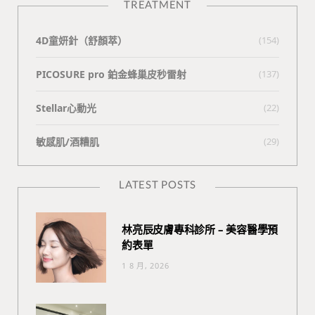
TREATMENT
4D童妍針（舒顏萃）
(154)
PICOSURE pro 鉑金蜂巢皮秒雷射
(137)
Stellar心動光
(22)
敏感肌/酒糟肌
(29)
LATEST POSTS
林亮辰皮膚專科診所 – 美容醫學預
約表單
1 8 月, 2026