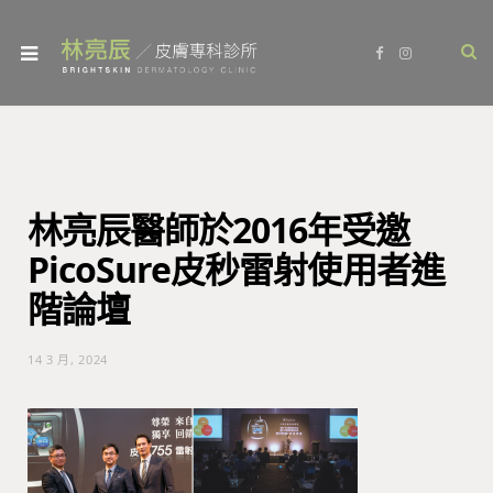
F
I
a
n
c
s
e
t
b
a
o
g
o
r
k
a
m
林亮辰醫師於2016年受邀
PicoSure皮秒雷射使用者進
階論壇
14 3 月, 2024