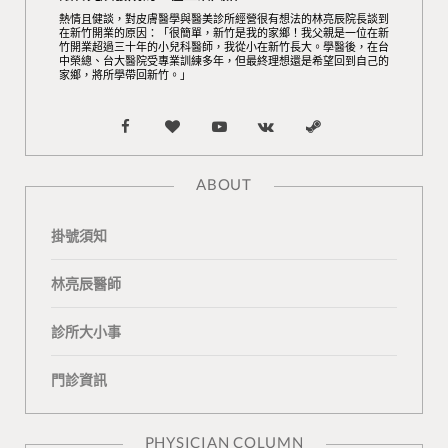
熱情且健談，對皮膚醫學與醫美診所經營很有想法的林亮辰院長談到
在新竹開業的原因：「很簡單，新竹是我的家鄉！我父親是一位在新
竹開業超過三十年的小兒科醫師，我從小在新竹長大。學醫後，在台
中榮總、台大醫院受專業訓練多年，但最終理想還是希望回到自己的
家鄉，將所學帶回新竹。」
F
B
Y
V
S
a
l
o
K
t
ABOUT
c
o
u
o
e
掛號須知
e
g
T
n
a
b
L
u
t
m
林亮辰醫師
o
o
b
a
診所大小事
o
v
e
k
門診資訊
k
i
t
n
e
PHYSICIAN COLUMN