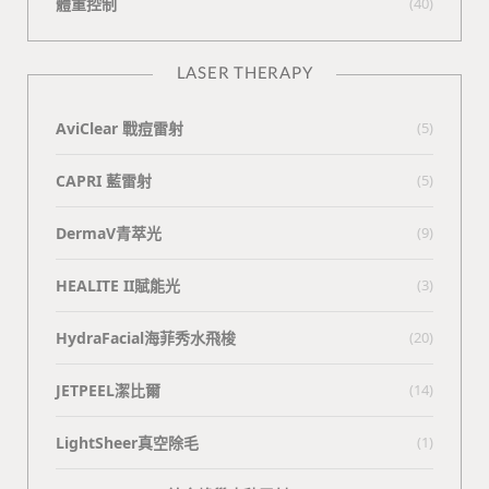
體重控制
(40)
LASER THERAPY
AviClear 戰痘雷射
(5)
CAPRI 藍雷射
(5)
DermaV青萃光
(9)
HEALITE II賦能光
(3)
HydraFacial海菲秀水飛梭
(20)
JETPEEL潔比爾
(14)
LightSheer真空除毛
(1)