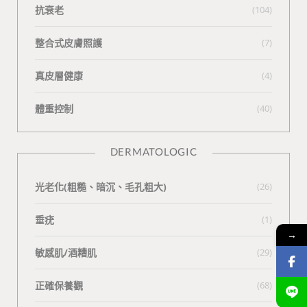
抗衰老
(104)
整合式皮膚照護
(7)
真皮層健康
(4)
體重控制
(40)
DERMATOLOGIC
光老化(粗糙、暗沉、毛孔粗大)
(26)
垂疣
(1)
→
敏感肌/酒糟肌
(29)
正確保養觀
(68)