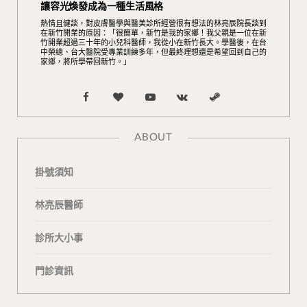
讓容光煥發成為一種生活風格
熱情且健談，對皮膚醫學與醫美診所經營很有想法的林亮辰院長談到
在新竹開業的原因：「很簡單，新竹是我的家鄉！我父親是一位在新
竹開業超過三十年的小兒科醫師，我從小在新竹長大。學醫後，在台
中榮總、台大醫院受專業訓練多年，但最終理想還是希望回到自己的
家鄉，將所學帶回新竹。」
F
B
Y
V
S
a
l
o
K
t
ABOUT
c
o
u
o
e
掛號須知
e
g
T
n
a
b
L
u
t
m
林亮辰醫師
o
o
b
a
診所大小事
o
v
e
k
門診資訊
k
i
t
n
e