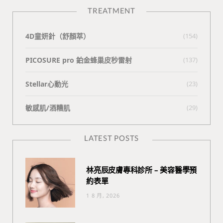
TREATMENT
4D童妍針（舒顏萃）
(154)
PICOSURE pro 鉑金蜂巢皮秒雷射
(137)
Stellar心動光
(23)
敏感肌/酒糟肌
(29)
LATEST POSTS
林亮辰皮膚專科診所 – 美容醫學預
約表單
1 8 月, 2026