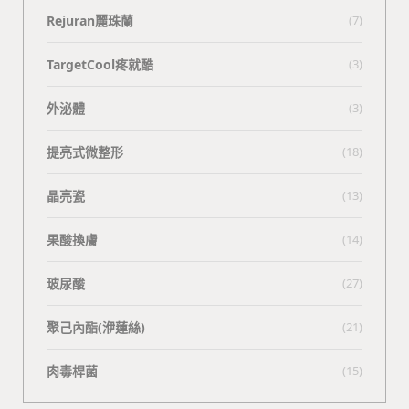
Rejuran麗珠蘭
(7)
TargetCool疼就酷
(3)
外泌體
(3)
提亮式微整形
(18)
晶亮瓷
(13)
果酸換膚
(14)
玻尿酸
(27)
聚己內酯(洢蓮絲)
(21)
肉毒桿菌
(15)