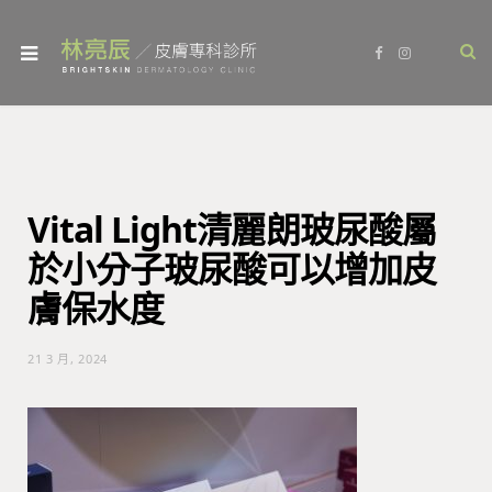
F
I
a
n
c
s
e
t
b
a
o
g
o
r
k
a
m
Vital Light清麗朗玻尿酸屬
於小分子玻尿酸可以增加皮
膚保水度
21 3 月, 2024