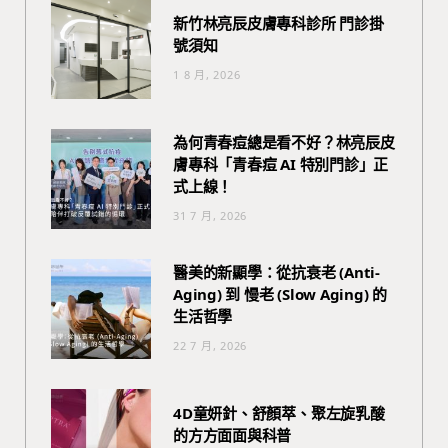
新竹林亮辰皮膚專科診所 門診掛
號須知
1 8 月, 2026
為何青春痘總是看不好？林亮辰皮
膚專科「青春痘 AI 特別門診」正
式上線！
31 7 月, 2026
醫美的新顯學：從抗衰老 (Anti-
Aging) 到 慢老 (Slow Aging) 的
生活哲學
22 7 月, 2026
4D童妍針、舒顏萃、聚左旋乳酸
的方方面面與科普