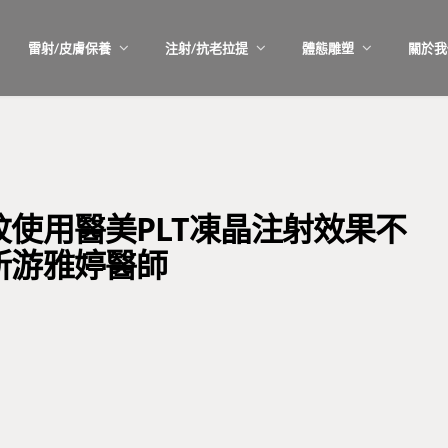
雷射/皮膚保養
注射/抗老拉提
體態雕塑
關於我
使用醫美PLT凍晶注射效果不
所游雅婷醫師