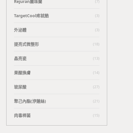
Rejuran麗珠蘭
(7)
TargetCool疼就酷
(3)
外泌體
(3)
提亮式微整形
(18)
晶亮瓷
(13)
果酸換膚
(14)
玻尿酸
(27)
聚己內酯(洢蓮絲)
(21)
肉毒桿菌
(15)