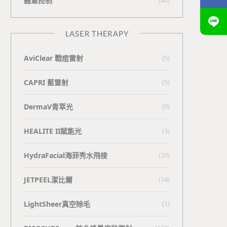
體重控制
LASER THERAPY
AviClear 戰痘雷射
(5)
CAPRI 藍雷射
(5)
DermaV青萃光
(9)
HEALITE II賦能光
(3)
HydraFacial海菲秀水飛梭
(20)
JETPEEL潔比爾
(14)
LightSheer真空除毛
(1)