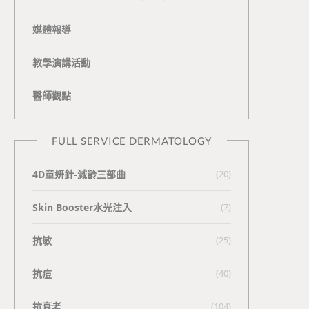
媒體報導
教學演講活動
醫師觀點
FULL SERVICE DERMATOLOGY
4D童妍針-減齡三部曲
(20)
Skin Booster水光注入
(7)
抗敏
(25)
抗痘
(40)
抗衰老
(104)