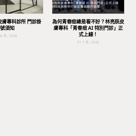
皮膚專科診所 門診掛
為何青春痘總是看不好？林亮辰皮
號須知
膚專科「青春痘 AI 特別門診」正
式上線！
 8 月, 2026
31 7 月, 2026