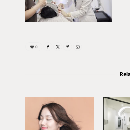
0
Rel