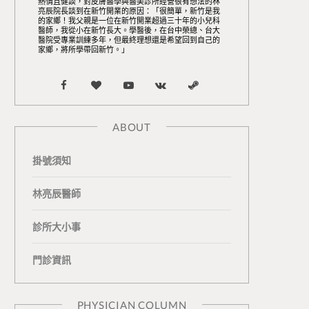
熱情且健談，對皮膚醫學與醫美診所經營很有想法的林
亮辰院長談到在新竹開業的原因：「很簡單，新竹是我
的家鄉！我父親是一位在新竹開業超過三十年的小兒科
醫師，我從小在新竹長大。學醫後，在台中榮總、台大
醫院受專業訓練多年，但最終理想還是希望回到自己的
家鄉，將所學帶回新竹。」
F
B
Y
V
S
a
l
o
K
t
ABOUT
c
o
u
o
e
掛號須知
e
g
T
n
a
b
L
u
t
m
林亮辰醫師
o
o
b
a
診所大小事
o
v
e
k
門診資訊
k
i
t
n
e
PHYSICIAN COLUMN