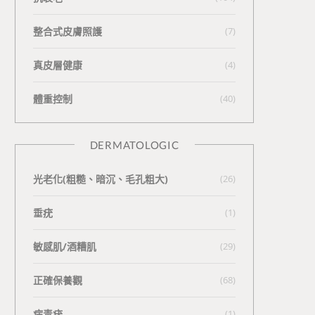
整合式皮膚照護
(7)
真皮層健康
(4)
體重控制
(40)
DERMATOLOGIC
光老化(粗糙、暗沉、毛孔粗大)
(26)
垂疣
(1)
敏感肌/酒糟肌
(29)
正確保養觀
(68)
病毒疣
(1)