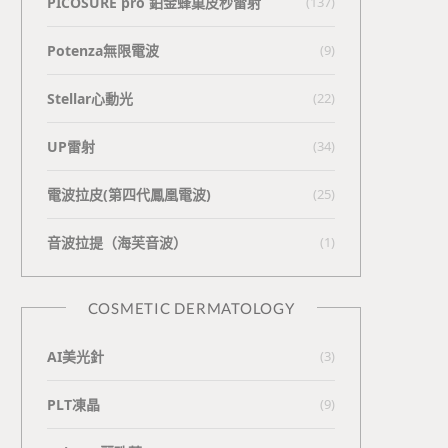
PICOSURE pro 鉑金蜂巢皮秒雷射
(137)
Potenza無限電波
(9)
Stellar心動光
(22)
UP雷射
(34)
電波拉皮(第四代鳳凰電波)
(25)
⾳波拉提（海芙⾳波）
(1)
COSMETIC DERMATOLOGY
AI美光針
(3)
PLT凍晶
(9)