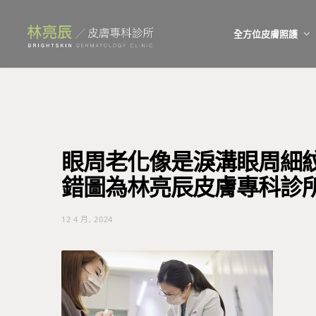
全方位皮膚照護
眼周老化像是淚溝眼周細紋
錯圖為林亮辰皮膚專科診
12 4 月, 2024