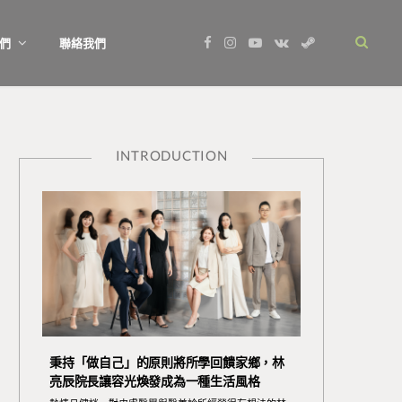
F
I
Y
V
S
們
聯絡我們
a
n
o
K
t
c
s
u
o
e
e
t
T
n
a
b
a
u
t
m
o
g
b
a
o
r
e
k
k
a
t
m
e
INTRODUCTION
秉持「做自己」的原則將所學回饋家鄉，林
亮辰院長讓容光煥發成為一種生活風格