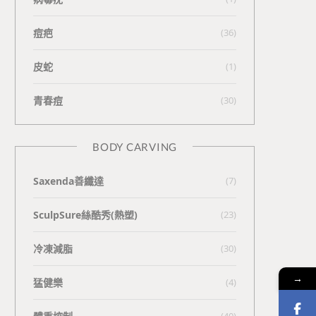
痘疤
(36)
皮蛇
(1)
青春痘
(30)
BODY CARVING
Saxenda善纖達
(7)
SculpSure絲酷秀(熱塑)
(23)
冷凍減脂
(30)
→
猛健樂
(4)
(40)