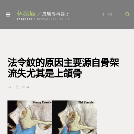
F
I
a
n
c
s
e
t
b
a
o
g
o
r
k
a
m
法令紋的原因主要源自骨架
流失尤其是上頜骨
24 5 月, 2024