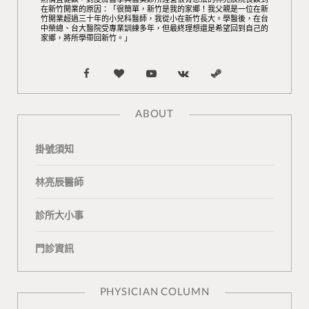
在新竹開業的原因：「很簡單，新竹是我的家鄉！我父親是一位在新
竹開業超過三十年的小兒科醫師，我從小在新竹長大。學醫後，在台
中榮總、台大醫院受專業訓練多年，但最終理想還是希望回到自己的
家鄉，將所學帶回新竹。」
F
B
Y
V
S
a
l
o
K
t
ABOUT
c
o
u
o
e
掛號須知
e
g
T
n
a
b
L
u
t
m
林亮辰醫師
o
o
b
a
診所大小事
o
v
e
k
門診資訊
k
i
t
n
e
PHYSICIAN COLUMN