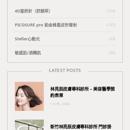
4D童妍針（舒顏萃）
(154)
PICOSURE pro 鉑金蜂巢皮秒雷射
(137)
Stellar心動光
(23)
敏感肌/酒糟肌
(29)
LATEST POSTS
林亮辰皮膚專科診所 – 美容醫學預
約表單
1 8 月, 2026
新竹林亮辰皮膚專科診所 門診掛