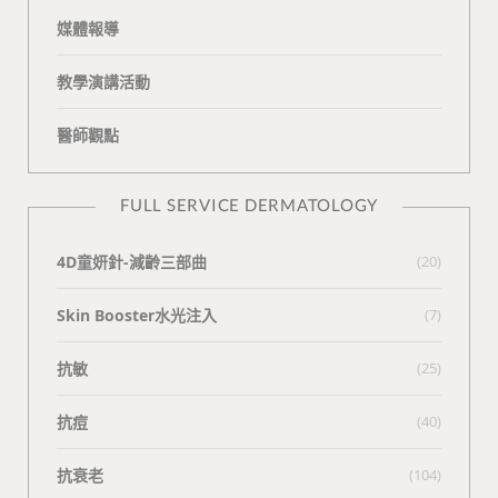
媒體報導
教學演講活動
醫師觀點
FULL SERVICE DERMATOLOGY
4D童妍針-減齡三部曲
(20)
Skin Booster水光注入
(7)
抗敏
(25)
抗痘
(40)
抗衰老
(104)