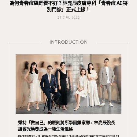
為何青春痘總是看不好？林亮辰皮膚專科「青春痘 AI 特
別門診」正式上線！
31 7 月, 2026
INTRODUCTION
秉持「做自己」的原則將所學回饋家鄉，林亮辰院長
讓容光煥發成為一種生活風格
熱情且健談，對皮膚醫學與醫美診所經營很有想法的林亮辰院長談到