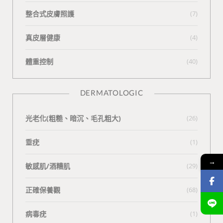
整合式皮膚照護
(7)
真皮層健康
(4)
體重控制
(40)
DERMATOLOGIC
光老化(粗糙、暗沉、毛孔粗大)
(26)
垂疣
(1)
→
敏感肌/酒糟肌
(29)
正確保養觀
(68)
病毒疣
(1)