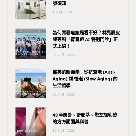
號須知
1 8 月, 2026
為何青春痘總是看不好？林亮辰皮
膚專科「青春痘 AI 特別門診」正
式上線！
31 7 月, 2026
醫美的新顯學：從抗衰老 (Anti-
Aging) 到 慢老 (Slow Aging) 的
生活哲學
22 7 月, 2026
4D童妍針、舒顏萃、聚左旋乳酸
的方方面面與科普
10 7 月, 2026