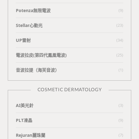
Potenza無限電波
(9)
Stellar心動光
(23)
UP雷射
(34)
電波拉皮(第四代鳳凰電波)
(25)
⾳波拉提（海芙⾳波）
(1)
COSMETIC DERMATOLOGY
AI美光針
(3)
PLT凍晶
(9)
Rejuran麗珠蘭
(7)