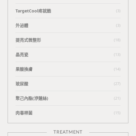
TargetCool疼就酷
(3)
外泌體
(3)
提亮式微整形
(18)
晶亮瓷
(13)
果酸換膚
(14)
玻尿酸
(27)
聚己內酯(洢蓮絲)
(21)
肉毒桿菌
(15)
TREATMENT