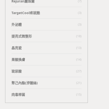
Rejuran麗珠蘭
(7)
TargetCool疼就酷
(3)
外泌體
(3)
提亮式微整形
(18)
晶亮瓷
(13)
果酸換膚
(14)
玻尿酸
(27)
聚己內酯(洢蓮絲)
(21)
肉毒桿菌
(15)