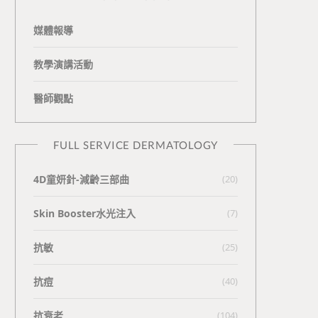
媒體報導
教學演講活動
醫師觀點
FULL SERVICE DERMATOLOGY
4D童妍針-減齡三部曲
(20)
Skin Booster水光注入
(7)
抗敏
(25)
抗痘
(40)
抗衰老
(104)