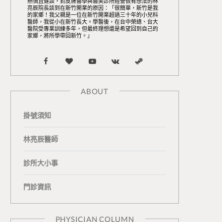
熱情且健談，對皮膚醫學與醫美診所經營很有想法的林
亮辰院長談到在新竹開業的原因：「很簡單，新竹是我
的家鄉！我父親是一位在新竹開業超過三十年的小兒科
醫師，我從小在新竹長大。學醫後，在台中榮總、台大
醫院受專業訓練多年，但最終理想還是希望回到自己的
家鄉，將所學帶回新竹。」
F
B
Y
V
S
a
l
o
K
t
ABOUT
c
o
u
o
e
掛號須知
e
g
T
n
a
b
L
u
t
m
林亮辰醫師
o
o
b
a
診所大小事
o
v
e
k
門診資訊
k
i
t
n
e
PHYSICIAN COLUMN