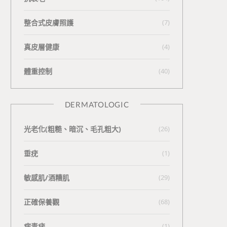
整合式皮膚照護
(7)
真皮層健康
(4)
體重控制
(40)
DERMATOLOGIC
光老化(粗糙、暗沉、毛孔粗大)
(26)
垂疣
(1)
敏感肌/酒糟肌
(29)
正確保養觀
(68)
病毒疣
(1)