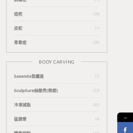
痘疤
(36)
皮蛇
(1)
青春痘
(30)
BODY CARVING
Saxenda善纖達
(7)
SculpSure絲酷秀(熱塑)
(23)
冷凍減脂
(30)
→
猛健樂
(4)
(40)