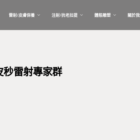
雷射/皮膚保養
注射/抗老拉提
體態雕塑
關於我
皮秒雷射專家群