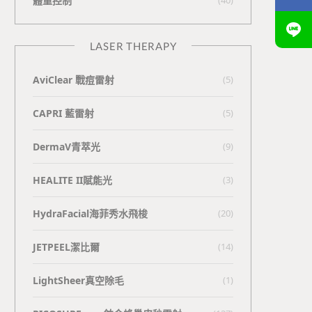
體重控制
LASER THERAPY
AviClear 戰痘雷射
(5)
CAPRI 藍雷射
(5)
DermaV青萃光
(9)
HEALITE II賦能光
(3)
HydraFacial海菲秀水飛梭
(20)
JETPEEL潔比爾
(14)
LightSheer真空除毛
(1)