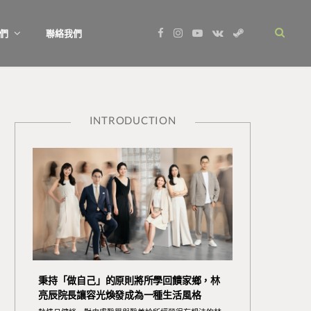
F
I
Y
V
S
們
聯絡我們
a
n
o
K
t
c
s
u
o
e
e
t
T
n
a
b
a
u
t
m
o
g
b
a
o
r
e
k
k
a
t
m
e
INTRODUCTION
秉持「做自己」的原則將所學回饋家鄉，林
亮辰院長讓容光煥發成為一種生活風格