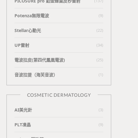
PICOSURE pro 鉑金蜂巢皮秒雷射
(137)
Potenza無限電波
(9)
Stellar心動光
(22)
UP雷射
(34)
電波拉皮(第四代鳳凰電波)
(25)
⾳波拉提（海芙⾳波）
(1)
COSMETIC DERMATOLOGY
AI美光針
(3)
PLT凍晶
(9)