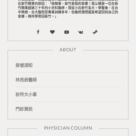
在新竹開業的原因：「很簡單，新竹是我的家鄉！我父親是一位在新
竹開業超過三十年的小兒科醫師，我從小在新竹長大。學醫後，在台
中榮總、台大醫院受專業訓練多年，但最終理想還是希望回到自己的
家鄉，將所學帶回新竹。」
F
B
Y
V
S
a
l
o
K
t
ABOUT
c
o
u
o
e
掛號須知
e
g
T
n
a
b
L
u
t
m
林亮辰醫師
o
o
b
a
診所大小事
o
v
e
k
門診資訊
k
i
t
n
e
PHYSICIAN COLUMN