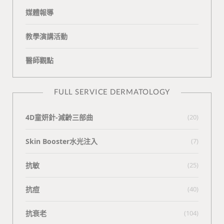
媒體報導
教學演講活動
醫師觀點
FULL SERVICE DERMATOLOGY
4D童妍針-減齡三部曲
(20)
Skin Booster水光注入
(7)
抗敏
(25)
抗痘
(40)
抗衰老
(104)