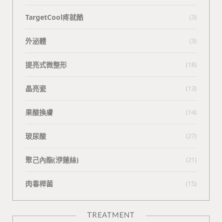
TargetCool疼就酷
(3)
外泌體
(3)
提亮式微整形
(18)
晶亮瓷
(13)
果酸換膚
(14)
玻尿酸
(27)
聚己內酯(洢蓮絲)
(21)
肉毒桿菌
(15)
TREATMENT