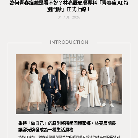
為何青春痘總是看不好？林亮辰皮膚專科「青春痘 AI 特
別門診」正式上線！
31 7 月, 2026
INTRODUCTION
秉持「做自己」的原則將所學回饋家鄉，林亮辰院長
讓容光煥發成為一種生活風格
熱情且健談，對皮膚醫學與醫美診所經營很有想法的林亮辰院長談到