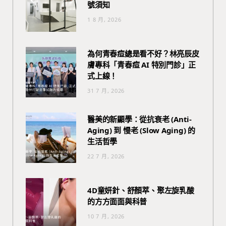
號須知
1 8 月, 2026
為何青春痘總是看不好？林亮辰皮
膚專科「青春痘 AI 特別門診」正
式上線！
31 7 月, 2026
醫美的新顯學：從抗衰老 (Anti-
Aging) 到 慢老 (Slow Aging) 的
生活哲學
22 7 月, 2026
4D童妍針、舒顏萃、聚左旋乳酸
的方方面面與科普
10 7 月, 2026