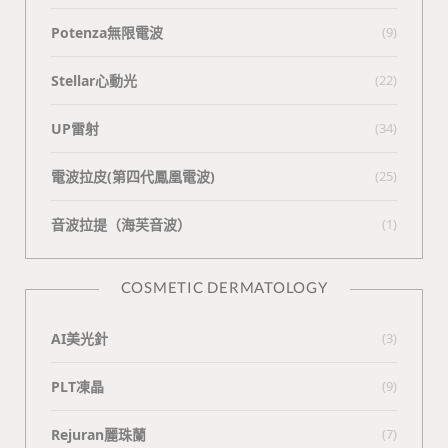
Potenza無限電波
(9)
Stellar心動光
(22)
UP雷射
(34)
電波拉皮(第四代鳳凰電波)
(25)
⾳波拉提（海芙⾳波）
(1)
COSMETIC DERMATOLOGY
AI美光針
(3)
PLT凍晶
(9)
Rejuran麗珠蘭
(7)