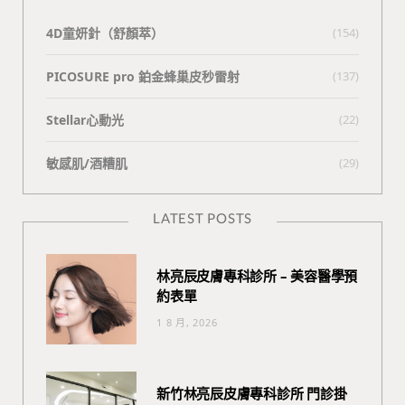
4D童妍針（舒顏萃）
(154)
PICOSURE pro 鉑金蜂巢皮秒雷射
(137)
Stellar心動光
(22)
敏感肌/酒糟肌
(29)
LATEST POSTS
林亮辰皮膚專科診所 – 美容醫學預
約表單
1 8 月, 2026
新竹林亮辰皮膚專科診所 門診掛