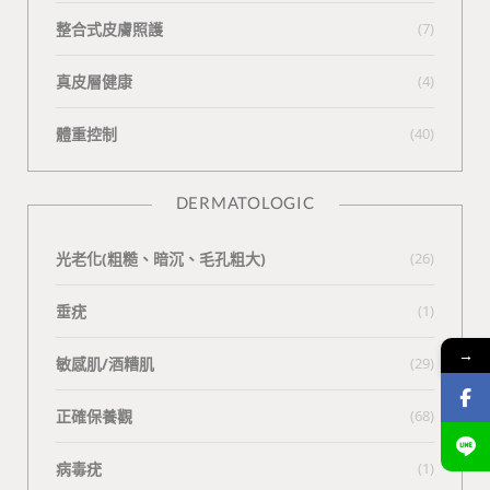
整合式皮膚照護
(7)
真皮層健康
(4)
體重控制
(40)
DERMATOLOGIC
光老化(粗糙、暗沉、毛孔粗大)
(26)
垂疣
(1)
→
敏感肌/酒糟肌
(29)
正確保養觀
(68)
病毒疣
(1)