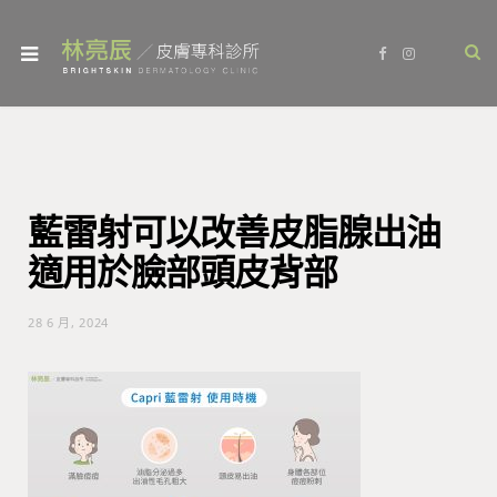
F
I
a
n
c
s
e
t
b
a
o
g
o
r
k
a
m
藍雷射可以改善皮脂腺出油
適用於臉部頭皮背部
28 6 月, 2024