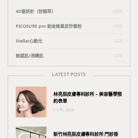
4D童妍針（舒顏萃）
(154)
PICOSURE pro 鉑金蜂巢皮秒雷射
(137)
Stellar心動光
(22)
敏感肌/酒糟肌
(29)
LATEST POSTS
林亮辰皮膚專科診所 – 美容醫學預
約表單
1 8 月, 2026
新竹林亮辰皮膚專科診所 門診掛