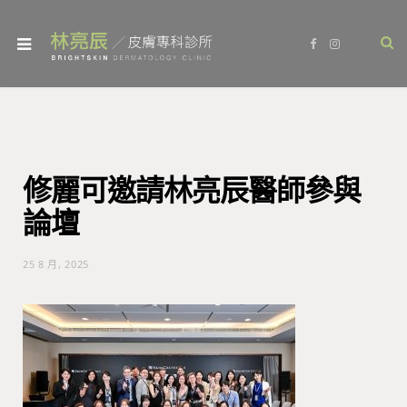
F
I
a
n
c
s
e
t
b
a
o
g
o
r
k
a
m
修麗可邀請林亮辰醫師參與
論壇
25 8 月, 2025