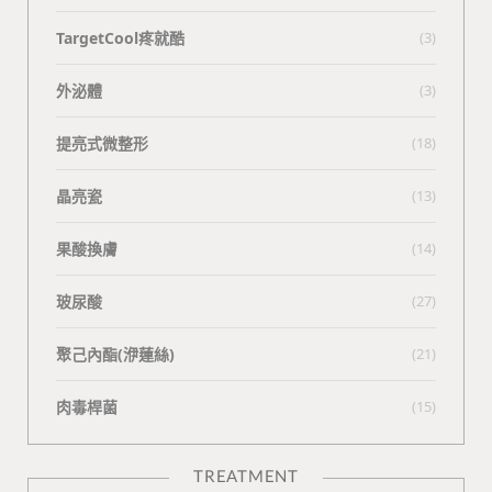
TargetCool疼就酷
(3)
外泌體
(3)
提亮式微整形
(18)
晶亮瓷
(13)
果酸換膚
(14)
玻尿酸
(27)
聚己內酯(洢蓮絲)
(21)
肉毒桿菌
(15)
TREATMENT