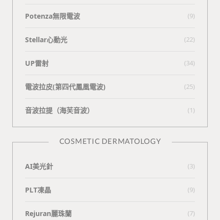
Potenza無限電波
(9)
Stellar心動光
(22)
UP雷射
(34)
電波拉皮(第四代鳳凰電波)
(25)
⾳波拉提（海芙⾳波）
(1)
COSMETIC DERMATOLOGY
AI美光針
(3)
PLT凍晶
(9)
Rejuran麗珠蘭
(7)