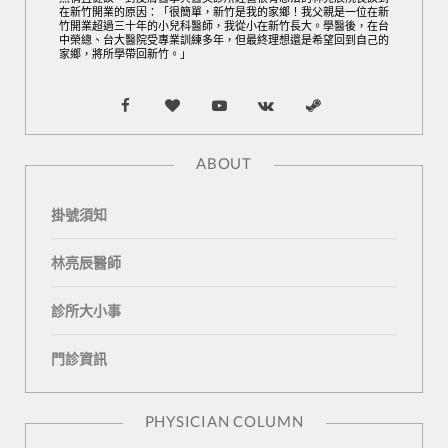
在新竹開業的原因：「很簡單，新竹是我的家鄉！我父親是一位在新
竹開業超過三十年的小兒科醫師，我從小在新竹長大。學醫後，在台
中榮總、台大醫院受專業訓練多年，但最終理想還是希望回到自己的
家鄉，將所學帶回新竹。」
F
B
Y
V
S
a
l
o
K
t
ABOUT
c
o
u
o
e
掛號須知
e
g
T
n
a
b
L
u
t
m
林亮辰醫師
o
o
b
a
診所大小事
o
v
e
k
門診資訊
k
i
t
n
e
PHYSICIAN COLUMN