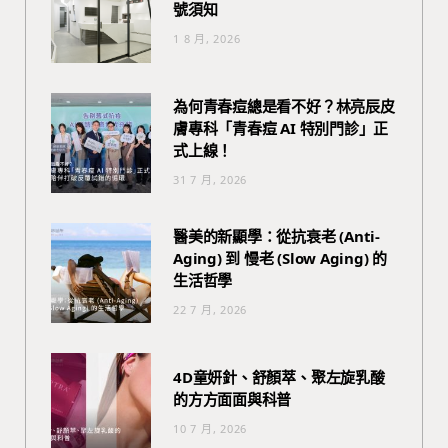
號須知
1 8 月, 2026
為何青春痘總是看不好？林亮辰皮
膚專科「青春痘 AI 特別門診」正
式上線！
31 7 月, 2026
醫美的新顯學：從抗衰老 (Anti-
Aging) 到 慢老 (Slow Aging) 的
生活哲學
22 7 月, 2026
4D童妍針、舒顏萃、聚左旋乳酸
的方方面面與科普
10 7 月, 2026