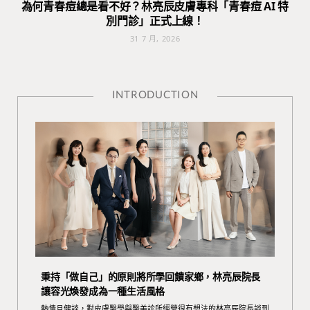
為何青春痘總是看不好？林亮辰皮膚專科「青春痘 AI 特
別門診」正式上線！
31 7 月, 2026
INTRODUCTION
秉持「做自己」的原則將所學回饋家鄉，林亮辰院長
讓容光煥發成為一種生活風格
熱情且健談，對皮膚醫學與醫美診所經營很有想法的林亮辰院長談到