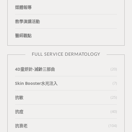
媒體報導
教學演講活動
醫師觀點
FULL SERVICE DERMATOLOGY
4D童妍針-減齡三部曲
(20)
Skin Booster水光注入
(7)
抗敏
(25)
抗痘
(40)
抗衰老
(104)