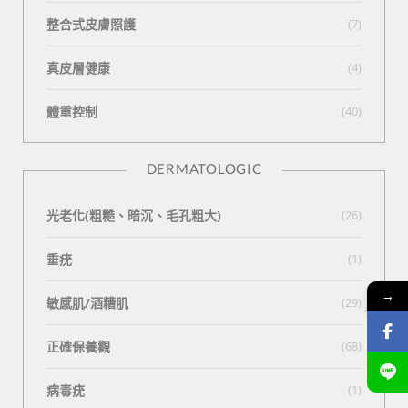
整合式皮膚照護
(7)
真皮層健康
(4)
體重控制
(40)
DERMATOLOGIC
光老化(粗糙、暗沉、毛孔粗大)
(26)
垂疣
(1)
→
敏感肌/酒糟肌
(29)
正確保養觀
(68)
病毒疣
(1)