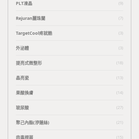
PLT凍晶
(9)
Rejuran麗珠蘭
(7)
TargetCool疼就酷
(3)
外泌體
(3)
提亮式微整形
(18)
晶亮瓷
(13)
果酸換膚
(14)
玻尿酸
(27)
聚己內酯(洢蓮絲)
(21)
肉毒桿菌
(15)