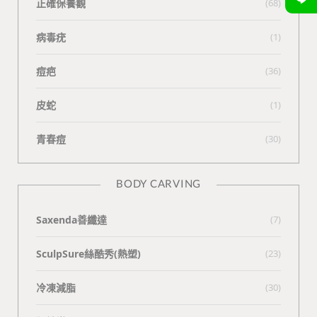
正確保養觀
(68)
病毒疣
(1)
痘疤
(36)
皮蛇
(1)
青春痘
(30)
BODY CARVING
Saxenda善纖達
(7)
SculpSure絲酷秀(熱塑)
(23)
冷凍減脂
(30)