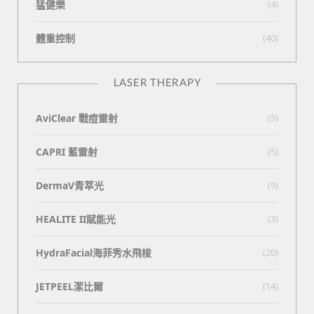
猛健樂
(4)
體重控制
(40)
LASER THERAPY
AviClear 戰痘雷射
(5)
CAPRI 藍雷射
(5)
DermaV青萃光
(9)
HEALITE II賦能光
(3)
HydraFacial海菲秀水飛梭
(20)
JETPEEL潔比爾
(14)