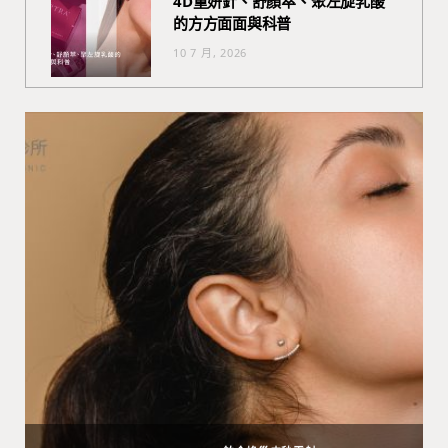
4D童妍針、舒顏萃、聚左旋乳酸
的方方面面與科普
10 7 月, 2026