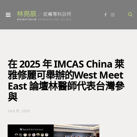
F
I
a
n
c
s
e
t
b
a
o
g
o
r
k
a
m
在 2025 年 IMCAS China 萊
雅修麗可舉辦的West Meet
East 論壇林醫師代表台灣參
與
24 8 月, 2025