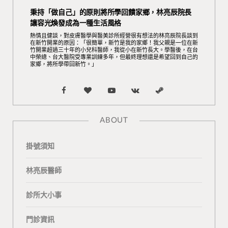
秉持「做自己」的原則將所學回饋家鄉，林亮辰院長
讓容光煥發成為一種生活風格
熱情且健談，對皮膚醫學與醫美診所經營很有想法的林亮辰院長談到
在新竹開業的原因：「很簡單，新竹是我的家鄉！我父親是一位在新
竹開業超過三十年的小兒科醫師，我從小在新竹長大。學醫後，在台
中榮總、台大醫院受專業訓練多年，但最終理想還是希望回到自己的
家鄉，將所學帶回新竹。」
F
B
Y
V
S
a
l
o
K
t
ABOUT
c
o
u
o
e
掛號須知
e
g
T
n
a
b
L
u
t
m
林亮辰醫師
o
o
b
a
診所大小事
o
v
e
k
門診資訊
k
i
t