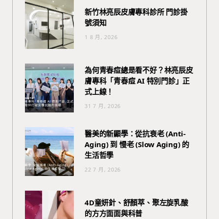
新竹林亮辰皮膚專科診所 門診掛
號須知
1 8 月, 2026
為何青春痘總是看不好？林亮辰皮
膚專科「青春痘 AI 特別門診」正
式上線！
31 7 月, 2026
醫美的新顯學：從抗衰老 (Anti-
Aging) 到 慢老 (Slow Aging) 的
生活哲學
22 7 月, 2026
4D童妍針、舒顏萃、聚左旋乳酸
的方方面面與科普