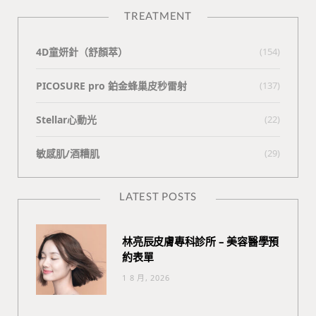
TREATMENT
4D童妍針（舒顏萃）
(154)
PICOSURE pro 鉑金蜂巢皮秒雷射
(137)
Stellar心動光
(22)
敏感肌/酒糟肌
(29)
LATEST POSTS
林亮辰皮膚專科診所 – 美容醫學預
約表單
1 8 月, 2026