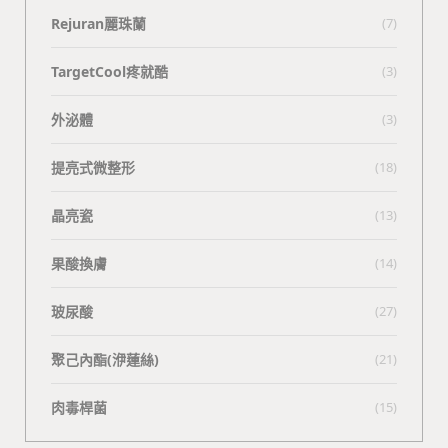
Rejuran麗珠蘭
(7)
TargetCool疼就酷
(3)
外泌體
(3)
提亮式微整形
(18)
晶亮瓷
(13)
果酸換膚
(14)
玻尿酸
(27)
聚己內酯(洢蓮絲)
(21)
肉毒桿菌
(15)