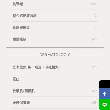
抗衰老
(104)
整合式皮膚照護
(7)
真皮層健康
(4)
體重控制
(40)
DERMATOLOGIC
光老化(粗糙、暗沉、毛孔粗大)
(26)
垂疣
(1)
→
敏感肌/酒糟肌
(29)
正確保養觀
(68)