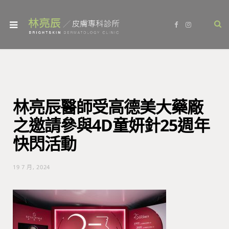
F
I
a
n
c
s
e
t
b
a
o
g
o
r
k
a
m
林亮辰醫師受高德美大藥廠
之邀請參與4D童妍針25週年
快閃活動
19 7 月, 2024