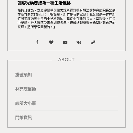
讓容光煥發成為一種生活風格
熱情且健談，對皮膚醫學與醫美診所經營很有想法的林亮辰院長談到
在新竹開業的原因：「很簡單，新竹是我的家鄉！我父親是一位在新
竹開業超過三十年的小兒科醫師，我從小在新竹長大。學醫後，在台
中榮總、台大醫院受專業訓練多年，但最終理想還是希望回到自己的
家鄉，將所學帶回新竹。」
F
B
Y
V
S
a
l
o
K
t
ABOUT
c
o
u
o
e
掛號須知
e
g
T
n
a
b
L
u
t
m
林亮辰醫師
o
o
b
a
診所大小事
o
v
e
k
門診資訊
k
i
t
n
e