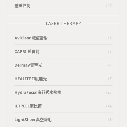
體重控制
(40)
LASER THERAPY
AviClear 戰痘雷射
(5)
CAPRI 藍雷射
(5)
DermaV青萃光
(9)
HEALITE II賦能光
(3)
HydraFacial海菲秀水飛梭
(20)
JETPEEL潔比爾
(14)
LightSheer真空除毛
(1)