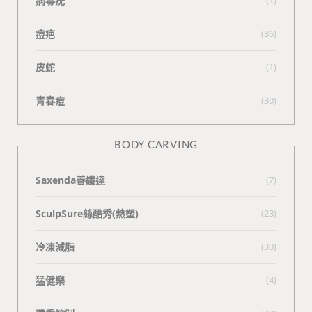
病毒疣
痘疤
(36)
皮蛇
(1)
青春痘
(30)
BODY CARVING
Saxenda善纖達
(7)
SculpSure絲酷秀(熱塑)
(23)
冷凍減脂
(30)
猛健樂
(4)