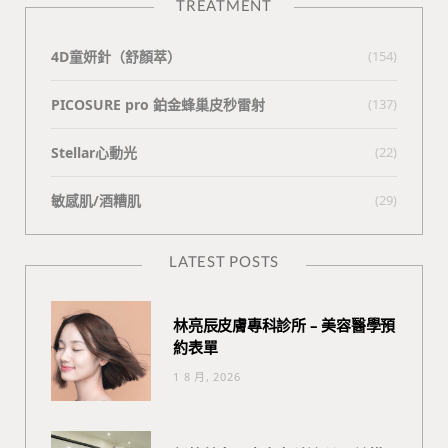
TREATMENT
4D童妍針（舒顏萃）
(154)
PICOSURE pro 鉑金蜂巢皮秒雷射
(137)
Stellar心動光
(22)
敏感肌/酒糟肌
(29)
LATEST POSTS
林亮辰皮膚專科診所 – 美容醫學預
約表單
1 8 月, 2026