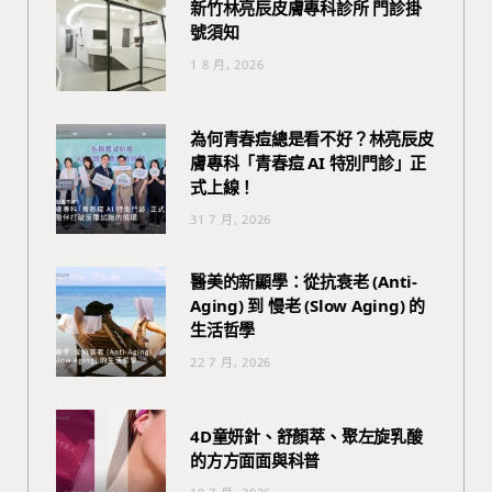
新竹林亮辰皮膚專科診所 門診掛
號須知
1 8 月, 2026
為何青春痘總是看不好？林亮辰皮
膚專科「青春痘 AI 特別門診」正
式上線！
31 7 月, 2026
醫美的新顯學：從抗衰老 (Anti-
Aging) 到 慢老 (Slow Aging) 的
生活哲學
22 7 月, 2026
4D童妍針、舒顏萃、聚左旋乳酸
的方方面面與科普