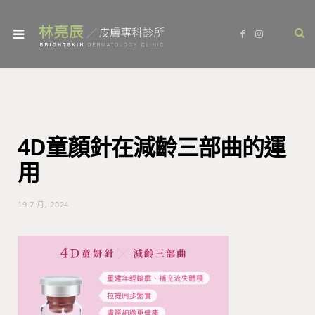
F
I
a
n
c
s
e
t
b
a
o
g
o
r
k
a
m
4D童顏針在減齡三部曲的運
用
19 7 月, 2024