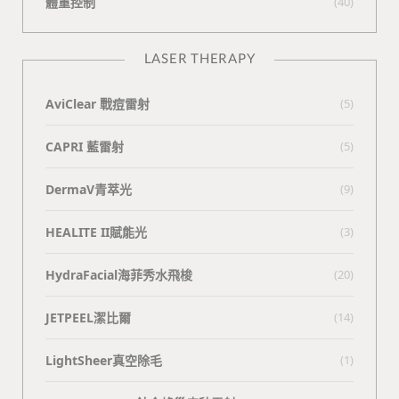
體重控制
(40)
LASER THERAPY
AviClear 戰痘雷射
(5)
CAPRI 藍雷射
(5)
DermaV青萃光
(9)
HEALITE II賦能光
(3)
HydraFacial海菲秀水飛梭
(20)
JETPEEL潔比爾
(14)
LightSheer真空除毛
(1)