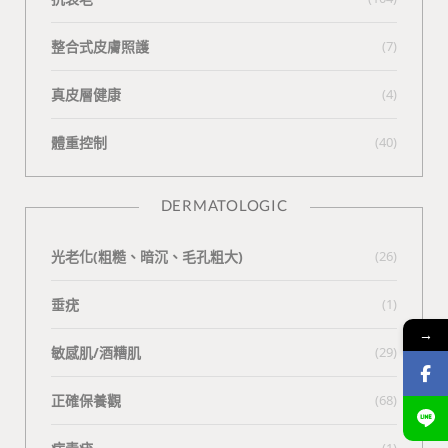
整合式皮膚照護
(7)
真皮層健康
(4)
體重控制
(40)
DERMATOLOGIC
光老化(粗糙、暗沉、毛孔粗大)
(26)
垂疣
(1)
→
敏感肌/酒糟肌
(29)
正確保養觀
(68)
(1)