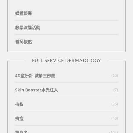
媒體報導
教學演講活動
醫師觀點
FULL SERVICE DERMATOLOGY
4D童妍針-減齡三部曲
(20)
Skin Booster水光注入
(7)
抗敏
(25)
抗痘
(40)
抗衰老
(104)