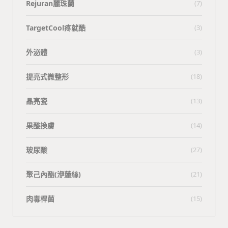
Rejuran麗珠蘭
(7)
TargetCool疼就酷
(3)
外泌體
(3)
提亮式微整形
(18)
晶亮瓷
(13)
果酸換膚
(14)
玻尿酸
(27)
聚己內酯(洢蓮絲)
(21)
肉毒桿菌
(15)