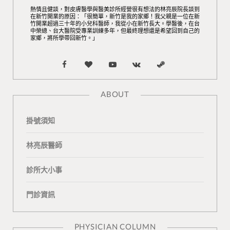
熱情且健談，對皮膚醫學與醫美診所經營很有想法的林亮辰院長談到
在新竹開業的原因：「很簡單，新竹是我的家鄉！我父親是一位在新
竹開業超過三十年的小兒科醫師，我從小在新竹長大。學醫後，在台
中榮總、台大醫院受專業訓練多年，但最終理想還是希望回到自己的
家鄉，將所學帶回新竹。」
F
B
Y
V
S
a
l
o
K
t
ABOUT
c
o
u
o
e
掛號須知
e
g
T
n
a
b
L
u
t
m
林亮辰醫師
o
o
b
a
診所大小事
o
v
e
k
門診資訊
k
i
t
n
e
PHYSICIAN COLUMN