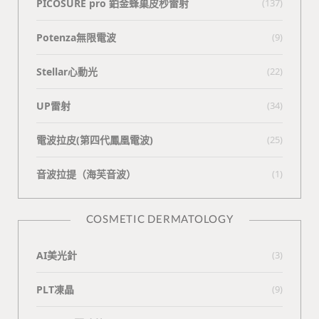
PICOSURE pro 鉑金蜂巢皮秒雷射
(137)
Potenza無限電波
(9)
Stellar心動光
(22)
UP雷射
(34)
電波拉皮(第四代鳳凰電波)
(25)
⾳波拉提（海芙⾳波）
(1)
COSMETIC DERMATOLOGY
AI美光針
(3)
PLT凍晶
(9)