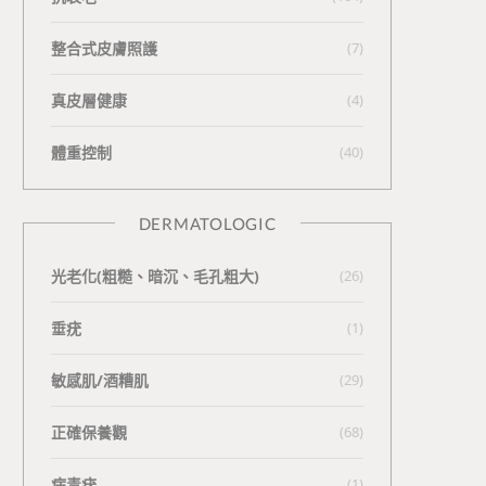
整合式皮膚照護
(7)
真皮層健康
(4)
體重控制
(40)
DERMATOLOGIC
光老化(粗糙、暗沉、毛孔粗大)
(26)
垂疣
(1)
敏感肌/酒糟肌
(29)
正確保養觀
(68)
病毒疣
(1)