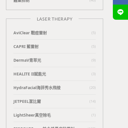
體重控制
LASER THERAPY
AviClear 戰痘雷射
(5)
CAPRI 藍雷射
(5)
DermaV青萃光
(9)
HEALITE II賦能光
(3)
HydraFacial海菲秀水飛梭
(20)
JETPEEL潔比爾
(14)
LightSheer真空除毛
(1)