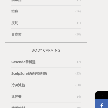
痘疤
(36)
皮蛇
(1)
青春痘
(30)
BODY CARVING
Saxenda善纖達
(7)
SculpSure絲酷秀(熱塑)
(23)
冷凍減脂
(30)
→
猛健樂
(4)
(40)