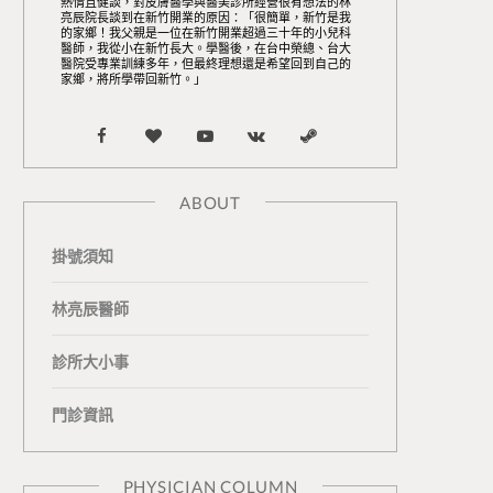
熱情且健談，對皮膚醫學與醫美診所經營很有想法的林
亮辰院長談到在新竹開業的原因：「很簡單，新竹是我
的家鄉！我父親是一位在新竹開業超過三十年的小兒科
醫師，我從小在新竹長大。學醫後，在台中榮總、台大
醫院受專業訓練多年，但最終理想還是希望回到自己的
家鄉，將所學帶回新竹。」
F
B
Y
V
S
a
l
o
K
t
ABOUT
c
o
u
o
e
掛號須知
e
g
T
n
a
b
L
u
t
m
林亮辰醫師
o
o
b
a
診所大小事
o
v
e
k
門診資訊
k
i
t
n
e
PHYSICIAN COLUMN