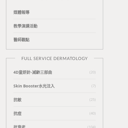
媒體報導
教學演講活動
醫師觀點
FULL SERVICE DERMATOLOGY
4D童妍針-減齡三部曲
(20)
Skin Booster水光注入
(7)
抗敏
(25)
抗痘
(40)
抗衰老
(104)