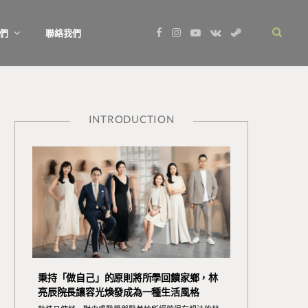
F
I
Y
V
S
們
聯絡我們
a
n
o
K
t
c
s
u
o
e
e
t
T
n
a
b
a
u
t
m
o
g
b
a
o
r
e
k
k
a
t
m
e
INTRODUCTION
秉持「做自己」的原則將所學回饋家鄉，林
亮辰院長讓容光煥發成為一種生活風格