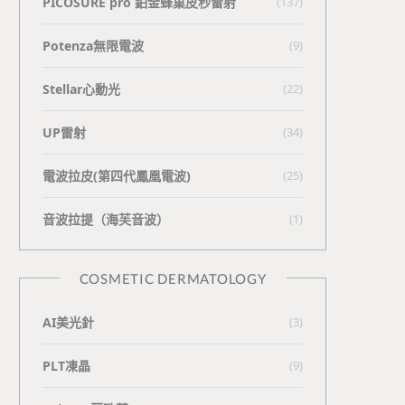
PICOSURE pro 鉑金蜂巢皮秒雷射
(137)
Potenza無限電波
(9)
Stellar心動光
(22)
UP雷射
(34)
電波拉皮(第四代鳳凰電波)
(25)
⾳波拉提（海芙⾳波）
(1)
COSMETIC DERMATOLOGY
AI美光針
(3)
PLT凍晶
(9)