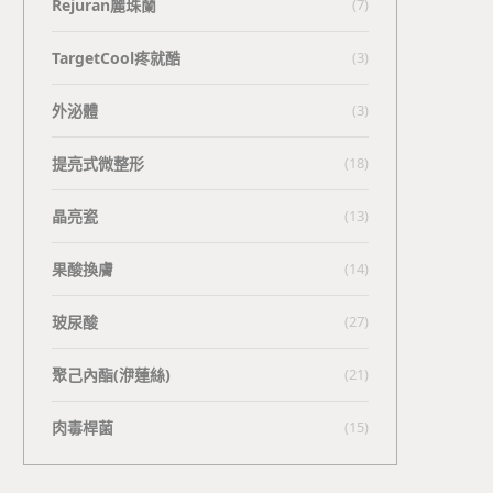
Rejuran麗珠蘭
(7)
TargetCool疼就酷
(3)
外泌體
(3)
提亮式微整形
(18)
晶亮瓷
(13)
果酸換膚
(14)
玻尿酸
(27)
聚己內酯(洢蓮絲)
(21)
肉毒桿菌
(15)