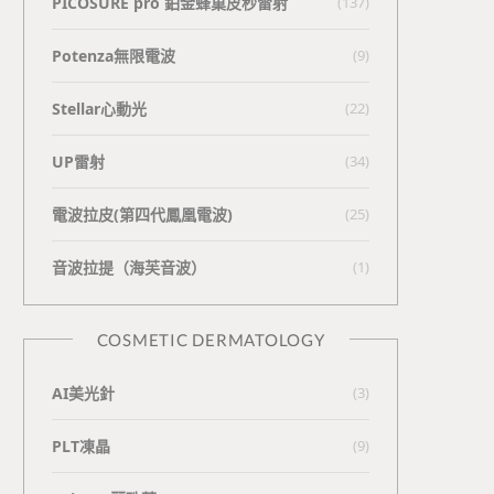
PICOSURE pro 鉑金蜂巢皮秒雷射
(137)
Potenza無限電波
(9)
Stellar心動光
(22)
UP雷射
(34)
電波拉皮(第四代鳳凰電波)
(25)
⾳波拉提（海芙⾳波）
(1)
COSMETIC DERMATOLOGY
AI美光針
(3)
PLT凍晶
(9)