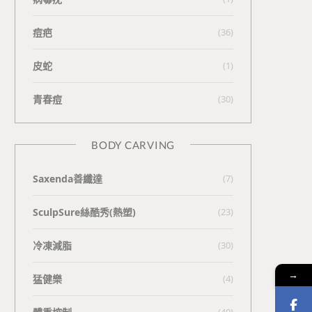
痘疤
(36)
皮蛇
(1)
青春痘
(30)
BODY CARVING
Saxenda善纖達
(7)
SculpSure絲酷秀(熱塑)
(23)
冷凍減脂
(30)
→
猛健樂
(4)
(40)