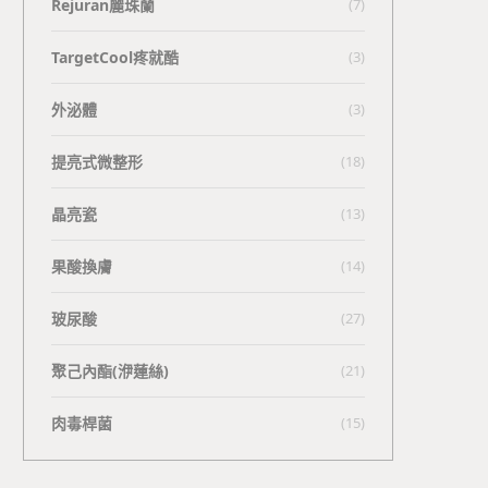
Rejuran麗珠蘭
(7)
TargetCool疼就酷
(3)
外泌體
(3)
提亮式微整形
(18)
晶亮瓷
(13)
果酸換膚
(14)
玻尿酸
(27)
聚己內酯(洢蓮絲)
(21)
肉毒桿菌
(15)