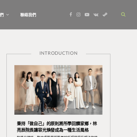
F
I
Y
V
S
們
聯絡我們
a
n
o
K
t
c
s
u
o
e
e
t
T
n
a
b
a
u
t
m
o
g
b
a
o
r
e
k
k
a
t
m
e
INTRODUCTION
秉持「做自己」的原則將所學回饋家鄉，林
亮辰院長讓容光煥發成為一種生活風格