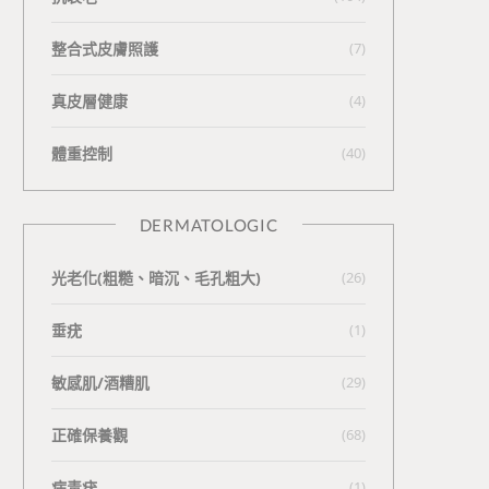
整合式皮膚照護
(7)
真皮層健康
(4)
體重控制
(40)
DERMATOLOGIC
光老化(粗糙、暗沉、毛孔粗大)
(26)
垂疣
(1)
敏感肌/酒糟肌
(29)
正確保養觀
(68)
病毒疣
(1)