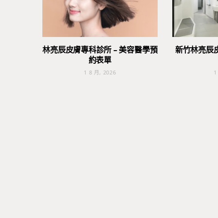
林亮辰皮膚專科診所 – 美容醫學預
新竹林亮辰
約表單
1 8 月, 2026
1