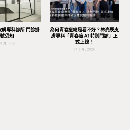
皮膚專科診所 門診掛
為何青春痘總是看不好？林亮辰皮
號須知
膚專科「青春痘 AI 特別門診」正
式上線！
 8 月, 2026
31 7 月, 2026