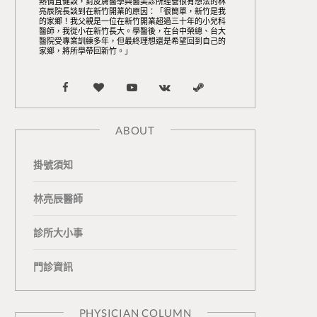
熱情且健談，對皮膚醫學與醫美診所經營很有想法的林
亮辰院長談到在新竹開業的原因：「很簡單，新竹是我
的家鄉！我父親是一位在新竹開業超過三十年的小兒科
醫師，我從小在新竹長大。學醫後，在台中榮總、台大
醫院受專業訓練多年，但最終理想還是希望回到自己的
家鄉，將所學帶回新竹。」
F
B
Y
V
S
a
l
o
K
t
ABOUT
c
o
u
o
e
掛號須知
e
g
T
n
a
b
L
u
t
m
林亮辰醫師
o
o
b
a
診所大小事
o
v
e
k
門診資訊
k
i
t
n
e
PHYSICIAN COLUMN