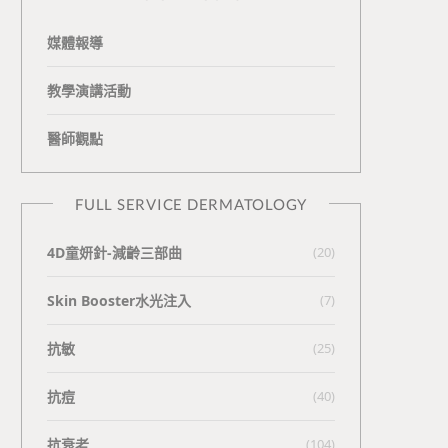
媒體報導
教學演講活動
醫師觀點
FULL SERVICE DERMATOLOGY
4D童妍針-減齡三部曲
(20)
Skin Booster水光注入
(7)
抗敏
(25)
抗痘
(40)
抗衰老
(104)