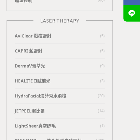
體重控制
LASER THERAPY
AviClear 戰痘雷射
(5)
CAPRI 藍雷射
(5)
DermaV青萃光
(9)
HEALITE II賦能光
(3)
HydraFacial海菲秀水飛梭
(20)
JETPEEL潔比爾
(14)
LightSheer真空除毛
(1)