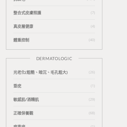
整合式皮膚照護
(7)
真皮層健康
(4)
體重控制
(40)
DERMATOLOGIC
光老化(粗糙、暗沉、毛孔粗大)
(26)
垂疣
(1)
敏感肌/酒糟肌
(29)
正確保養觀
(68)
病毒疣
(1)