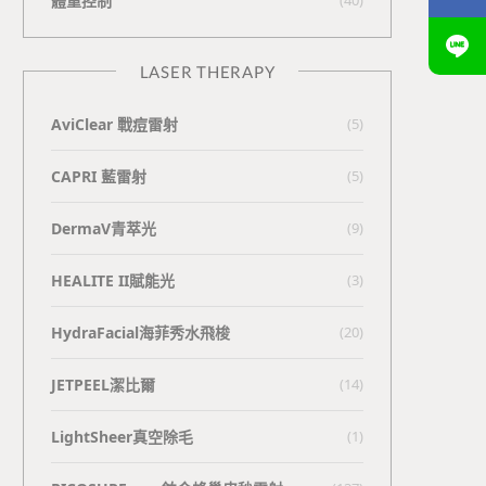
體重控制
LASER THERAPY
AviClear 戰痘雷射
(5)
CAPRI 藍雷射
(5)
DermaV青萃光
(9)
HEALITE II賦能光
(3)
HydraFacial海菲秀水飛梭
(20)
JETPEEL潔比爾
(14)
LightSheer真空除毛
(1)