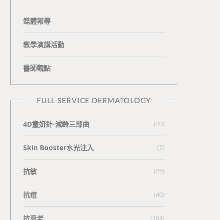
媒體報導
教學演講活動
醫師觀點
FULL SERVICE DERMATOLOGY
4D童妍針-減齡三部曲
(20)
Skin Booster水光注入
(7)
抗敏
(25)
抗痘
(40)
抗衰老
(104)