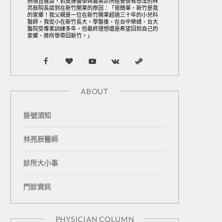
熱情且健談，對皮膚醫學與醫美診所經營很有想法的林
亮辰院長談到在新竹開業的原因：「很簡單，新竹是我
的家鄉！我父親是一位在新竹開業超過三十年的小兒科
醫師，我從小在新竹長大。學醫後，在台中榮總、台大
醫院受專業訓練多年，但最終理想還是希望回到自己的
家鄉，將所學帶回新竹。」
F
B
Y
V
S
a
l
o
K
t
ABOUT
c
o
u
o
e
掛號須知
e
g
T
n
a
b
L
u
t
m
林亮辰醫師
o
o
b
a
診所大小事
o
v
e
k
門診資訊
k
i
t
n
e
PHYSICIAN COLUMN