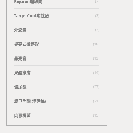
Rejuran麗珠蘭
(7)
TargetCool疼就酷
(3)
外泌體
(3)
提亮式微整形
(18)
晶亮瓷
(13)
果酸換膚
(14)
玻尿酸
(27)
聚己內酯(洢蓮絲)
(21)
肉毒桿菌
(15)