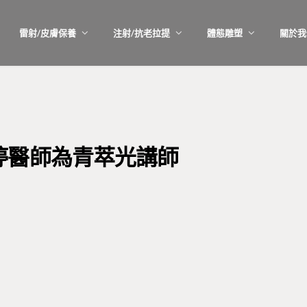
雷射/皮膚保養
注射/抗老拉提
體態雕塑
關於我
婷醫師為青萃光講師