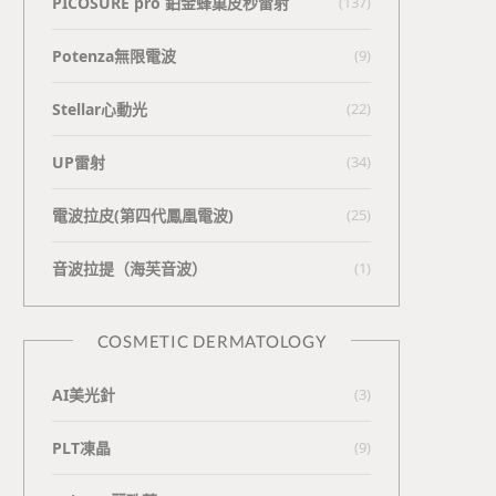
PICOSURE pro 鉑金蜂巢皮秒雷射
(137)
Potenza無限電波
(9)
Stellar心動光
(22)
UP雷射
(34)
電波拉皮(第四代鳳凰電波)
(25)
⾳波拉提（海芙⾳波）
(1)
COSMETIC DERMATOLOGY
AI美光針
(3)
PLT凍晶
(9)