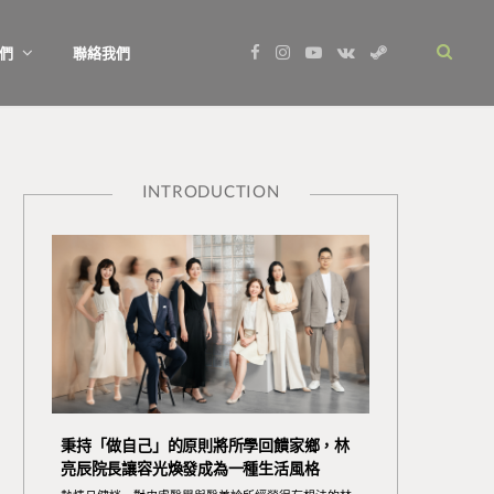
F
I
Y
V
S
們
聯絡我們
a
n
o
K
t
c
s
u
o
e
e
t
T
n
a
b
a
u
t
m
o
g
b
a
o
r
e
k
k
a
t
m
e
INTRODUCTION
秉持「做自己」的原則將所學回饋家鄉，林
亮辰院長讓容光煥發成為一種生活風格