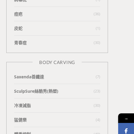
痘疤
(36)
皮蛇
(1)
青春痘
(30)
BODY CARVING
Saxenda善纖達
(7)
SculpSure絲酷秀(熱塑)
(23)
冷凍減脂
(30)
→
猛健樂
(4)
(40)