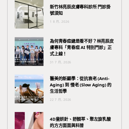
新竹林亮辰皮膚專科診所 門診掛
號須知
1 8 月, 2026
為何青春痘總是看不好？林亮辰皮
膚專科「青春痘 AI 特別門診」正
式上線！
31 7 月, 2026
醫美的新顯學：從抗衰老 (Anti-
Aging) 到 慢老 (Slow Aging) 的
生活哲學
22 7 月, 2026
4D童妍針、舒顏萃、聚左旋乳酸
的方方面面與科普