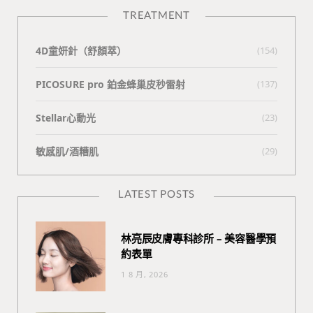
TREATMENT
4D童妍針（舒顏萃）
(154)
PICOSURE pro 鉑金蜂巢皮秒雷射
(137)
Stellar心動光
(23)
敏感肌/酒糟肌
(29)
LATEST POSTS
林亮辰皮膚專科診所 – 美容醫學預
約表單
1 8 月, 2026