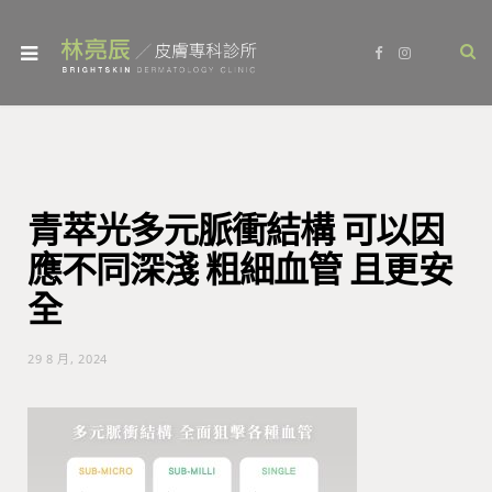
F
I
a
n
c
s
e
t
b
a
o
g
o
r
k
a
m
青萃光多元脈衝結構 可以因
應不同深淺 粗細血管 且更安
全
29 8 月, 2024