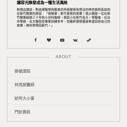
讓容光煥發成為一種生活風格
熱情且健談，對皮膚醫學與醫美診所經營很有想法的林亮辰院長談到
在新竹開業的原因：「很簡單，新竹是我的家鄉！我父親是一位在新
竹開業超過三十年的小兒科醫師，我從小在新竹長大。學醫後，在台
中榮總、台大醫院受專業訓練多年，但最終理想還是希望回到自己的
家鄉，將所學帶回新竹。」
F
B
Y
V
S
a
l
o
K
t
ABOUT
c
o
u
o
e
掛號須知
e
g
T
n
a
b
L
u
t
m
林亮辰醫師
o
o
b
a
診所大小事
o
v
e
k
門診資訊
k
i
t
n
e