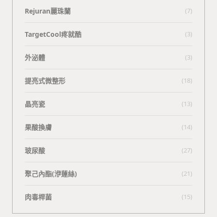
Rejuran麗珠蘭
(7)
TargetCool疼就酷
(3)
外泌體
(3)
提亮式微整形
(18)
晶亮瓷
(13)
果酸換膚
(14)
玻尿酸
(27)
聚己內酯(洢蓮絲)
(21)
肉毒桿菌
(15)