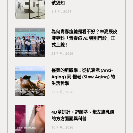
號須知
1 8 月, 2026
為何青春痘總是看不好？林亮辰皮
膚專科「青春痘 AI 特別門診」正
式上線！
31 7 月, 2026
醫美的新顯學：從抗衰老 (Anti-
Aging) 到 慢老 (Slow Aging) 的
生活哲學
22 7 月, 2026
4D童妍針、舒顏萃、聚左旋乳酸
的方方面面與科普
10 7 月, 2026