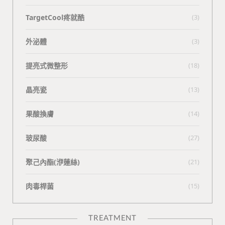
TargetCool疼就酷
(3)
外泌體
(3)
提亮式微整形
(18)
晶亮瓷
(13)
果酸換膚
(14)
玻尿酸
(27)
聚己內酯(洢蓮絲)
(21)
肉毒桿菌
(15)
TREATMENT