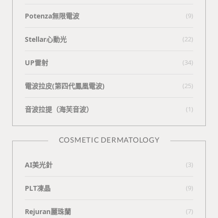
Potenza無限電波
(9)
Stellar心動光
(22)
UP雷射
(34)
電波拉皮(第四代鳳凰電波)
(25)
⾳波拉提（海芙⾳波）
(1)
COSMETIC DERMATOLOGY
AI美光針
(3)
PLT凍晶
(9)
Rejuran麗珠蘭
(7)