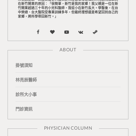
在新竹開業的原因：「很簡單，新竹是我的家鄉！我父親是一位在新
竹開業超過三十年的小兒科醫師，我從小在新竹長大。學醫後，在台
中榮總、台大醫院受專業訓練多年，但最終理想還是希望回到自己的
家鄉，將所學帶回新竹。」
F
B
Y
V
S
a
l
o
K
t
ABOUT
c
o
u
o
e
掛號須知
e
g
T
n
a
b
L
u
t
m
林亮辰醫師
o
o
b
a
診所大小事
o
v
e
k
門診資訊
k
i
t
n
e
PHYSICIAN COLUMN