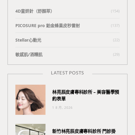
4D童妍針（舒顏萃）
(154)
PICOSURE pro 鉑金蜂巢皮秒雷射
(137)
Stellar心動光
(22)
敏感肌/酒糟肌
(29)
LATEST POSTS
林亮辰皮膚專科診所 – 美容醫學預
約表單
1 8 月, 2026
新竹林亮辰皮膚專科診所 門診掛