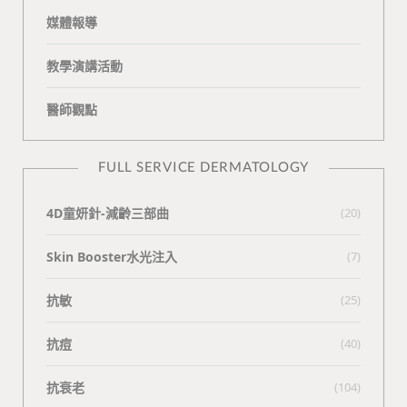
媒體報導
教學演講活動
醫師觀點
FULL SERVICE DERMATOLOGY
4D童妍針-減齡三部曲
(20)
Skin Booster水光注入
(7)
抗敏
(25)
抗痘
(40)
抗衰老
(104)