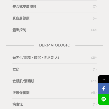
整合式皮膚照護
(7)
真皮層健康
(4)
體重控制
(40)
DERMATOLOGIC
光老化(粗糙、暗沉、毛孔粗大)
(26)
垂疣
(1)
→
敏感肌/酒糟肌
(29)
正確保養觀
(68)
病毒疣
(1)