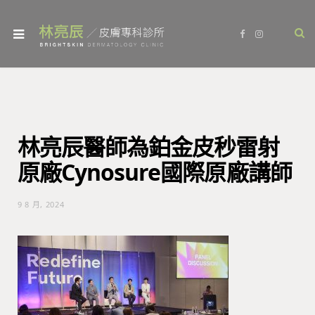
F
I
a
n
c
s
e
t
b
a
o
g
o
r
k
a
m
林亮辰醫師為鉑金皮秒雷射
原廠Cynosure國際原廠講師
9 8 月, 2024