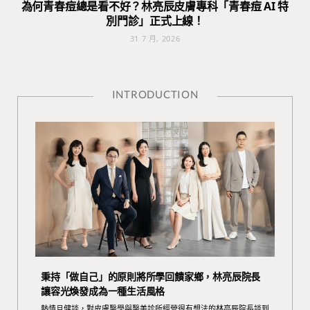
為何青春痘總是看不好？林亮辰皮膚專科「青春痘 AI 特
別門診」正式上線！
31 7 月, 2026
INTRODUCTION
秉持「做自己」的原則將所學回饋家鄉，林亮辰院長
讓容光煥發成為一種生活風格
熱情且健談，對皮膚醫學與醫美診所經營很有想法的林亮辰院長談到